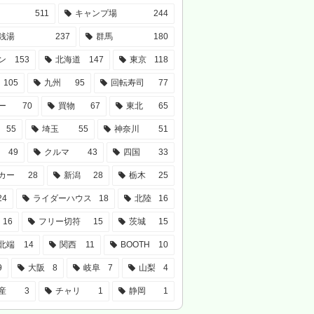
511
キャンプ場
244
銭湯
237
群馬
180
ン
153
北海道
147
東京
118
105
九州
95
回転寿司
77
ー
70
買物
67
東北
65
55
埼玉
55
神奈川
51
49
クルマ
43
四国
33
カー
28
新潟
28
栃木
25
24
ライダーハウス
18
北陸
16
16
フリー切符
15
茨城
15
北端
14
関西
11
BOOTH
10
9
大阪
8
岐阜
7
山梨
4
産
3
チャリ
1
静岡
1