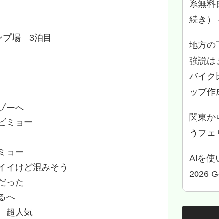
系無料
続き）
プ場 3泊目
地方の
強説は
バイク
ップ作
ゾーへ
関東か
ビミョー
うフェリ
ミョー
AIを
イイけど混みそう
2026 
だった
るへ
 超人気