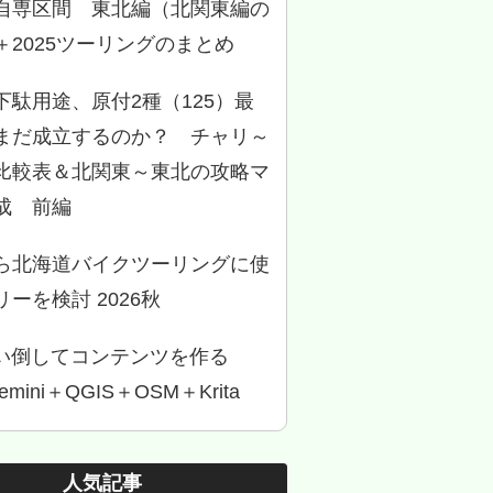
自専区間 東北編（北関東編の
＋2025ツーリングのまとめ
下駄用途、原付2種（125）最
まだ成立するのか？ チャリ～
比較表＆北関東～東北の攻略マ
成 前編
ら北海道バイクツーリングに使
ーを検討 2026秋
使い倒してコンテンツを作る
Gemini＋QGIS＋OSM＋Krita
人気記事