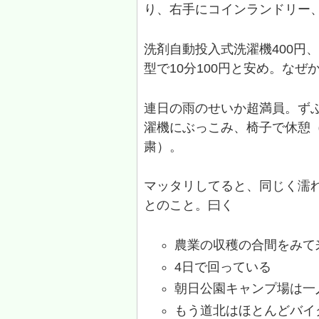
り、右手にコインランドリー
洗剤自動投入式洗濯機400円
型で10分100円と安め。なぜ
連日の雨のせいか超満員。ず
濯機にぶっこみ、椅子で休憩
粛）。
マッタリしてると、同じく濡
とのこと。曰く
農業の収穫の合間をみて
4日で回っている
朝日公園キャンプ場は一
もう道北はほとんどバイ