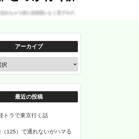
。忘れちゃう前に全部書いとく系ブログ。
アーカイブ
最近の投稿
軽トラで東京行く話
種（125）で通れないがハマる