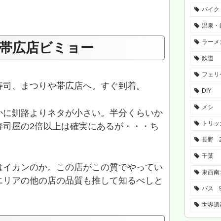
バイク
温泉・
ラーメ
帯広店ビミョー
鉄道
フェリ
寿司、まつりや帯広店へ。すぐ到着。
DIY
メシ
かに釧路よりネタが小さい。半分くらいか
トリッ
寿司屋の2倍以上は確実にあるが・・・ち
長野
千葉
はイカンのか。この店がこの質でやってい
東西南
エリアの他の店の品質も推して知るべしと
バス
世界遺