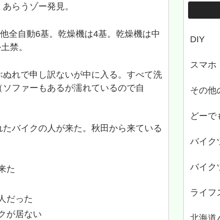
、あらうゾー発見。
、他全自動6基。乾燥機は4基。乾燥機は中
DIY
か土禁。
スマホ
ぶぬれで申し訳ないが中に入る。すべて洗
（ソファーもあるが濡れているので自
その他
どーで
れたバイクの人が来た。秋田から来ている
バイク
バイク
来た
ライフ
人だった
クが居ない
北海道