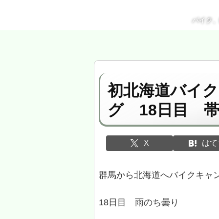
バイク
初北海道バイ
グ 18日目 
X
はて
群馬から北海道へバイクキャ
18日目 雨のち曇り