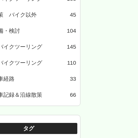
策 バイク以外
45
備・検討
104
バイクツーリング
145
バイクツーリング
110
車経路
33
車記録＆沿線散策
66
タグ