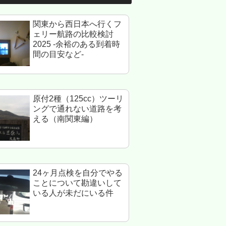
関東から西日本へ行くフ
ェリー航路の比較検討
2025 -余裕のある到着時
間の目安など-
原付2種（125cc）ツーリ
ングで通れない道路を考
える（南関東編）
24ヶ月点検を自分でやる
ことについて勘違いして
いる人が未だにいる件