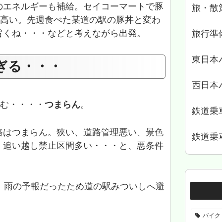
のエネルギーも補給。セイコーマートで豚
旅・散
が高い。先週食べた某道の駅の豚丼と変わ
旨くね・・・などと考えながら出発。
旅行準
東日本
すぎる・・・
西日本
進む・・・・
つまらん
。
鉄道乗
路はつまらん。狭い、道路管理悪い、景色
鉄道乗
、追い越し禁止区間多い・・・と、悪条件
、雨の予報だったため道の駅みついしへ避
バイク