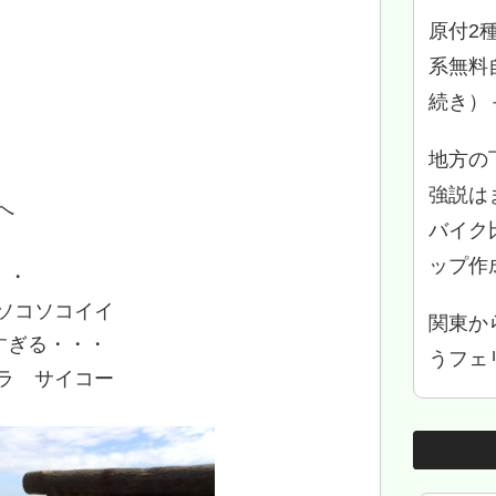
原付2
系無料
続き）
地方の
強説は
へ
バイク
ップ作
・・
ソコソコイイ
関東か
すぎる・・・
うフェリ
ラ サイコー