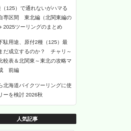
種（125）で通れないがハマる
自専区間 東北編（北関東編の
＋2025ツーリングのまとめ
下駄用途、原付2種（125）最
まだ成立するのか？ チャリ～
比較表＆北関東～東北の攻略マ
成 前編
ら北海道バイクツーリングに使
ーを検討 2026秋
人気記事