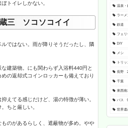
ほぼトイレしかない。
温泉・
ラーメ
蔵三 ソコソコイイ
鉄道
フェリ
DIY
ベルではない。雨が降りそうだったし、隣
メシ
トリッ
な建築物。にも関わらず入浴料440円と
長野
カめの返却式コインロッカーも備えており
千葉
。
東西南
は抑えてる感じだけど、湯の特徴が薄い。
バス
け。ちと厳しい。
世界遺
なものがあるらしく、遮蔽物が多め。やや