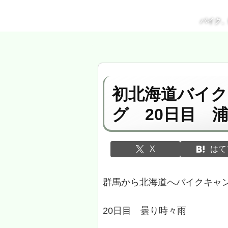
バイク
初北海道バイ
グ 20日目 
X
はて
群馬から北海道へバイクキャ
20日目 曇り時々雨