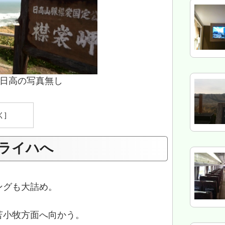
日高の写真無し
ライハへ
ングも大詰め。
苫小牧方面へ向かう。