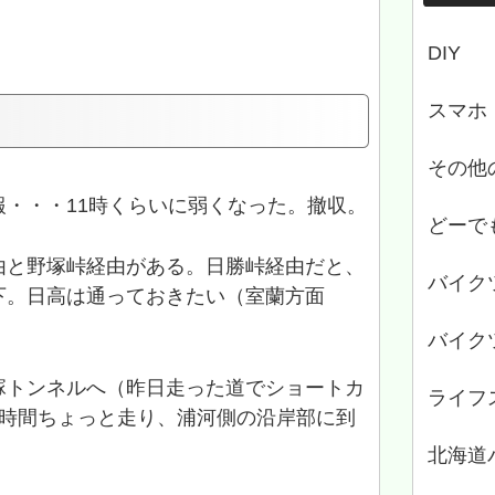
DIY
スマホ
その他
・・・11時くらいに弱くなった。撤収。
どーで
由と野塚峠経由がある。日勝峠経由だと、
バイク
下。日高は通っておきたい（室蘭方面
バイク
塚トンネルへ（昨日走った道でショートカ
ライフ
1時間ちょっと走り、浦河側の沿岸部に到
北海道