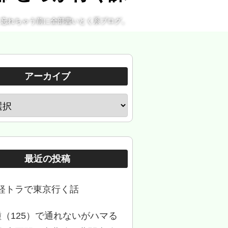
。忘れちゃう前に全部書いとく系ブログ。
アーカイブ
最近の投稿
軽トラで東京行く話
種（125）で通れないがハマる