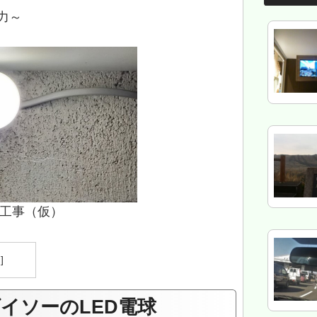
力～
工事（仮）
イソーのLED電球