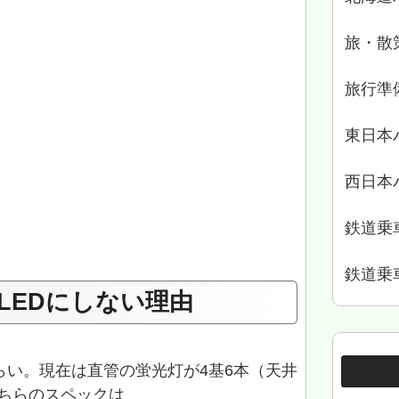
旅・散
旅行準
東日本
西日本
鉄道乗
鉄道乗
LEDにしない理由
らい。現在は直管の蛍光灯が4基6本（天井
こちらのスペックは