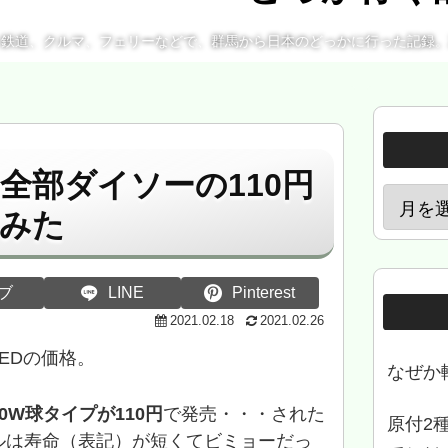
、鉄道、クルマ、フェリーなどで、群馬から日本のどっかに行った記録
全部ダイソーの110円
てみた
ブ
LINE
Pinterest
2021.02.18
2021.02.26
EDの価格。
なぜか
40W球タイプが110円
で発売・・・された
原付2
ルは寿命（表記）が短くてビミョーだっ