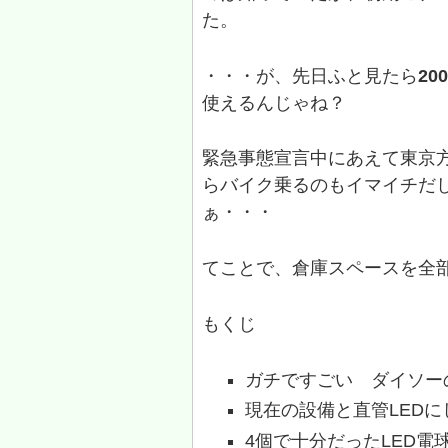
た。
・・・が、先日ふと見たら
20
使えるんじゃね？
緊急事態宣言中にあえて東京
らバイク乗るのもイマイチだ
ぁ・・・
てことで、倉庫スペースを全部
もくじ
ガチですごい ダイソーの
現在の設備と直管LEDに
4個で十分だったLED電