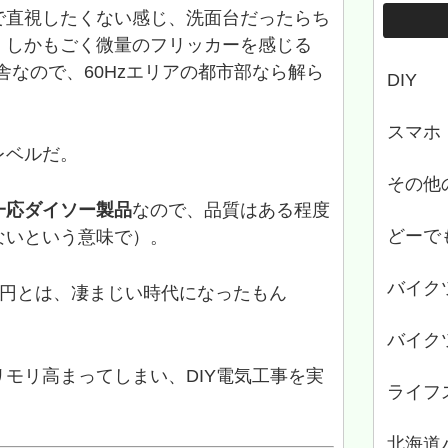
で直視したくない感じ、洗面台だったらち
。しかもごく微量のフリッカーを感じる
舎なので、60Hzエリアの都市部なら解ら
DIY
スマホ
レベルだ。
その他
一応ダイソー製品
なので、品質はある程度
どーで
ないという意味で）。
バイク
10円とは、凄まじい時代になったもん
バイク
モリ高まってしまい、DIY電気工事を実
ライフ
北海道