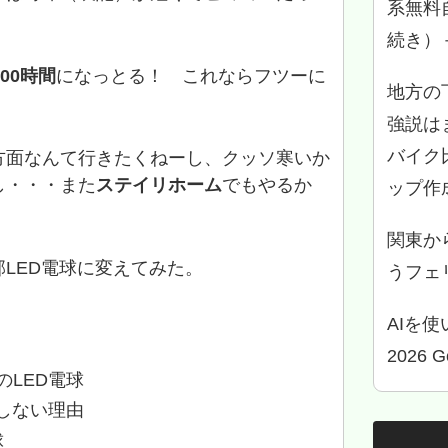
系無料
続き）
000時間
になっとる！ これならフツーに
地方の
強説は
バイク
方面なんて行きたくねーし、クッソ寒いか
し・・・また
ステイリホーム
でもやるか
ップ作
関東か
LED電球に変えてみた。
うフェリ
AIを
2026 
LED電球
しない理由
球