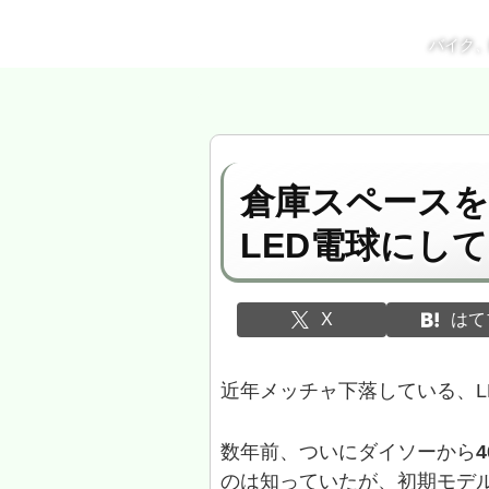
バイク
倉庫スペースを
LED電球にし
X
はて
近年メッチャ下落している、L
数年前、ついにダイソーから
のは知っていたが、初期モデ