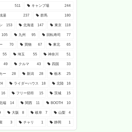
511
キャンプ場
244
銭湯
237
群馬
180
ン
153
北海道
147
東京
118
105
九州
95
回転寿司
77
ー
70
買物
67
東北
65
55
埼玉
55
神奈川
51
49
クルマ
43
四国
33
カー
28
新潟
28
栃木
25
24
ライダーハウス
18
北陸
16
16
フリー切符
15
茨城
15
北端
14
関西
11
BOOTH
10
9
大阪
8
岐阜
7
山梨
4
産
3
チャリ
1
静岡
1