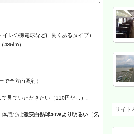
（トイレの裸電球などに良くあるタイプ）
485lm）
ーで全方向照射）
て見ていただきたい（110円だし）。
、体感では
激安白熱球40Wより明るい
（気