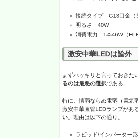
接続タイプ G13口金
明るさ 40W
消費電力 1本46W（
FL
激安中華LEDは論外
まずハッキリと言っておきた
るのは最悪の選択
である。
特に、情弱ならぬ電弱（電気
激安中華直管LEDランプがあ
い
。理由は以下の通り。
ラピッド/インバーター