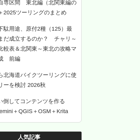
自専区間 東北編（北関東編の
＋2025ツーリングのまとめ
下駄用途、原付2種（125）最
まだ成立するのか？ チャリ～
比較表＆北関東～東北の攻略マ
成 前編
ら北海道バイクツーリングに使
ーを検討 2026秋
使い倒してコンテンツを作る
Gemini＋QGIS＋OSM＋Krita
人気記事