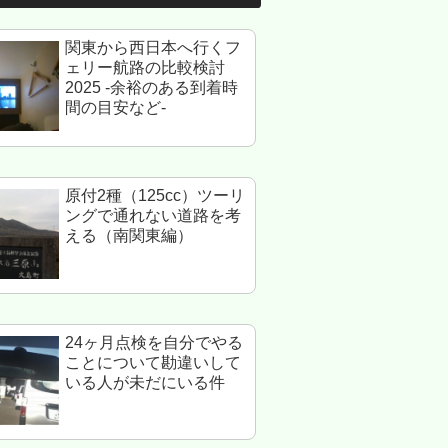
関東から西日本へ行くフ
ェリー航路の比較検討
2025 -余裕のある到着時
間の目安など-
原付2種（125cc）ツーリ
ングで通れない道路を考
える（南関東編）
24ヶ月点検を自分でやる
ことについて勘違いして
いる人が未だにいる件