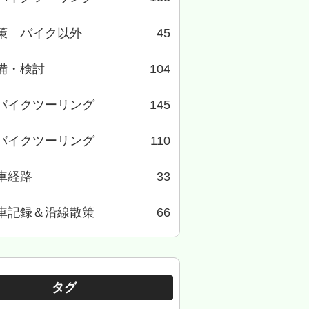
策 バイク以外
45
備・検討
104
バイクツーリング
145
バイクツーリング
110
車経路
33
車記録＆沿線散策
66
タグ