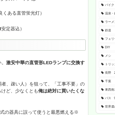
バイク
（良くある直管蛍光灯）
温泉・
ラーメ
R
安定器込）
鉄道
フェリ
DIY
メシ
い。
激安中華の直管形LEDランプに交換す
トリッ
長野
千葉
弱者、疎い人）を狙って、「工事不要」の
東西南
るけど、少なくとも
俺は絶対に買いたくな
バス
世界遺
形式の器具に誤って使うと最悪燃える※