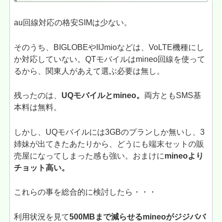
au回線対応の格安SIMは少ない。
そのうち、BIGLOBEやIIJmioなどは、VoLTE機種にし
か対応していない。QTモバイルはmineo回線を使って
るから、関東人があえて選ぶ必要は無し。
残ったのは、
UQモバイルとmineo。
両方ともSMS基
本料は無料。
しかし、UQモバイルには3GBのプランしか無いし、3
姉妹が出てきたあたりから、どうにも端末セットの販
売屋になってしまった感も強い。おまけに
mineoより
チョット高い。
これらの事を総合的に検討したら・・・
利用状況を見て
500MBまで減らせるmineoがジジババ