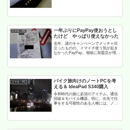
すことも考えてauの情報は定期的にチ
ェックしている。んで、今更ながら
2017夏にできた新プラン、「ピタット
プラン」について調べてみたら...
一年ぶりにPayPay使おうとし
スマホ・PC
たけど やっぱり使えなかった
去年、謎のキャンペーンでメッチャ目
立ったものの、イマイチ使う気が起き
なかったPayPay。地味に加盟店が増え
てきて、やっと群馬でも少しは使える
ようになった・・・のかな。と思って
使いに行ってみたけど、やっぱり使い
ものにならなかった。という話。...
バイク旅向けのノートPCを考
スマホ・PC
える＆ IdeaPad S340購入
令和時代の旅に必須のアイテム、通信
回線＆モバイル機器。特に、出先で仕
事をする可能性のある人種には、ノー
トPCが必須。5年前に買ったノートが
そろそろ限界を迎えてきた（特にバッ
テリと液晶）。てことで、必要なスペ
ックを検討&買ってみた。という話。...