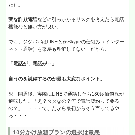
た）。
変な詐欺電話
などに引っかかるリスクを考えたら電話
機能など無い方が良い。
でも、ジジババはLINEとかSkypeの仕組み（インター
ネット通話）を微塵も理解してない。だから、
「
電話が、電話が～」
言うのを説得するのが最も大変なポイント。
※ 開通後、実際にLINEで通話したら180度価値観が
逆転した。「え？タダなの？何で電話契約って要る
の？」 ・・・て、だから最初からそう言ってるや
ろ・・・
10分
かけ放題
プランの選択は最悪