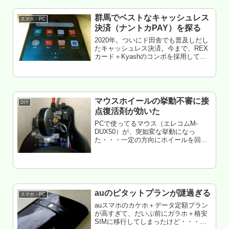
群馬でベストなキャッシュレス
スマホ・PC
決済（ナントカPAY）を探る
2020年。ついにド田舎でも普及しだし
たキャッシュレス決済。今まで、REX
カード＋Kyashのコンボを採用してた
俺だけど、そろそろナントカPAYに切
り替えようかなー・・・てことで、検
討してみた。という話。前回の続き。
なお、本記事は群馬の地場...
マウスホイールの挙動不審に接
DIY
点復活剤が効いた
PCで使ってるマウス（エレコムM-
DUX50）が、突如変な挙動になっ
た・・・一定の方向にホイールを回し
てるはずが・・・突然逆転しだ
す・・・スリットにゴミでも詰まった
かな・・・てことで、とりあえず、バ
ラしてみた&治す方法ホイール部はオ
ムロンで...
auのピタットプランが謎過ぎる
スマホ・PC
auスマホのカケホ＋データ定額プラン
が高すぎて、だいぷ前にガラホ＋格安
SIMに移行してしまったけど・・・戻