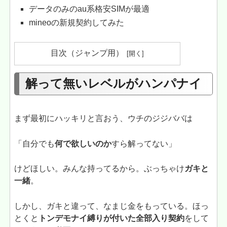
データのみのau系格安SIMが最適
mineoの新規契約してみた
目次（ジャンプ用）
解って無いレベルがハンパナイ
まず最初にハッキリと言おう、ウチのジジババは
「自分でも
何で欲しいのか
すら解ってない」
けどほしい。みんな持ってるから。ぶっちゃけ
ガキと
一緒
。
しかし、ガキと違って、なまじ金をもっている。ほっ
とくと
トンデモナイ縛りが付いた全部入り契約
をして