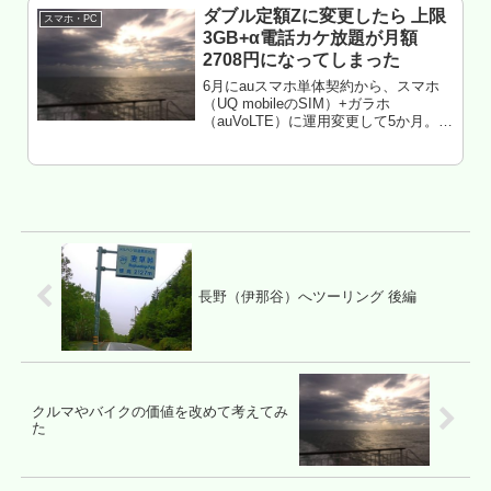
ダブル定額Zに変更したら 上限
スマホ・PC
3GB+α電話カケ放題が月額
2708円になってしまった
6月にauスマホ単体契約から、スマホ
（UQ mobileのSIM）+ガラホ
（auVoLTE）に運用変更して5か月。11
月9日、auのVoLTEガラホ向けに「ダブ
ル定額Z」という、ナント通信料0円～
のプランができた。これで2台運用が更
に安くな...
長野（伊那谷）へツーリング 後編
クルマやバイクの価値を改めて考えてみ
た