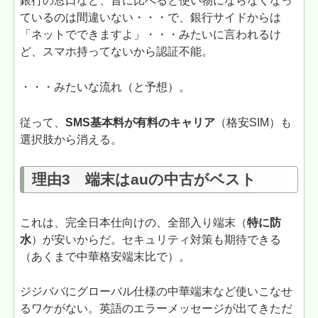
銀行の窓口など、昔に比べると使い物にならなくなっ
ているのは間違いない・・・で、銀行サイドからは
「ネットでできますよ」・・・みたいに言われるけ
ど、スマホ持ってないから認証不能。
・・・みたいな流れ（と予想）。
従って、
SMS基本料が有料のキャリア
（格安SIM）も
選択肢から消える。
理由3 端末はauの中古がベスト
これは、完全日本仕向けの、全部入り端末（
特に防
水
）が安いからだ。セキュリティ対策も期待できる
（あくまで中華格安端末比で）。
ジジババにグローバル仕様の中華端末など使いこなせ
るワケがない。英語のエラーメッセージが出てきただ