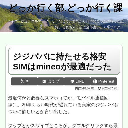
どっか行く部.どっか行く課
バイク、鉄道、クルマ、フェリーなどで、群馬から日本のどっかに行った記
録。忘れちゃう前に全部書いとく系ブログ。
ジジババに持たせる格安
SIMはmineoが最適だった
X
はてブ
LINE
Pinterest
2018.07.01
2020.07.28
最近何かと必要なスマホ（てか、モバイル通信回
線）。20年くらい時代が遅れている実家のジジババも
ついに欲しいとか言い出した。
タップとかスワイプどころか、ダブルクリックすら最