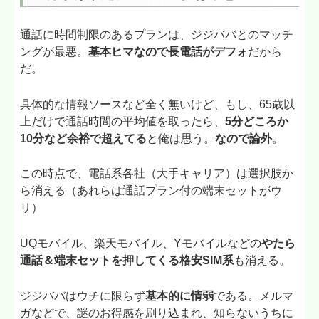
通話に時間制限のあるプランは、ジジババとのマッチ
ングが最悪。
基本ヒマなので長電話がデフォ
だから
だ。
具体的な情報ソースなど全く無いけど、もし、65歳以
上だけで通話時間の平均値を取ったら、
5分どころか
10分など余裕で超えてる
と俺は思う。
なので論外
。
この時点で、電話系各社（大手キャリア）は選択肢か
ら消える（あれらは通話プラン付の端末セットがウ
リ）
UQモバイル、楽天モバイル、Yモバイルなどの
やたら
通話＆端末セットを押してくる格安SIM系
も消える。
ジジババはウチに限らず
基本的に情弱
である。メルマ
ガなどで、謎のお得感を刷り込まれ、知らないうちに