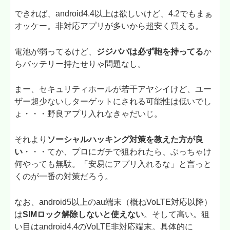
できれば、android4.4以上は欲しいけど、4.2でもまぁ
オッケー。非対応アプリが多いから超安く買える。
電池が弱ってるけど、
ジジババは必ず鞄を持ってる
か
らバッテリー持たせりゃ問題なし。
まー、セキュリティホールが若干アヤシイけど、ユー
ザー超少ないしターゲットにされる可能性は低いでし
ょ・・・野良アプリ入れなきゃだいじ。
それより
ソーシャルハッキング対策を教えた方が良
い
・・・てか、プロにガチで狙われたら、ぶっちゃけ
何やっても無駄。「安易にアプリ入れるな」と言っと
くのが一番の対策だろう。
なお、android5以上のau端末（概ねVoLTE対応以降）
は
SIMロック解除しないと使えない
。そして高い。狙
い目はandroid4.4のVoLTE非対応端末。具体的に