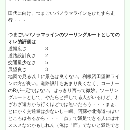
田代に向け、つまごいパノラマラインをひたすら走
行・・・
つまごいパノラマラインのツーリングルートとしての
オレ的評価は
道幅広さ 3
道路設計良さ 2
交通量少なさ 5
展望良さ 3
地図で見る以上に景色は良くない。利根沼田望郷ライ
ンの方が良い。道路設計もあまり良くなく、コーナー
のRが一定ではない。はっきり言って微妙。ツーリン
グルートとして、やたらと押してる人がいるけど、わ
ざわざ遠方から行くほどでは無いだろう・・・まぁ、
とにかく交通量は少ないし一瞬、阿蘇や北海道っぽい
ところは有るから・・・「点」で満足できる人にはオ
ススメなのかもしれん（俺は「面」でないと満足でき