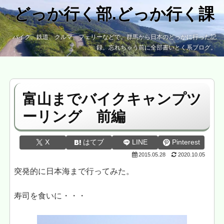
どっか行く部.どっか行く課
バイク、鉄道、クルマ、フェリーなどで、群馬から日本のどっかに行った記
録。忘れちゃう前に全部書いとく系ブログ。
富山までバイクキャンプツ
ーリング 前編
X
はてブ
LINE
Pinterest
2015.05.28
2020.10.05
突発的に日本海まで行ってみた。
寿司を食いに・・・