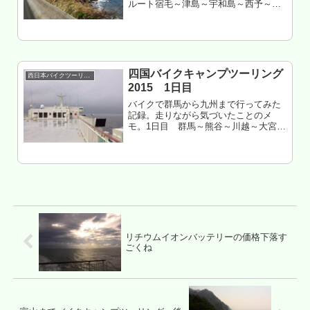
ルート宿毛～津島～宇和島～西予～八
幡浜～伊方愛媛県西宇和郡伊方町 室
鼻公園キャンプ場 泊西予の海岸線イ
イヨもくじ 日平公園は上級者向けか 宇
和島から西予へツーリング ...
四国バイクキャンプツーリング
西日本バイクツーリング
2015 1日目
バイクで群馬から九州まで行ってみた
記録。走りながら気づいたことのメ
モ。1日目 群馬～熊谷～川越～大宮～
首都高～東京港もくじ 出発するタイミ
ングが重要 まずは東京港へ ダイバーシ
ティは中国だった オーシャン東九フェ
リー乗り場へ 船内をプラつく...
リチウムイオンバッテリーの価格下落す
ごくね