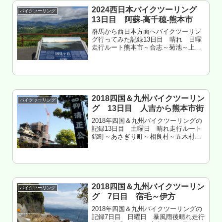
2024西日本バイクツーリング
バイクツーリング
13日目 阿蘇-高千穂-熊本市
群馬から西日本方面へバイクツーリン
グ行ってみた記録13日目 晴れ 日曜
走行ルート熊本市～合志～菊池～上津
江～ミルクロード～大観峰～満願寺温
泉～黒川温泉～やまなみハイウェイ～
産山村～波野～高森～高千穂～五ヶ瀬
～高森～久木野～GR南阿蘇～西原村...
2018四国＆九州バイクツーリン
バイクツーリング
グ 13日目 人吉から熊本市街
2018年四国＆九州バイクツーリングの
記録13日目 土曜日 晴れ走行ルート
錦町～あさぎり町～相良村～五木村～
上益城郡～熊本市街地中心部～金峰山
熊本県某市街地 友人宅 泊加藤清正
推しハンパナイもくじ 九州山地西部を
ツーリング 熊本市街へツーリ...
2018四国＆九州バイクツーリン
バイクツーリング
グ 7日目 宿毛～伊方
2018年四国＆九州バイクツーリングの
記録7日目 日曜日 暴風雨後晴れ走行