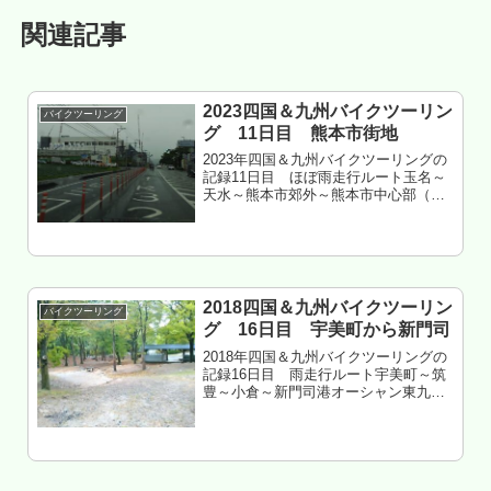
関連記事
2023四国＆九州バイクツーリン
バイクツーリング
グ 11日目 熊本市街地
2023年四国＆九州バイクツーリングの
記録11日目 ほぼ雨走行ルート玉名～
天水～熊本市郊外～熊本市中心部（ク
ルマ）～菊陽（クルマ）～熊本市某所
（クルマ）走行距離 約50㎞熊本県熊
本市某所 ダチの会社 泊 チョイ郊外
でツーリングが成立してしま...
2018四国＆九州バイクツーリン
バイクツーリング
グ 16日目 宇美町から新門司
2018年四国＆九州バイクツーリングの
記録16日目 雨走行ルート宇美町～筑
豊～小倉～新門司港オーシャン東九フ
ェリー しまんと 泊宇美町は住みや
すそうな街だったもくじ やっぱり筑豊
は危険地帯だった サニーサイドモール
小倉へ むらた亭へ サニー...