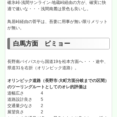
碓氷峠-浅間サンライン-地蔵峠経由の方が、確実に快
適で速いな・・・浅間南麓は景色も良いし。
鳥居峠経由の菅平は、吾妻に用事が無い限りメリット
が無い。
白馬方面 ビミョー
長野南バイパスから国道19を松本方面へ・・・途中、
県道31を右折（オリンピック道路）。
オリンピック道路（長野市-大町方面分岐までの区間）
のツーリングルートとしてのオレ的評価は
道幅広さ 4
道路設計良さ 5
交通量少なさ 2
展望良さ 2