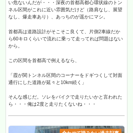
い危ないんだが・・・深夜の首都高都心環状線のトン
ネル区間がこれに近い雰囲気だけど（路肩なし、展望
なし、爆走車あり）、あっちのが遥かにマシ。
首都高は道路設計がそこそこ良くて、片側2車線だか
ら60キロくらいで流れに乗って走ってれば問題はない
から。
この区間を首都高で例えるなら、
「霞が関トンネル区間のコーナーをドギつくして対面
通行にした道路が延々と10km続く」
そんな感じだ。ソレをバイクで走りたいかと言われた
ら・・・俺は2度と走りたくないね・・・