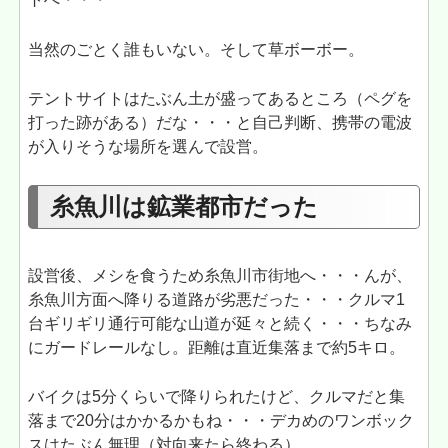
当然のごとく誰もいない。そして草ボーボー。
テントサイトはたぶん土が盛ってあるところ（ペグを
打った跡がある）だな・・・と自己判断、携帯の電波
が入りそうな場所を選んで設営。
糸魚川は鉱業都市だった
設営後、メシを食うため糸魚川市街地へ・・・んが、
糸魚川方面へ降りる道路が劣悪だった・・・クルマ1
台ギリギリ通行可能な山道が延々と続く・・・ちなみ
にガードレールなし。距離は直近集落まで約5キロ。
バイクは5分くらいで降りられたけど、クルマだと集
落まで20分はかかるかもね・・・デカめのワンボック
スはたぶん無理（対向来たら終わる）。