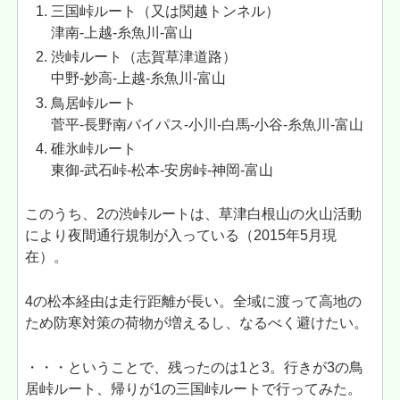
三国峠ルート（又は関越トンネル）
津南-上越-糸魚川-富山
渋峠ルート（志賀草津道路）
中野-妙高-上越-糸魚川-富山
鳥居峠ルート
菅平-長野南バイパス-小川-白馬-小谷-糸魚川-富山
碓氷峠ルート
東御-武石峠-松本-安房峠-神岡-富山
このうち、2の渋峠ルートは、草津白根山の火山活動
により夜間通行規制が入っている（2015年5月現
在）。
4の松本経由は走行距離が長い。全域に渡って高地の
ため防寒対策の荷物が増えるし、なるべく避けたい。
・・・ということで、残ったのは1と3。行きが3の鳥
居峠ルート、帰りが1の三国峠ルートで行ってみた。