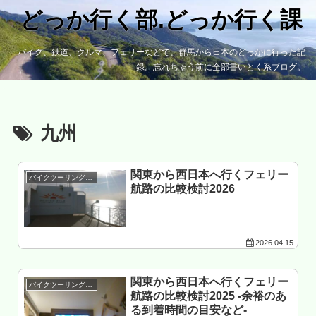
どっか行く部.どっか行く課
バイク、鉄道、クルマ、フェリーなどで、群馬から日本のどっかに行った記
録。忘れちゃう前に全部書いとく系ブログ。
九州
関東から西日本へ行くフェリー
バイクツーリング準備
航路の比較検討2026
2026.04.15
関東から西日本へ行くフェリー
バイクツーリング準備
航路の比較検討2025 -余裕のあ
る到着時間の目安など-