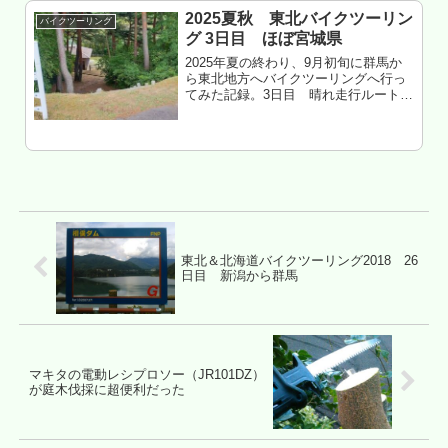
タイル...
2025夏秋 東北バイクツーリン
バイクツーリング
グ 3日目 ほぼ宮城県
2025年夏の終わり、9月初旬に群馬か
ら東北地方へバイクツーリングへ行っ
てみた記録。3日目 晴れ走行ルート川
俣～飯舘～丸森～角田～大河原～村田
～蔵王～川崎～秋保温泉～仙台市青葉
区～仙台市泉区～大和～富谷～大郷～
松島～東松島～石巻～登米～一関...
東北＆北海道バイクツーリング2018 26
日目 新潟から群馬
マキタの電動レシプロソー（JR101DZ）
が庭木伐採に超便利だった