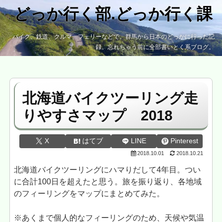
どっか行く部.どっか行く課
バイク、鉄道、クルマ、フェリーなどで、群馬から日本のどっかに行った記
録。忘れちゃう前に全部書いとく系ブログ。
北海道バイクツーリング走
りやすさマップ 2018
X
はてブ
LINE
Pinterest
2018.10.01
2018.10.21
北海道バイクツーリングにハマりだして4年目。つい
に合計100日を超えたと思う。旅を振り返り、各地域
のフィーリングをマップにまとめてみた。
※あくまで個人的なフィーリングのため、天候や気温