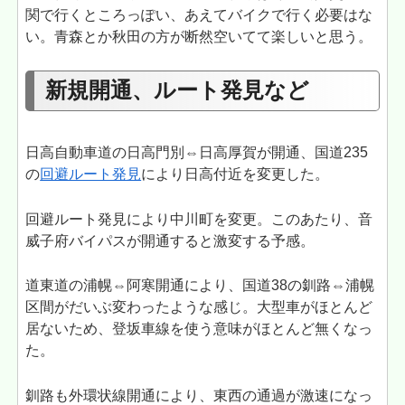
関で行くところっぽい、あえてバイクで行く必要はな
い。青森とか秋田の方が断然空いてて楽しいと思う。
新規開通、ルート発見など
日高自動車道の日高門別⇔日高厚賀が開通、国道235
の
回避ルート発見
により日高付近を変更した。
回避ルート発見により中川町を変更。このあたり、音
威子府バイパスが開通すると激変する予感。
道東道の浦幌⇔阿寒開通により、国道38の釧路⇔浦幌
区間がだいぶ変わったような感じ。大型車がほとんど
居ないため、登坂車線を使う意味がほとんど無くなっ
た。
釧路も外環状線開通により、東西の通過が激速になっ