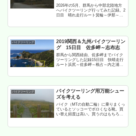
砺波編
2026年の5月、群馬から中部北陸地方
へバイクツーリング行ってみた記録。2
日目 晴れ走行ルート箕輪～伊那～権
兵衛トンネル～木曽日義～木曽福島～
三岳～開田高原～長峰峠～御岳山北側
～濁河峠～御岳パノラマライン～鈴蘭
峠～高山市朝日～飛騨農園街道～...
2019関西＆九州バイクツーリン
バイクツーリング
グ 15日目 佐多岬～志布志
群馬から関西経由、佐多岬までバイク
ツーリングした記録15日目 快晴走行
ルート浜尻～佐多岬～根占～内之浦～
東串良～志布志志布志大阪航路 さん
ふらわあ きりしま 泊もくじ 快晴の
沿岸ツーリングはサイコー 本土最南端
は美しかったが、美しくなかった...
バイクツーリング用万能シュー
バイクツーリング
ズを考える
バイク（MTの自動二輪）に乗りまくっ
ているとソッコーでボロくなる靴。買
い替え頻度は高い。買うのはもちろん
バイク用シューズがベストだ。
が・・・バイク専用モデルは可動範囲
が小さく、歩行には適していない。特
にバイク降りて地下鉄に乗っちゃうス