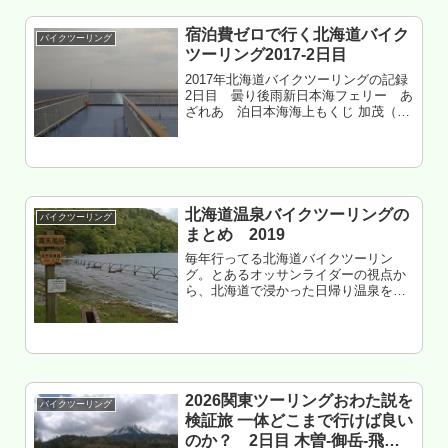
宿泊費ゼロで行く北海道バイク
バイクツーリング
ツーリング2017-2日目
2017年北海道バイクツーリングの記録
2日目 曇り後雨新日本海フェリー あ
ざれあ 泊日本海海上もくじ 加茂（の
奥地）から新潟港へ 新あざれあ乗船イ
ンプレ
北海道温泉バイクツーリングの
バイクツーリング
まとめ 2019
毎年行ってる北海道バイクツーリン
グ。とあるオッサンライダーの視点か
ら、北海道で浸かった日帰り温泉をま
とめてみた。去年から隣接するキャン
プ場の有無を追記。去年版は北海道温
泉バイクツーリングのまとめ2018 へ
もくじ はじめに 道北 道東 十勝...
2026関東ツーリングおわた説を
バイクツーリング
検証旅 一体どこまで行けば良い
のか？ 2日目 木曽-御岳-飛騨-