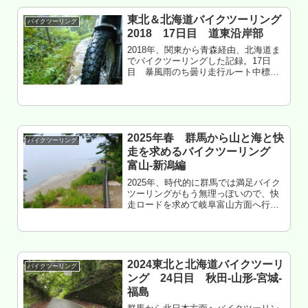
プ村 泊もくじ やはりバイク乗...
東北＆北海道バイクツーリング
バイクツーリング
2018 17日目 道東沿岸部
2018年、関東から青森経由、北海道ま
でバイクツーリングした記録。17日
目 暴風雨のち曇り走行ルート中標津
～川北温泉～標津～尾岱沼～本別海～
厚床～浜中～厚岸北海道厚岸郡厚岸
町 筑紫恋キャンプ場 泊もくじ 台風
＋テント泊＝無謀 台風後の林道 ...
2025年春 群馬から山と海と快
バイクツーリング
走を求めるバイクツーリング
富山-新潟編
2025年、時代的に群馬では満足バイク
ツーリングがもう無理っぽいので、快
走ロードを求めて岐阜富山方面へ行っ
た記録。2025年5月15日 木曜日 晴
れ走行ルート富山市大沢野～立山～上
市～滑川～魚津～黒部～入善～朝日～
糸魚川走行距離 約130k...
2024東北と北海道バイクツーリ
バイクツーリング
ング 24日目 秋田-山形-宮城-
福島