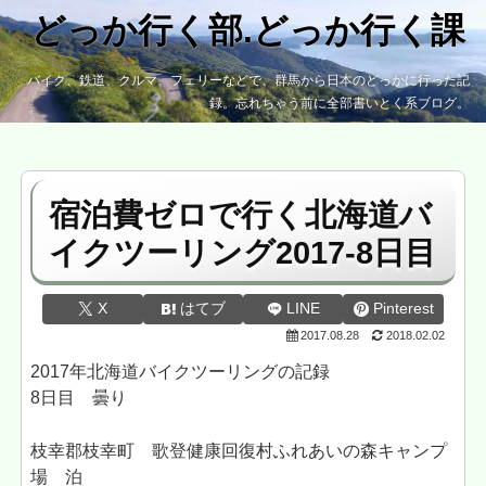
どっか行く部.どっか行く課
バイク、鉄道、クルマ、フェリーなどで、群馬から日本のどっかに行った記
録。忘れちゃう前に全部書いとく系ブログ。
宿泊費ゼロで行く北海道バ
イクツーリング2017-8日目
X
はてブ
LINE
Pinterest
2017.08.28
2018.02.02
2017年北海道バイクツーリングの記録
8日目 曇り
枝幸郡枝幸町 歌登健康回復村ふれあいの森キャンプ
場 泊