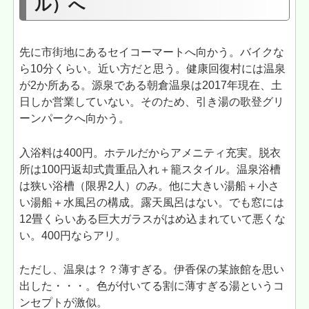
ル）へ
先に市街地にあるセイコーマートへ向かう。バイクな
ら10分くらい。近い方だと思う。健康回復村には温泉
が2か所ある。源泉である朝倉温泉は2017年現在、土
日しか営業していない。そのため、引き湯の歌登グリ
ーンパークへ向かう。
入浴料は400円。ホテルだからアメニティ充実。脱衣
所は100円返却式貴重品入れ＋籠スタイル。温泉浴槽
は狭い浴槽（限界2人）のみ。他に大きい湯船＋小さ
い湯船＋水風呂の構成。露天風呂はない。でも窓には
12畳くらいある巨大ガラスがはめ込まれていて悪くな
い。400円ならアリ。
ただし、温泉は？？薄すぎる。伊香保の某旅館を思い
出した・・・。色が付いてる割に薄すぎる湯というコ
ンセプトが激似。