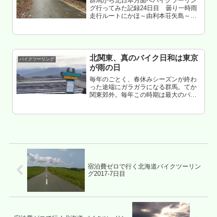
群馬から北日本方面へバイクツーリン
グ行ってみた記録24日目 曇り一時雨
走行ルートにかほ～由利本荘矢島～由
利本荘鳥海～湯沢院内～真室川～金山
～新庄～東北中央道～東根～天童～山
形市～上山～七ヶ宿～白石～国見～桑
折～飯坂温泉～伊達～川俣走行距
離 ...
北関東、真のバイク日和は東京
バイクツーリング
が雨の日
毎年のごとく、春休みシーズンが終わ
った途端にガラガラになる群馬。てか
関東郊外。毎年この時期は最大のバイ
クチャンスタイム（だった）。・・・
んが、今年は絶妙に天気が悪い。「関
東（てか東京）は雨」みたいな謎情報
が出てる・・・でもこのタイミング
（小...
宿泊費ゼロで行く北海道バイクツーリン
グ2017-7日目