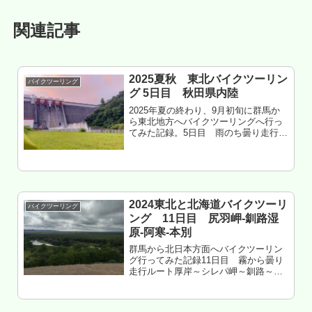
関連記事
2025夏秋 東北バイクツーリン
バイクツーリング
グ 5日目 秋田県内陸
2025年夏の終わり、9月初旬に群馬か
ら東北地方へバイクツーリングへ行っ
てみた記録。5日目 雨のち曇り走行ル
ート湯沢～横手～美里～大仙～仙北～
玉川ダム走行距離 約100㎞秋田県仙北
市 玉川ダムキャンプ場 泊もくじ 朝
から雨 ひたすら森で過ご...
2024東北と北海道バイクツーリ
バイクツーリング
ング 11日目 尻羽岬-釧路湿
原-阿寒-本別
群馬から北日本方面へバイクツーリン
グ行ってみた記録11日目 霧から曇り
走行ルート厚岸～シレパ岬～釧路～釧
路湿原～鶴居～阿寒～阿寒湖～野中温
泉～足寄～本別走行距離 約260㎞北海
道中川郡本別町 本別公園静山キャン