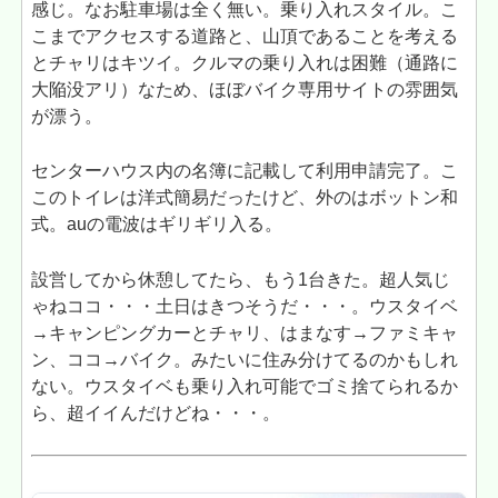
感じ。なお駐車場は全く無い。乗り入れスタイル。こ
こまでアクセスする道路と、山頂であることを考える
とチャリはキツイ。クルマの乗り入れは困難（通路に
大陥没アリ）なため、ほぼバイク専用サイトの雰囲気
が漂う。
センターハウス内の名簿に記載して利用申請完了。こ
このトイレは洋式簡易だったけど、外のはボットン和
式。auの電波はギリギリ入る。
設営してから休憩してたら、もう1台きた。超人気じ
ゃねココ・・・土日はきつそうだ・・・。ウスタイベ
→キャンピングカーとチャリ、はまなす→ファミキャ
ン、ココ→バイク。みたいに住み分けてるのかもしれ
ない。ウスタイベも乗り入れ可能でゴミ捨てられるか
ら、超イイんだけどね・・・。