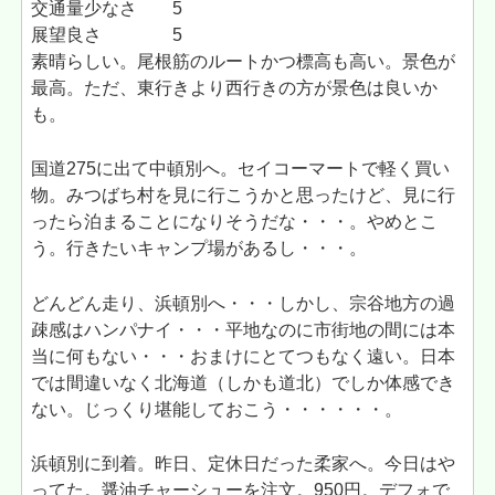
交通量少なさ 5
展望良さ 5
素晴らしい。尾根筋のルートかつ標高も高い。景色が
最高。ただ、東行きより西行きの方が景色は良いか
も。
国道275に出て中頓別へ。セイコーマートで軽く買い
物。みつばち村を見に行こうかと思ったけど、見に行
ったら泊まることになりそうだな・・・。やめとこ
う。行きたいキャンプ場があるし・・・。
どんどん走り、浜頓別へ・・・しかし、宗谷地方の過
疎感はハンパナイ・・・平地なのに市街地の間には本
当に何もない・・・おまけにとてつもなく遠い。日本
では間違いなく北海道（しかも道北）でしか体感でき
ない。じっくり堪能しておこう・・・・・・。
浜頓別に到着。昨日、定休日だった柔家へ。今日はや
ってた。醤油チャーシューを注文。950円。デフォで