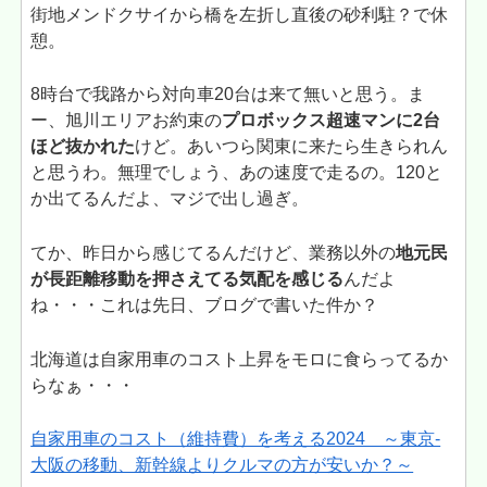
街地メンドクサイから橋を左折し直後の砂利駐？で休
憩。
8時台で我路から対向車20台は来て無いと思う。ま
ー、旭川エリアお約束の
プロボックス超速マンに2台
ほど抜かれた
けど。あいつら関東に来たら生きられん
と思うわ。無理でしょう、あの速度で走るの。120と
か出てるんだよ、マジで出し過ぎ。
てか、昨日から感じてるんだけど、業務以外の
地元民
が長距離移動を押さえてる気配を感じる
んだよ
ね・・・これは先日、ブログで書いた件か？
北海道は自家用車のコスト上昇をモロに食らってるか
らなぁ・・・
自家用車のコスト（維持費）を考える2024 ～東京-
大阪の移動、新幹線よりクルマの方が安いか？～