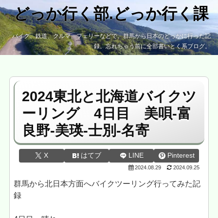
どっか行く部.どっか行く課
バイク、鉄道、クルマ、フェリーなどで、群馬から日本のどっかに行った記
録。忘れちゃう前に全部書いとく系ブログ。
2024東北と北海道バイクツ
ーリング 4日目 美唄-富
良野-美瑛-士別-名寄
X
はてブ
LINE
Pinterest
2024.08.29
2024.09.25
群馬から北日本方面へバイクツーリング行ってみた記
録