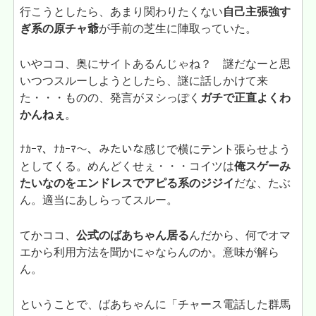
行こうとしたら、あまり関わりたくない
自己主張強す
ぎ系の原チャ爺
が手前の芝生に陣取っていた。
いやココ、奥にサイトあるんじゃね？ 謎だなーと思
いつつスルーしようとしたら、謎に話しかけて来
た・・・ものの、発言がヌシっぽく
ガチで正直よくわ
かんねぇ
。
ﾅｶｰﾏ、ﾅｶｰﾏ～、みたいな感じで横にテント張らせよう
としてくる。めんどくせぇ・・・コイツは
俺スゲーみ
たいなのをエンドレスでアピる系のジジイ
だな、たぶ
ん。適当にあしらってスルー。
てかココ、
公式のばあちゃん居る
んだから、何でオマ
エから利用方法を聞かにゃならんのか。意味が解ら
ん。
ということで、ばあちゃんに「チャース電話した群馬