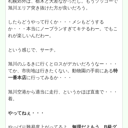
札幌郊外は、栃木と大差なかったし。もうソッコーで
旭川エリア突き抜けた方が良いだろう。
したらどうやって行くか・・・メシもどうする
か・・・本当にノープランすぎてキテるわー。でもこ
れが楽しいんだわー。
という感じで、サーチ。
旭川のふるきに行くとロスがデカいだろうなー・・・
てか、市街地は行きたくない。動物園の手前にある
特
一番本店
に行ってみるか・・・
旭川空港から適当に走行、というかほぼ直進で・・・
着。
やってねぇ・・・
やっぱり難易度上がってるよ。
無理だよもう、B級グ