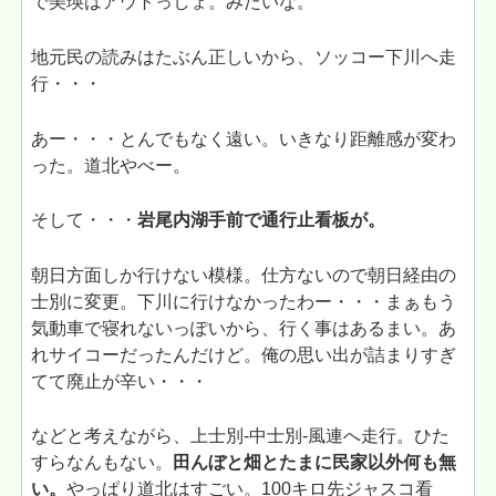
で美瑛はアウトっしょ。みたいな。
地元民の読みはたぶん正しいから、ソッコー下川へ走
行・・・
あー・・・とんでもなく遠い。いきなり距離感が変わ
った。道北やべー。
そして・・・
岩尾内湖手前で通行止看板が。
朝日方面しか行けない模様。仕方ないので朝日経由の
士別に変更。下川に行けなかったわー・・・まぁもう
気動車で寝れないっぽいから、行く事はあるまい。あ
れサイコーだったんだけど。俺の思い出が詰まりすぎ
てて廃止が辛い・・・
などと考えながら、上士別-中士別-風連へ走行。ひた
すらなんもない。
田んぼと畑とたまに民家以外何も無
い。
やっぱり道北はすごい。100キロ先ジャスコ看