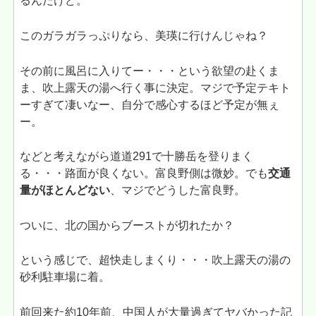
るんだけど。
このガラガラっぷりなら、美瑛に行けんじゃね？
その前に風呂に入りてー・・・という欲望の赴くま
ま、吹上露天の湯へ行く事に決定。マジで予定テキト
ーすぎて凄いなー、自分で感心するほど予定が無ぇ
ー。
などと考えながら道道291で十勝岳を登りまく
る・・・路面が良くない。富良野側は微妙。でも
交通
量がほとんどない
、マジでどうした富良野。
ついに、北の国からブーストが切れたか？
という感じで、超快走しまくり・・・吹上露天の湯の
砂利駐車場に着。
前回来た約10年前、中国人が大量過ぎてヤバかった記