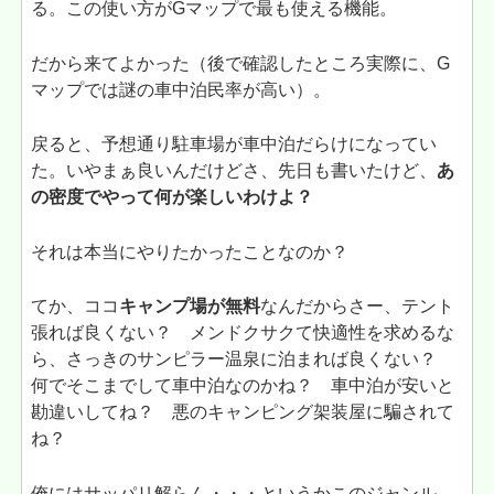
る。この使い方がGマップで最も使える機能。
だから来てよかった（後で確認したところ実際に、G
マップでは謎の車中泊民率が高い）。
戻ると、予想通り駐車場が車中泊だらけになってい
た。いやまぁ良いんだけどさ、先日も書いたけど、
あ
の密度でやって何が楽しいわけよ？
それは本当にやりたかったことなのか？
てか、ココ
キャンプ場が無料
なんだからさー、テント
張れば良くない？ メンドクサクて快適性を求めるな
ら、さっきのサンピラー温泉に泊まれば良くない？
何でそこまでして車中泊なのかね？ 車中泊が安いと
勘違いしてね？ 悪のキャンピング架装屋に騙されて
ね？
俺にはサッパリ解らん・・・というかこのジャンル、