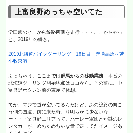
上富良野めっちゃ空いてた
学田駅のとこから線路西側を走行・・・ここからやっ
と、2019年の続き。
2019北海道バイクツーリング 18日目 狩勝高原～苫
小牧東港
ぶっちゃけ、
ここまでは群馬からの移動業務
。本番の
北海道ツーリング開始地点はココから。その前に、中
富良野ホクレン前の東屋で休憩。
てか、マジで道が空いてるんだけど。あの線路の向こ
う側の国道、前に来た時より明らかに少ないな
ー・・・富良野エリアって、ハーレー軍団とか謎のレ
ンタカーが、めちゃめちゃな量で走ってたイメージあ