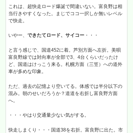
これは、超快走ロード爆誕で間違いない。富良野は相
当行きやすくなった。まじでココ一択しか無いレベル
で快走。
いやー、
できたてロード、サイコー
・・・
と言う感じで、国道452に着。芦別方面へ左折。美唄
富良野線では対向車が全部で3、4台くらいだったけ
ど、国道はけっこう来る。札幌方面（三笠）への道外
車が多めな印象。
ただ、過去の記憶より空いてる。体感では半分以下の
混み。朝のせいだろうか？道道を右折し富良野方面
へ。
・・・やはり交通量少ない気がする。
快走しまくり・・・国道38を右折。富良野に出た。市