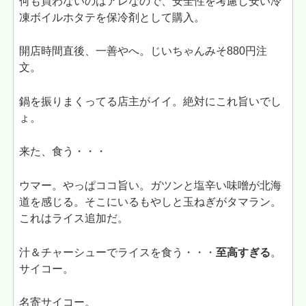
何も買わないのはアレなので、安全性を考慮し安い冷
凍ボイルホタテを保冷剤として購入。
開店時間直後、一善やへ。じいちゃんみそ880円注
文。
鍋を振りまくってる店主がイイ。絶対にこれ旨いでし
ょ。
来た、食う・・・
ウマー。やっぱココ旨い。ガツンと塩辛い味噌が北海
道を感じる。そこにいるもやしと玉ねぎがタマラン。
これはライス追加だ。
汁＆チャーシューでライスを食う・・・
至高すぎる
。
サイコー。
名寄サイコー。