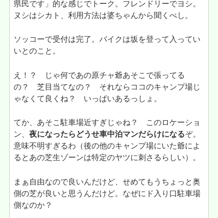
県民です」的な感じでトーク。フレンドリーでヨシ。
ヌシはシカト、利用方法は婆ちゃんから聞くべし。
ソッコーで受付は完了。バイクは坂を登って入ってい
いとのこと。
え！？ じゃ何であの原チャ爺あそこで張ってる
の？ 芝目当てなの？ それならココのキャンプ場じ
ゃなくて良くね？ いっぱいあるっしょ。
てか、あそこ駐車場近すぎじゃね？ このロケーショ
ン、
夜になったらどうせ車中泊マンだらけになる
ぞ。
意味不明すぎるわ（後の他のキャンプ場にいた爺によ
るとあの芝生ゾーンは特定のヤツに刺さるらしい）。
まぁ自由なので良いんだけど、せめてもうちょっと奥
側の芝が良いと思うんだけど。なぜにド入り口駐車場
側なのか？