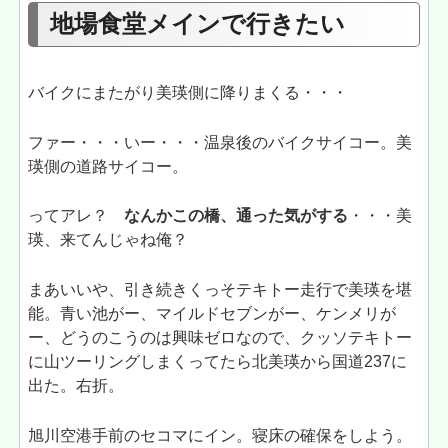
地場食堂メインで行きたい
バイクにまたがり美瑛側に降りまくる・・・
ファー・・・いー・・・温泉後のバイクサイコー。美
瑛側の道路サイコー。
ってアレ？
なんかこの橋、通った気がする
・・・美
瑛、来てんじゃね俺？
まあいいや、引き続きくっそテキトー走行で美瑛を堪
能。青い池がー、マイルドセブンがー、ケンメリが
ー、どうのこうのは興味ゼロなので、クッソテキトー
に山ツーリングしまくってたら北美瑛から国道237に
出た。右折。
旭川空港手前のセコマにイン。寝床の確保をしよう。