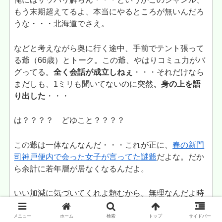
もう末期超えてるよ、本当にやるところが無いんだろ
うな・・・北海道でさえ。
などと考えながら奥に行く途中、手前でテント張って
る爺（66歳）とトーク。この爺、やはりコミュ力がバ
グってる。
全く会話が成立しねぇ
・・・それだけなら
まだしも、1ミリも聞いてないのに突然
、身の上を語
り出した
・・・
は？？？？ どゆこと？？？？
この爺は一体なんなんだ・・・これが正に、
春の新門
司神戸便内で会った女子が言ってた謎爺
だよな。だか
ら余計に若年層が居なくなるんだよ。
いい加減に気づいてくれよ頼むから。無理なんだよ時
代が変わりすぎて。スマホ無かった時代どころか、
ネ
ットが無かった時代基準の話はもう無理
なんだっ
メニュー
ホーム
検索
トップ
サイドバー