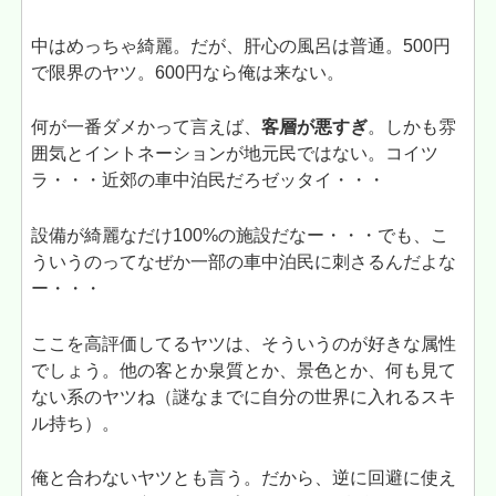
中はめっちゃ綺麗。だが、肝心の風呂は普通。500円
で限界のヤツ。600円なら俺は来ない。
何が一番ダメかって言えば、
客層が悪すぎ
。しかも雰
囲気とイントネーションが地元民ではない。コイツ
ラ・・・近郊の車中泊民だろゼッタイ・・・
設備が綺麗なだけ100%の施設だなー・・・でも、こ
ういうのってなぜか一部の車中泊民に刺さるんだよな
ー・・・
ここを高評価してるヤツは、そういうのが好きな属性
でしょう。他の客とか泉質とか、景色とか、何も見て
ない系のヤツね（謎なまでに自分の世界に入れるスキ
ル持ち）。
俺と合わないヤツとも言う。だから、逆に回避に使え