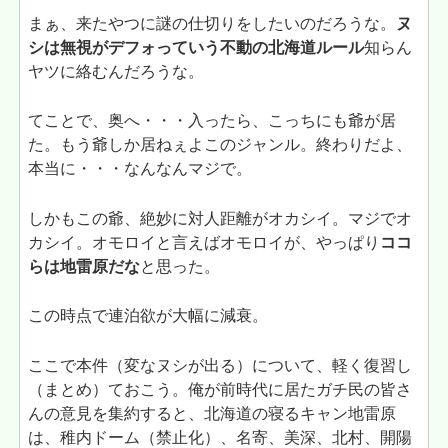
まぁ、来たやつに謎の仕切りをしたいのだろうな。
ヌ
シは無視がデフォっていう不動の北海道ルール
知らん
ヤツに絡むんだろうな。
てことで、奥へ・・・入ったら、こっちにも爺が居
た。もう爺しか居ねぇよこのジャンル。終わりだよ、
本当に・・・なんなんマジで。
しかもこの爺、絶妙に対人距離がオカシイ。マジでオ
カシイ。オモロイと言えばオモロイが、やっぱり
ココ
らは地雷原だな
と思った。
この時点で連泊欲が大幅に減衰。
ここで本件（変なヌシが出る）について、軽く復習し
（まとめ）ておこう。俺が前時代に居たガチ民の皆さ
んの意見を集約すると、北海道の寝るキャン地雷原
は、稚内ドーム（禁止化）、名寄、美深、北村、開陽