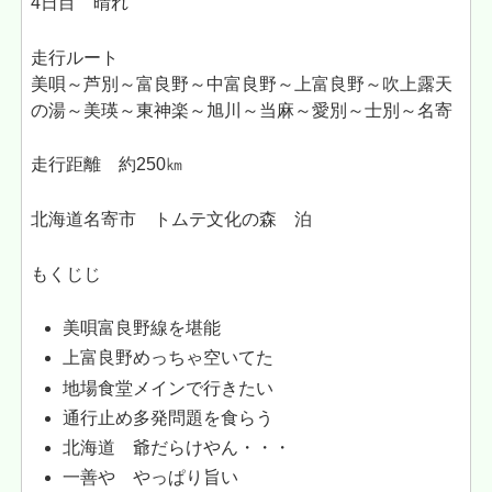
4日目 晴れ
走行ルート
美唄～芦別～富良野～中富良野～上富良野～吹上露天
の湯～美瑛～東神楽～旭川～当麻～愛別～士別～名寄
走行距離 約250㎞
北海道名寄市 トムテ文化の森 泊
もくじじ
美唄富良野線を堪能
上富良野めっちゃ空いてた
地場食堂メインで行きたい
通行止め多発問題を食らう
北海道 爺だらけやん・・・
一善や やっぱり旨い