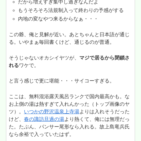
だから増えすぎ集中し過ぎなんだよ
もうそろそろ法規制入って終わりの予感がする
内地の変なやつ来るからなぁ・・・
この爺、俺と見解が近い。あとちゃんと日本語が通じ
る。いやまぁ毎回書くけど、通じるのが普通。
そうじゃないオカシイヤツが、
マジで居るから閉鎖さ
れる
ワケで。
と言う感じで更に堪能・・・サイコーすぎる。
ここは、無料混浴露天風呂ランクで国内最高かも。な
お上側の湯は熱すぎて入れんかった（トップ画像のヤ
ツ）。
いつかの野沢温泉上寺湯
よりは入れそうだった
けど、
春の諏訪旦過の湯
より熱くて、俺には無理だっ
た。たぶん、パンサー尾形なら入れる。故上島竜兵氏
なら余裕で入っていたはず。