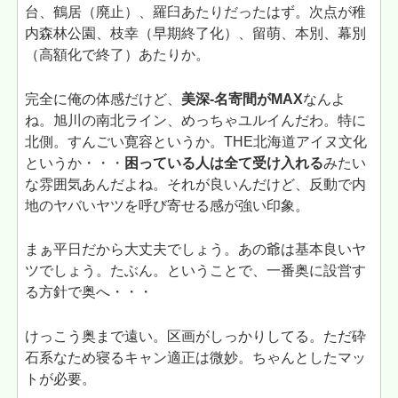
台、鶴居（廃止）、羅臼あたりだったはず。次点が稚
内森林公園、枝幸（早期終了化）、留萌、本別、幕別
（高額化で終了）あたりか。
完全に俺の体感だけど、
美深-名寄間がMAX
なんよ
ね。旭川の南北ライン、めっちゃユルイんだわ。特に
北側。すんごい寛容というか。THE北海道アイヌ文化
というか・・・
困っている人は全て受け入れる
みたい
な雰囲気あんだよね。それが良いんだけど、反動で内
地のヤバいヤツを呼び寄せる感が強い印象。
まぁ平日だから大丈夫でしょう。あの爺は基本良いヤ
ツでしょう。たぶん。ということで、一番奥に設営す
る方針で奥へ・・・
けっこう奥まで遠い。区画がしっかりしてる。ただ砕
石系なため寝るキャン適正は微妙。ちゃんとしたマッ
トが必要。