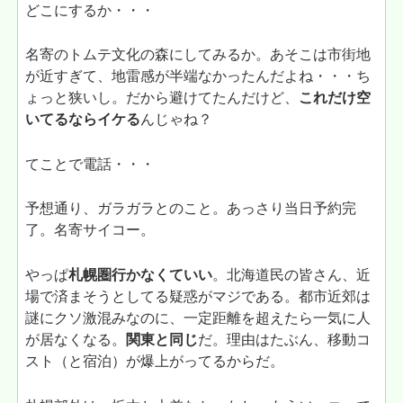
どこにするか・・・
名寄のトムテ文化の森にしてみるか。あそこは市街地
が近すぎて、地雷感が半端なかったんだよね・・・ち
ょっと狭いし。だから避けてたんだけど、
これだけ空
いてるならイケる
んじゃね？
てことで電話・・・
予想通り、ガラガラとのこと。あっさり当日予約完
了。名寄サイコー。
やっぱ
札幌圏行かなくていい
。北海道民の皆さん、近
場で済まそうとしてる疑惑がマジである。都市近郊は
謎にクソ激混みなのに、一定距離を超えたら一気に人
が居なくなる。
関東と同じ
だ。理由はたぶん、移動コ
スト（と宿泊）が爆上がってるからだ。