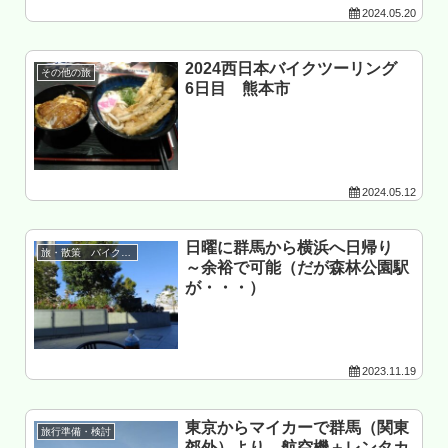
2024.05.20
2024西日本バイクツーリング
その他の旅
6日目 熊本市
2024.05.12
日曜に群馬から横浜へ日帰り
旅・散策 バイク以外
～余裕で可能（だが森林公園駅
が・・・）
2023.11.19
東京からマイカーで群馬（関東
旅行準備・検討
郊外）より、航空機＋レンタカ