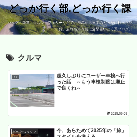
どっか行く部.どっか行く課
バイク、鉄道、クルマ、フェリーなどで、群馬から日本のどっかに行った記
録。忘れちゃう前に全部書いとく系ブログ。
クルマ
超久しぶりにユーザー車検へ行
DIY
った話 ～もう車検制度は廃止
で良くね～
2025.06.09
今、あらためて2025年の「旅」
どーでもいいこと
スタイルを考える