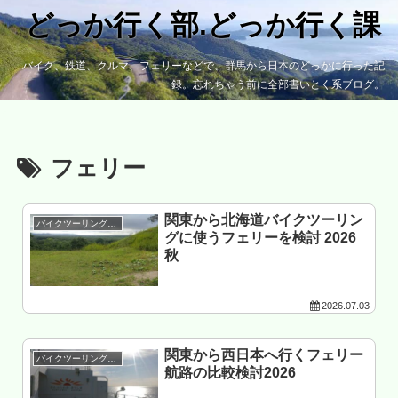
どっか行く部.どっか行く課
バイク、鉄道、クルマ、フェリーなどで、群馬から日本のどっかに行った記
録。忘れちゃう前に全部書いとく系ブログ。
フェリー
関東から北海道バイクツーリン
バイクツーリング準備
グに使うフェリーを検討 2026
秋
2026.07.03
関東から西日本へ行くフェリー
バイクツーリング準備
航路の比較検討2026