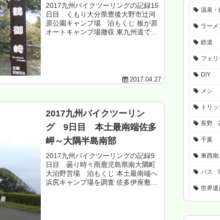
2017九州バイクツーリングの記録15
温泉・
日目 くもり大分県豊後大野市辻河
原公園キャンプ場 泊もくじ 板が原
ラーメ
オートキャンプ場撤収 東九州道で延
岡から佐伯へ 塩湯の海鮮丼＆風呂 九
鉄道
州最東端鶴御崎へ 佐伯から豊後大野
市西部へ 宇目小国大規模林道へ ...
フェリ
DIY
2017.04.27
メシ
トリッ
2017九州バイクツーリン
長野
グ 9日目 本土最南端佐多
千葉
岬～大隅半島南部
2017九州バイクツーリングの記録9
東西南
日目 曇り時々雨鹿児島県南大隅町
バス
大泊野営場 泊もくじ 本土最南端へ
浜尻キャンプ場を調査 佐多伊座敷の
世界遺
市街地へ 謎の涅槃城へ 食堂時海で時
海丼（海鮮丼） 大隅半島南部秘境地
帯をツーリング 根占温泉ネッピー...