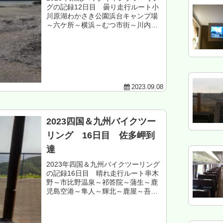
グの記録12日目 曇り走行ルート小
川原湖わかさき公園浜台キャンプ場
～六ケ所～横浜～むつ市街～川内～
野平高原～海峡ライン～佐井～大間
～風間浦～大畑～恐山～むつ市街～
東通～六ケ所～小川原湖わかさき公
園浜台キャ...
2023.09.08
2023四国＆九州バイクツー
リング 16日目 佐多岬到
達
2023年四国＆九州バイクツーリング
の記録16日目 晴れ走行ルート串木
野～市比野温泉～祁答院～蒲生～鹿
児島空港～隼人～輝北～鹿屋～吾平
～田代～佐多岬走行距離 約200㎞
鹿児島県 佐多岬野営場 泊もくじ
地元民から鹿児島情報を入手 本土最