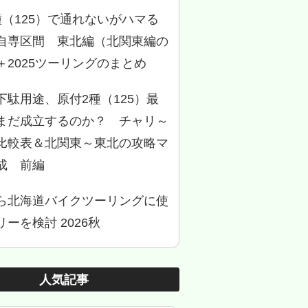
種（125）で通れないがハマる
自専区間 東北編（北関東編の
＋2025ツーリングのまとめ
下駄用途、原付2種（125）最
まだ成立するのか？ チャリ～
比較表＆北関東～東北の攻略マ
成 前編
ら北海道バイクツーリングに使
ーを検討 2026秋
人気記事