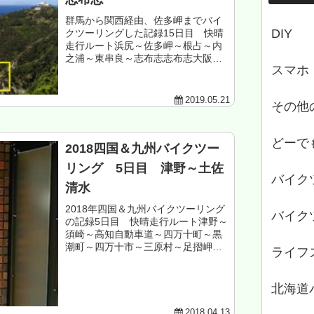
群馬から関西経由、佐多岬までバイ
DIY
クツーリングした記録15日目 快晴
走行ルート浜尻～佐多岬～根占～内
之浦～東串良～志布志志布志大阪航
スマホ
路 さんふらわあ きりしま 泊も
くじ 快晴の沿岸ツーリングはサイコ
ー 本土最南端は美しかったが、美し
2019.05.21
その他
くなかった...
どーで
2018四国＆九州バイクツー
リング 5日目 津野～土佐
バイク
清水
2018年四国＆九州バイクツーリング
バイク
の記録5日目 快晴走行ルート津野～
須崎～高知自動車道～四万十町～黒
潮町～四万十市～三原村～足摺岬～
ライフ
土佐清水～三原村高知県幡多郡三原
村 三原キャンプ場 泊署名で決ま
る大河って、変じゃね・・・もくじ
北海道
かわうそ...
2018.04.13