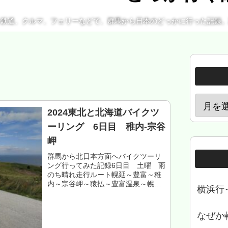
、鉄道、クルマ、フェリーなどで、群馬から日本のどっかに行った記録
2024東北と北海道バイクツ
ーリング 6日目 稚内-宗谷
岬
群馬から北日本方面へバイクツーリ
ング行ってみた記録6日目 土曜 雨
のち晴れ走行ルート幌延～豊富～稚
内～宗谷岬～猿払～豊富温泉～幌延
横浜行
走行距離 約210㎞北海道天塩郡幌
延町 ふるさとの森森林公園 2泊目
もくじ 朝から北海道バイク民とトー
なぜか
ク 稚内...