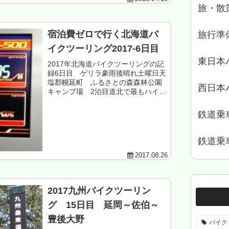
旅・散
宿泊費ゼロで行く北海道バ
旅行準
イクツーリング2017-6日目
東日本
2017年北海道バイクツーリングの記
録6日目 ゲリラ豪雨後晴れ土曜日天
塩郡幌延町 ふるさとの森森林公園
西日本
キャンプ場 2泊目道北で最もハイテ
クな乗り物、VT-500もくじ 謎の巨大
研究所へ 豊富町ツーリング 稚内へ
鉄道乗
宗谷岬へツーリング 天塩温泉...
鉄道乗
2017.08.26
2017九州バイクツーリン
グ 15日目 延岡～佐伯～
豊後大野
バイク