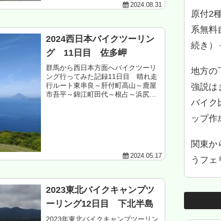
2024.08.31
原付2
系無料
2024西日本バイクツーリン
続き）
グ 11日目 佐多岬
群馬から西日本方面へバイクツーリ
地方の
ング行ってみた記録11日目 晴れ走
行ルート東串良～肝付町高山～鹿屋
強説は
市吾平～錦江町田代～根占～浜尻～
バイク
佐多岬～伊座敷～～根占～大根占～
神川～鹿屋航空基地～串良～東串良
ップ作
走行距離 約180km鹿児島県肝属郡
東串良町 ...
関東か
2024.05.17
うフェリ
2023東北バイクキャンプツ
ーリング12日目 下北半島
2023年東北バイクキャンプツーリン