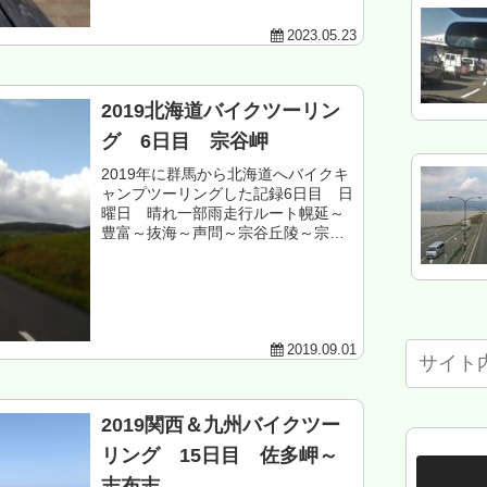
南端...
2023.05.23
2019北海道バイクツーリン
グ 6日目 宗谷岬
2019年に群馬から北海道へバイクキ
ャンプツーリングした記録6日目 日
曜日 晴れ一部雨走行ルート幌延～
豊富～抜海～声問～宗谷丘陵～宗谷
岬～鬼志別～沼川～豊富温泉～幌延
北海道天塩郡幌延町 ふるさとの森
森林公園キャンプ場 3泊目もくじ
豊富町周...
2019.09.01
2019関西＆九州バイクツー
リング 15日目 佐多岬～
志布志