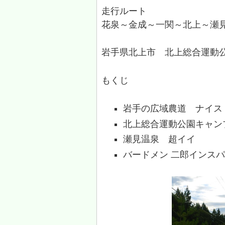
走行ルート
花泉～金成～一関～北上～瀬
岩手県北上市 北上総合運動
もくじ
岩手の広域農道 ナイス
北上総合運動公園キャン
瀬見温泉 超イイ
バードメン 二郎インス