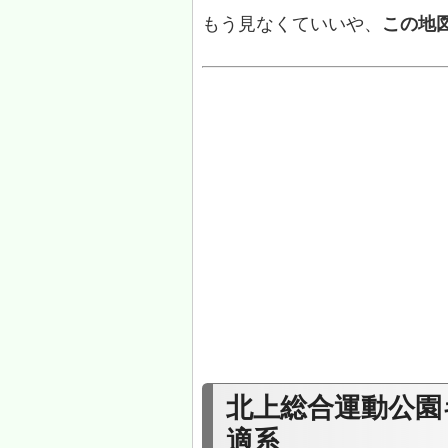
もう見なくていいや、
この地
北上総合運動公園
適系