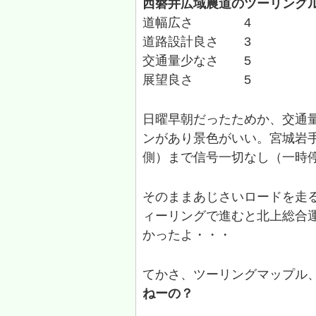
西磐井広域農道のツーリング
道幅広さ 4
道路設計良さ 3
交通量少なさ 5
展望良さ 5
日曜早朝だったためか、交通
ンがあり景色がいい。宮城岩
側）まで信号一切なし（一時
そのままあじさいロードを走
ィーリングで進むと北上総合
かったよ・・・
てかさ、ツーリングマップル
ねーの？