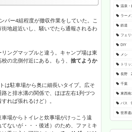
温泉・
ラーメ
ンパー4組程度が撤収作業をしていた。こ
鉄道
市街地超近いし、騒いでたら通報されるわ
フェリ
DIY
ーリングマップルと違う。キャンプ場は東
メシ
高校の北側付近にある。もう、
捨てようか
トリッ
長野
千葉
イトは駐車場から奥に細長いタイプ。広そ
通路と排水溝の関係で、ほぼ左右1列づつ
東西南
着すれば張れるけど）。
バス
世界遺
駐車場からトイレと炊事場がけっこう遠
れてないが・・・後述）のため、ファミキ