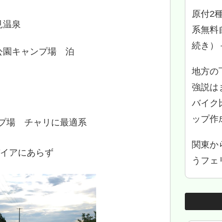
原付2
見温泉
系無料
続き）
公園キャンプ場 泊
地方の
強説は
バイク
ップ作
プ場 チャリに最適系
関東か
パイアにあらず
うフェリ