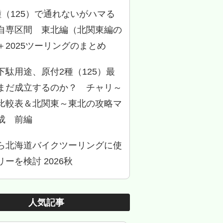
種（125）で通れないがハマる
自専区間 東北編（北関東編の
＋2025ツーリングのまとめ
下駄用途、原付2種（125）最
まだ成立するのか？ チャリ～
比較表＆北関東～東北の攻略マ
成 前編
ら北海道バイクツーリングに使
ーを検討 2026秋
人気記事