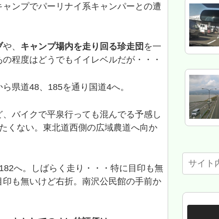
キャンプでパーリナイ系キャンパーとの遭
ブ
や、
キャンプ場内を走り回る珍走団
を一
あの程度はどうでもイイレベルだが・・・
ら県道48、185を通り国道4へ。
ど、バイクで平泉行っても混んでる予感し
りたくない。東北道西側の広域農道へ向か
182へ。しばらく走り・・・特に目印も無
目印も無いけど右折。南沢公民館の手前か