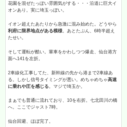
花園を混ぜたっぽい雰囲気がする・・・沿道に巨大イ
オンあり。実に埼玉っぽい。
イオン超えたあたりから急激に混み始めた。どうやら
利府に限界地点がある模様
。あとたぶん、6時半超え
たせい。
そして運転が酷い。輩車をかわしつつ爆走、仙台港方
面へ141を左折。
2車線化工事してた、新幹線の先から港まで2車線あ
る。しかし信号タイミングが悪い。めちゃめちゃ
高速
に乗れや圧を感じる
。マジで埼玉か。
まぁでも普通に流れており、10を右折。七北田川の橋
へ。ここでジャスト7時。
仙台回避、ほぼ完了。