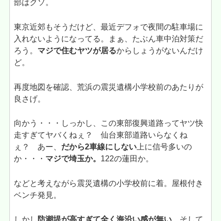
部はクソ。
東京近郊もそうだけど、最近デフォで夜間の駐車場に
入れないようになってる。まぁ、たぶん車中泊対策だ
ろう。
マジで住むヤツが居る
からしょうがないんだけ
ど。
再度地図を確認、荒浜の震災遺構小学校前のあたりが
良さげ。
向かう・・・しっかし、この東部復興道路ってヤツ快
走すぎてヤバくねぇ？ 仙台東部道路いらなくね
ぇ？ あー、
だから2車線にしない
上に信号多いの
か・・・
マジで埼玉か。
122の蓮田か。
などと考えながら震災遺構の小学校前に着。屋根付き
ベンチ発見。
しかし
防潮堤が高すぎて全く海沿い感が無い
。そして