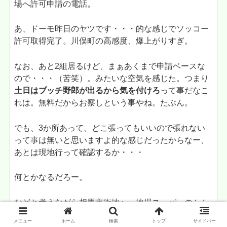
場へ許可申請の電話。
あ、ドーモ昨日のヤツです・・・的な感じでソッコー
許可取得完了。川俣町の高感度、爆上がりすぎ。
なお、あと2組居るけど、まぁあくまで申請ベースな
ので・・・（苦笑）。みたいな空気を感じた。つまり
土日はブッチ野郎が出るから気を付けろ
って事だなこ
れは。無料だからお察しという事やね。たぶん。
でも、3か所あって、どこ張ってもいいので張れない
って事は無いと思いますよ的な感じだったからなー、
あとは現地行って確認するか・・・
何とかなるだろー。
などと考えながら相馬市街地へ。地場スーパーのシシ
ドへ行ってみたものの何かパッとせず。さっきの
閖上
メニュー
ホーム
検索
トップ
サイドバー
のスーパーより遥かに安かった
けど。てかこれがフツ