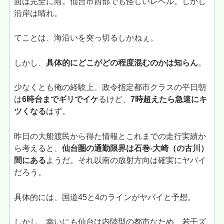
面は完全に雨。仙台市西部でも怪しいレベル。しかし
沿岸は晴れ。
てことは、海沿いを突っ切るしかねぇ。
しかし、
具体的にどこがどの程度混むのかは知らん
。
少なくとも俺の経験上、政令指定都市クラスの平日朝
は
6時台までギリでイケ
るけど、
7時超えたら急速にキ
ツくなる
はず。
昨日の大船渡民から得た情報とこれまでの走行実績か
ら考えると、
仙台圏の通勤限界は石巻-大崎（の古川）
間にある
ようだ。それ以南の放射方向は確実にヤバイ
だろう。
具体的には、国道45と4のラインがヤバイと予想。
しかし、幸いにも仙台は内陸型の都市なため、若干ズ