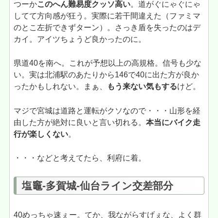
つーか
このへん難易度クッソ高い
。道がぐにゃぐにゃ
してて方向感が狂う。実際に若干間違えた（ファミマ
のとこ左折できずターン）。さっき盾を失ったのはデ
カイ。アイツちょうど良かったのに。
県道40を南へ。これが予想以上の高規格。信号も少な
い。実は北浦駅のあたりから146で40に出た方が良か
ったかもしれない。まぁ、
もう来ない気もする
けど。
マジで宮城は道路と運転がクソなので・・・山形を経
由した方が絶対に良いと言い切れる。
本当にバイク走
行が楽しくない
。
・・・などと考えてたら、利府に着。
塩竈-多賀城-仙台ライン交差部分
40めっちゃ速ぇー。てか、我ながらすげぇな、よく群