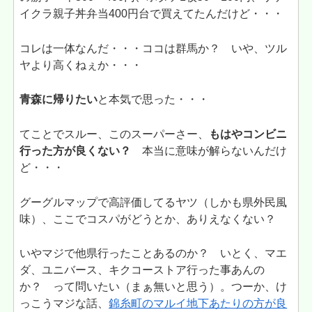
イクラ親子丼弁当400円台で買えてたんだけど・・・
コレは一体なんだ・・・ココは群馬か？ いや、ツル
ヤより高くねぇか・・・
青森に帰りたい
と本気で思った・・・
てことでスルー、このスーパーさー、
もはやコンビニ
行った方が良くない？
本当に意味が解らないんだけ
ど・・・
グーグルマップで高評価してるヤツ（しかも県外民風
味）、ここでコスパがどうとか、ありえなくない？
いやマジで他県行ったことあるのか？ いとく、マエ
ダ、ユニバース、キクコーストア行った事あんの
か？ って問いたい（まぁ無いと思う）。つーか、け
っこうマジな話、
錦糸町のマルイ地下あたりの方が良