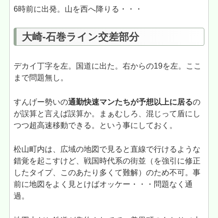
6時前に出発。山を西へ降りる・・・
大崎-石巻ライン交差部分
デカイ丁字を左。国道に出た。右からの19を左。ここ
まで問題無し。
すんげー勢いの
通勤快速マンたちが予想以上に居る
の
が誤算と言えば誤算か。まぁむしろ、混じって盾にし
つつ超高速移動できる。という事にしておく。
松山町内は、広域の地図で見ると直線で行けるような
錯覚を起こすけど、戦国時代系の街並（を強引に修正
したタイプ、このあたり多くて難解）のため不可。事
前に地図をよく見とけばオッケー・・・問題なく通
過。