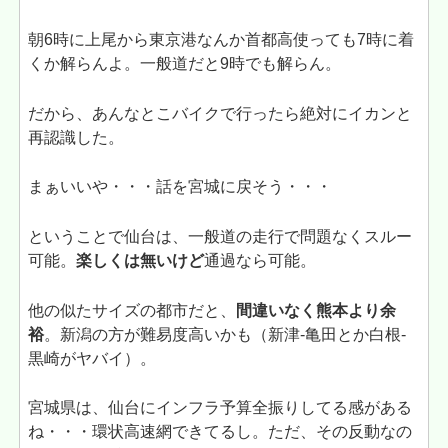
朝6時に上尾から東京港なんか首都高使っても7時に着
くか解らんよ。一般道だと9時でも解らん。
だから、あんなとこバイクで行ったら絶対にイカンと
再認識した。
まぁいいや・・・話を宮城に戻そう・・・
ということで仙台は、一般道の走行で問題なくスルー
可能。
楽しくは無いけど
通過なら可能。
他の似たサイズの都市だと、
間違いなく熊本より余
裕
。新潟の方が難易度高いかも（新津-亀田とか白根-
黒崎がヤバイ）。
宮城県は、仙台にインフラ予算全振りしてる感がある
ね・・・環状高速網できてるし。ただ、その反動なの