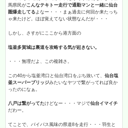
馬県民が
こんなテキトー走行で通勤マンと一緒に仙台
圏爆走してる
よなー・・・まぁ過去に何回か来たっち
ゃ来たけど。ほぼ覚えてない状態なんだが・・・
しかし、さすがにここから港方面の
塩釜多賀城は裏道を攻略する気が起きない。
・・・無理だよ、この複雑さ。
この40から塩釜湾口と仙台湾口をぶち抜いて、
仙台塩
釜スーパーブリッジ
みたいなヤツで繋がってれば良か
ったのになぁ。
八戸は繋がってた
けどなー・・・マジで
仙台イマイチ
だわー。
てことで、バイパス風味の県道8を走行・・・羽生と