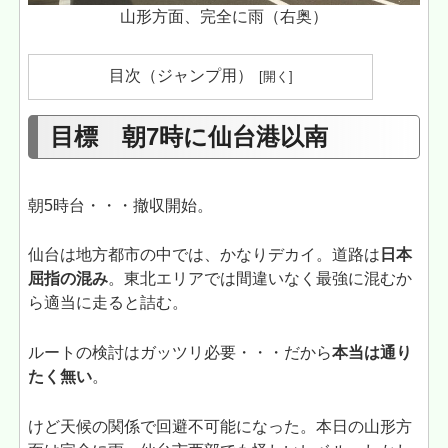
山形方面、完全に雨（右奥）
目次（ジャンプ用）
目標 朝7時に仙台港以南
朝5時台・・・撤収開始。
仙台は地方都市の中では、かなりデカイ。道路は
日本
屈指の混み
。東北エリアでは間違いなく最強に混むか
ら適当に走ると詰む。
ルートの検討はガッツリ必要・・・だから
本当は通り
たく無い
。
けど天候の関係で回避不可能になった。本日の山形方