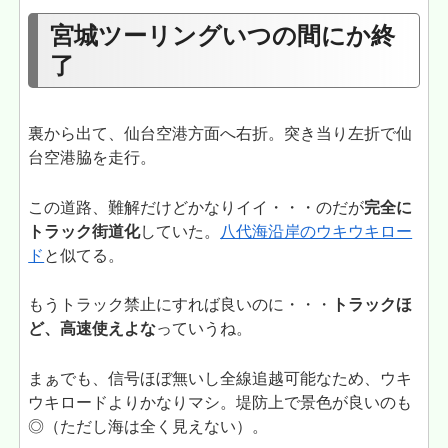
宮城ツーリングいつの間にか終
了
裏から出て、仙台空港方面へ右折。突き当り左折で仙
台空港脇を走行。
この道路、難解だけどかなりイイ・・・のだが
完全に
トラック街道化
していた。
八代海沿岸のウキウキロー
ド
と似てる。
もうトラック禁止にすれば良いのに・・・
トラックほ
ど、高速使えよな
っていうね。
まぁでも、信号ほぼ無いし全線追越可能なため、ウキ
ウキロードよりかなりマシ。堤防上で景色が良いのも
◎（ただし海は全く見えない）。