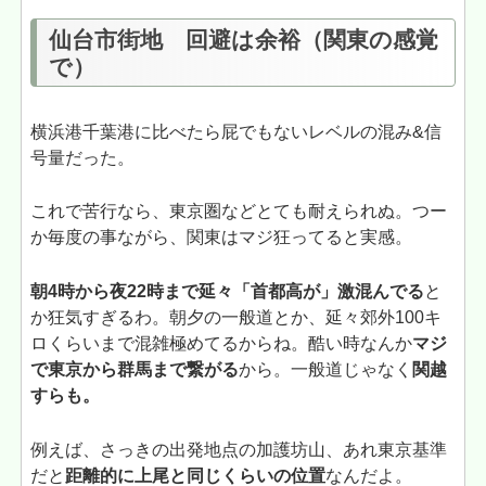
仙台市街地 回避は余裕（関東の感覚
で）
横浜港千葉港に比べたら屁でもないレベルの混み&信
号量だった。
これで苦行なら、東京圏などとても耐えられぬ。つー
か毎度の事ながら、関東はマジ狂ってると実感。
朝4時から夜22時まで延々「首都高が」激混んでる
と
か狂気すぎるわ。朝夕の一般道とか、延々郊外100キ
ロくらいまで混雑極めてるからね。酷い時なんか
マジ
で東京から群馬まで繋がる
から。一般道じゃなく
関越
すらも。
例えば、さっきの出発地点の加護坊山、あれ東京基準
だと
距離的に上尾と同じくらいの位置
なんだよ。