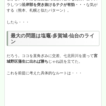
ラしつつ
沿岸部を突き抜けるテクが有効・・・
な気が
する（熊本、札幌と似たパターン）。
したら・・・
最大の問題は塩竈-多賀城-仙台のライ
ン
だろう。ココを直角ぎみに交差、七北田川を渡って
宮
城野区蒲生に出れば勝ち
じゃね説を立てた。
これを前提に考えた具体的なルートは・・・