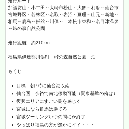
走行ルート
加護坊山～小牛田～大崎市松山～大郷～利府～仙台市
宮城野区～若林区～名取～岩沼～亘理～山元～新地～
相馬～鹿島～飯舘～川俣～二本松市東和～名目津温泉
～峠の森自然公園
走行距離 約210km
福島県伊達郡川俣町 峠の森自然公園 泊
もくじ
目標 朝7時に仙台港以南
仙台圏 余裕で南北移動可能（関東基準の俺は）
復興エリアにすごい闇を感じる
宮城になら群馬は勝てる
宮城ツーリングいつの間にか終了
やっぱり福島の方が遥かにイイ・・・