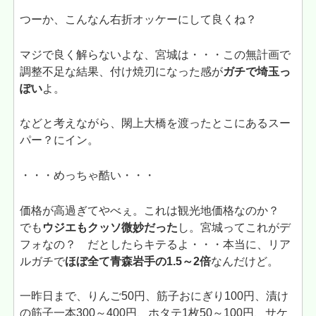
つーか、こんなん右折オッケーにして良くね？
マジで良く解らないよな、宮城は・・・この無計画で
調整不足な結果、付け焼刃になった感が
ガチで埼玉っ
ぽい
よ。
などと考えながら、閖上大橋を渡ったとこにあるスー
パー？にイン。
・・・めっちゃ酷い・・・
価格が高過ぎてやべぇ。これは観光地価格なのか？
でも
ウジエもクッソ微妙だった
し。宮城ってこれがデ
フォなの？ だとしたらキテるよ・・・本当に、リア
ルガチで
ほぼ全て青森岩手の1.5～2倍
なんだけど。
一昨日まで、りんご50円、筋子おにぎり100円、漬け
の筋子一本300～400円、ホタテ1枚50～100円、サケ