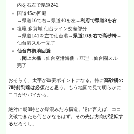
内を右左で県道242
国道45の回避
→県道16で右→県道40を左→
利府で県道8を右
塩竈-多賀城-仙台ライン交差部分
→県道141を左で仙台港→
県道10を右で高砂橋
→
仙台港スルー完了
仙台市街地回避
→閖上大橋→
仙台空港海側→亘理→仙台圏スルー
完了
おそらく、太字が重要ポイントになる。特に
高砂橋の
7時前到達は必須
だと思う。もう地図で見て明らかに
ココがヤバイから。
絶対に朝8時とか爆混みだろ構造。逆に言えば、ココ
突破できたら何とかなるはず。その先は
方向が逆転す
る
だろうし。