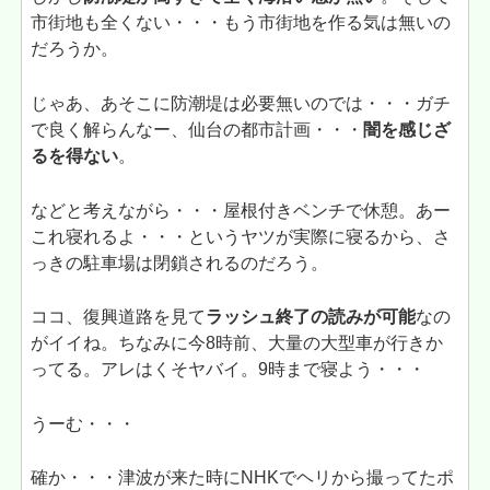
市街地も全くない・・・もう市街地を作る気は無いの
だろうか。
じゃあ、あそこに防潮堤は必要無いのでは・・・ガチ
で良く解らんなー、仙台の都市計画・・・
闇を感じざ
るを得ない
。
などと考えながら・・・屋根付きベンチで休憩。あー
これ寝れるよ・・・というヤツが実際に寝るから、さ
っきの駐車場は閉鎖されるのだろう。
ココ、復興道路を見て
ラッシュ終了の読みが可能
なの
がイイね。ちなみに今8時前、大量の大型車が行きか
ってる。アレはくそヤバイ。9時まで寝よう・・・
うーむ・・・
確か・・・津波が来た時にNHKでヘリから撮ってたポ