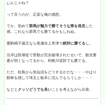
い
んじゃね？
って言うのが、正直な俺の感想。
てか、初めて
群馬が魅力で勝てそうな県を発見
した
感。これなら群馬でも勝てるかもしれぬ。
栗駒鳴子蔵王なら尾瀬水上草津で
絶対に勝てる
し。
沿岸は防潮堤で景観が完全破壊されたせいで、観光要
素が弱くなってるから、利根川堤防でも勝てる。
ただ、松島から気仙沼をどうするかだな・・・やはり
館林を残して埼玉と栃木に沈んでもらうしか・・・
などと
クッソどうでも良い
ことを考えながら出発。