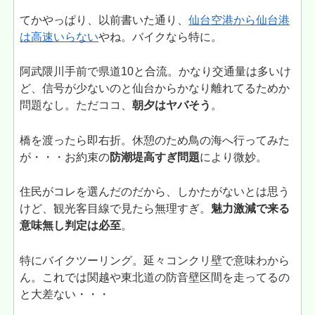
てかやっぱり、以前書いた通り、
仙台空港から仙台港
は高速いらない
やね。バイクなら特に。
阿武隈川手前で県道10と合流。かなり交通量は多いけ
ど、信号が少ないのと仙台からかなり離れてるためか
問題なし。ただココ、
朝夕はヤバそう
。
橋を渡ったら即右折。休憩のため鳥の海へ行ってみた
が・・・お約束の
防潮堤高すぎ問題
により微妙。
住民がコレを選んだのだから、しかたがないとは思う
けど、観光客目線で見たら無理すぎ。
魅力激減で来る
意味無し判定は必至
。
特にバイクツーリング。延々コンクリ壁で意味わから
ん。これでは関越や東北道の防音壁区間を走ってるの
と大差ない・・・