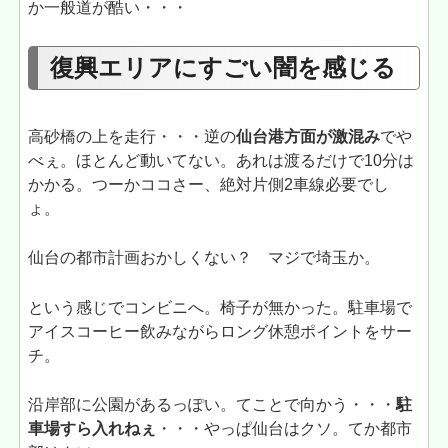
か一般道が酷い・・・
復興エリアにすごい闇を感じる
高砂橋の上を走行・・・逆の
仙台港方面が激混み
でや
べぇ。ほとんど動いてない。あれは渡るだけで10分は
かかる。つーかココさー、絶対片側2車線必要でし
ょ。
仙台の都市計画おかしくない？ マジで埼玉か。
という感じでコンビニへ。椅子が無かった。駐車場で
アイスコーヒー飲みながらロング休憩ポイントをサー
チ。
沿岸部に公園があるっぽい。てことで向かう・・・
駐
車場すら入れねぇ
・・・やっぱ仙台はクソ。てか都市