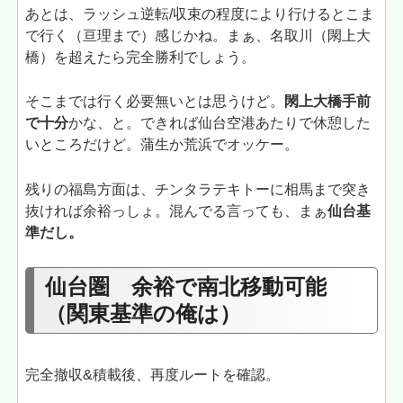
あとは、ラッシュ逆転/収束の程度により行けるとこま
で行く（亘理まで）感じかね。まぁ、名取川（閖上大
橋）を超えたら完全勝利でしょう。
そこまでは行く必要無いとは思うけど。
閖上大橋手前
で十分
かな、と。できれば仙台空港あたりで休憩した
いところだけど。蒲生か荒浜でオッケー。
残りの福島方面は、チンタラテキトーに相馬まで突き
抜ければ余裕っしょ。混んでる言っても、まぁ
仙台基
準だし。
仙台圏 余裕で南北移動可能
（関東基準の俺は）
完全撤収&積載後、再度ルートを確認。