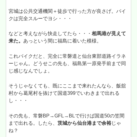
宮城は公共交通機関＋徒歩で行った方が良さげ。バイ
クは完全スルーでヨシ・・・
などと考えながら快走してたら・・・
相馬港が見えて
来た。
あっという間に福島に着いた模様。
これバイクだと、完全に常磐道と仙台東部道路イラネ
ーじゃん。どうせこの先も、福島第一原発手前まで同
じ感じなんでしょ。
そうじゃなくても、既にここまで来れたんなら、飯舘
村から葛尾村を抜けて国道399でいわきまで出れる
し・・・
その先も、常磐BP→GFL→BLで行けば国道50の笠間
まで出れる。したら、
茨城から仙台港まで余裕
じゃ
ね？