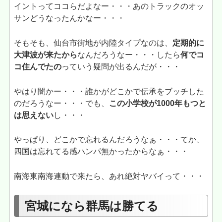
イントってココらだよなー・・・あのトラックのオッ
サンどうなったんかなー・・・
そもそも、仙台市街地が内陸タイプなのは、
定期的に
大津波が来たから
なんだろうなー・・・したら
何でコ
コ住んでたの
っていう疑問が出るんだが・・・
やはり闇かー・・・誰かがどこかで伝承をブッチした
のだろうなー・・・でも、
この小学校が1000年もつと
は思えない
し・・・
やっぱり、どこかで忘れるんだろうなぁ・・・てか、
四国は忘れてる感ハンパ無かったからなぁ・・・
南海東南海連動で来たら、あれ絶対ヤバイって・・・
宮城になら群馬は勝てる