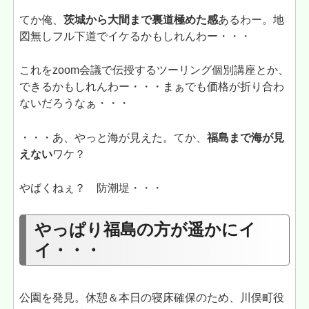
てか俺、
茨城から大間まで裏道極めた感
あるわー。地
図無しフル下道でイケるかもしれんわー・・・
これをzoom会議で伝授するツーリング個別講座とか、
できるかもしれんわー・・・まぁでも価格が折り合わ
ないだろうなぁ・・・
・・・あ、やっと海が見えた。てか、
福島まで海が見
えない
ワケ？
やばくねぇ？ 防潮堤・・・
やっぱり福島の方が遥かにイ
イ・・・
公園を発見。休憩＆本日の寝床確保のため、川俣町役