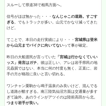
スルーして県道38で相馬方面へ。
信号がほぼ無かった・・・
なんじゃこの道路。すごす
ぎる
。でもトラックが多い。山元でかなり減ってきた
けど。
てことで、本日の走行実績により・・・
宮城県は登米
から山元までバイクに向いてない
って事が確定。
昨日の大船渡民が言っていた
「宮城は行かなくていい
ッス」発言はガチ
。彼は正しい、アレは岩手県民の地
元贔屓ではない、本当に何の忖度も無く、正直に、岩
手の方が格段に良いと言い切れる。
ワンチャン栗駒から鳴子温泉のみ良いけど、混んでる
し道路が酷すぎる。南三陸気仙沼方面は交通量が多す
ぎて論外。あのラインがアツイのは陸前高田から北。
つまり岩手が良い。