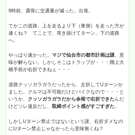
9時前、露骨に交通量が減った。出発。
てかこの道路、上を走るより下（東側）を走った方が
速くね？ てことで、突き抜けてターン。下の道路
へ。
やっぱり速かった。
マジで仙台市の都市計画は謎
。意
味が解らない。しかしそこはトラップが・・・閖上大
橋手前が右折できねぇ・・・
道路クッソガラガラだったから、左折してUターンか
ました。クルマは不可能だけどバイクなので・・・と
いうか、
クッソガラガラだから余裕で右折できた
んだ
けどソレ違反だし、
取締ポイント感がすごすぎた
。
しかしUターン禁止ではないという謎、右折ダメなの
にUターン禁止じゃなかったら意味無くね？