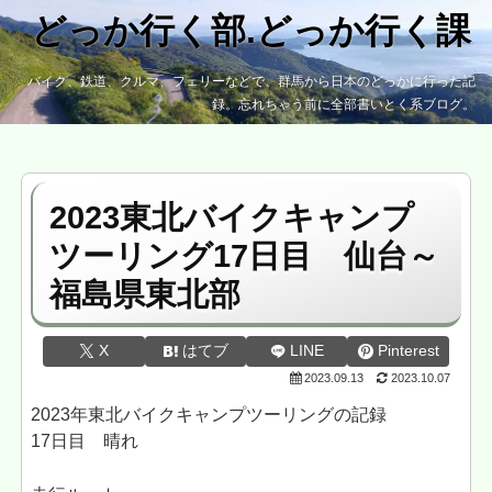
どっか行く部.どっか行く課
バイク、鉄道、クルマ、フェリーなどで、群馬から日本のどっかに行った記
録。忘れちゃう前に全部書いとく系ブログ。
2023東北バイクキャンプ
ツーリング17日目 仙台～
福島県東北部
X
はてブ
LINE
Pinterest
2023.09.13
2023.10.07
2023年東北バイクキャンプツーリングの記録
17日目 晴れ