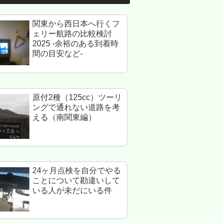
関東から西日本へ行くフ
ェリー航路の比較検討
2025 -余裕のある到着時
間の目安など-
原付2種（125cc）ツーリ
ングで通れない道路を考
える（南関東編）
24ヶ月点検を自分でやる
ことについて勘違いして
いる人が未だにいる件