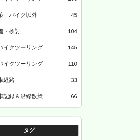
策 バイク以外
45
備・検討
104
バイクツーリング
145
バイクツーリング
110
車経路
33
車記録＆沿線散策
66
タグ