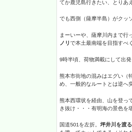
てか鹿児島行きたい、とりあ
でも西側（薩摩半島）がクッ
まーいーや、薩摩川内まで行
ノリ
で本土最南端を目指すべ
9時半頃、荷物満載にして出発
熊本市街地の混みはエグい（特
め、一般的なルートとは逆へ
熊本西環状を経由、山を登っ
き抜け・・・有明海の景色を
国道501を左折。
坪井川を渡る