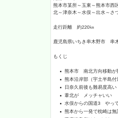
熊本市某所～玉東～熊本市西
北～津奈木～水俣～出水～さ
走行距離 約220㎞
鹿児島県いちき串木野市 串
もくじ
熊本市 南北方向移動が
熊本沿岸部（宇土半島付
日奈久前後も難易度高い
葦北が メッチャいい
水俣からの国道3 やっ
熊本から一発で枕崎は無