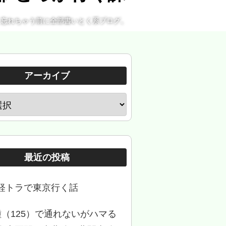
。忘れちゃう前に全部書いとく系ブログ。
アーカイブ
最近の投稿
軽トラで東京行く話
種（125）で通れないがハマる