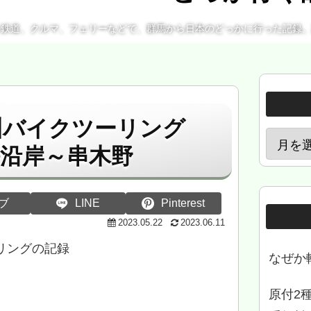
、鉄道、クルマ、フェリーなどで、群馬から日本のどっかに行った記録
九州バイクツーリング
海沿岸～串木野
ブ
LINE
Pinterest
2023.05.22
2023.06.11
ーリングの記録
なぜか
原付2