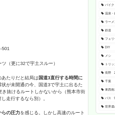
バイク
温泉・
ラーメ
鉄道
フェリ
DIY
501
メシ
ーツ（更に32で宇土スルー）
トリッ
長野
のあたりだと結局は
国道3直行する時間に
千葉
環状が未開通の今、国道3で宇土に出るた
東西南
突き抜けるルートしかないから（熊本市街
察し走行するなら別）。
バス
世界遺
からの圧力
を感じる。しかし高速のルート