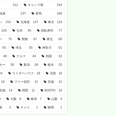
511
キャンプ場
244
銭湯
237
群馬
180
ン
153
北海道
147
東京
118
105
九州
95
回転寿司
77
ー
70
買物
67
東北
65
55
埼玉
55
神奈川
51
49
クルマ
43
四国
33
カー
28
新潟
28
栃木
25
24
ライダーハウス
18
北陸
16
16
フリー切符
15
茨城
15
北端
14
関西
11
BOOTH
10
9
大阪
8
岐阜
7
山梨
4
産
3
チャリ
1
静岡
1