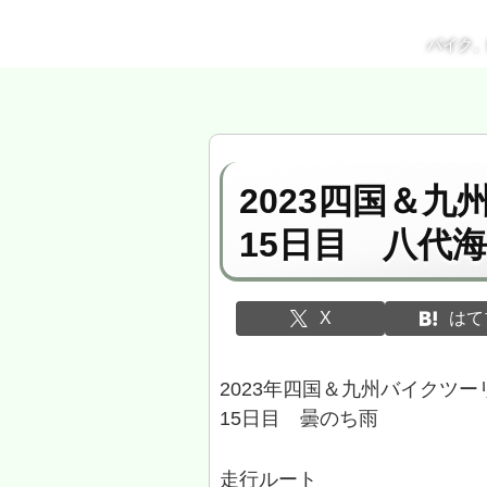
バイク
2023四国＆
15日目 八代
X
はて
2023年四国＆九州バイクツ
15日目 曇のち雨
走行ルート