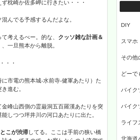
えず枕崎か佐多岬に行きたい・・・
ソ混んでる予感するんだよな。
DIY
って考えるべー。的な、
クッソ雑な計画＆
スマホ
く、一旦熊本から離脱。
その他
・・・
どーで
に市電の熊本城-水前寺-健軍あたり）た
突き進む。
バイク
バイク
て金峰山西側の霊巌洞五百羅漢あたりを突
堪能しつつ坪井川の河口あたりに出た。
ライフ
とこが渋滞
してる。ここは手前の狭い橋
北海道