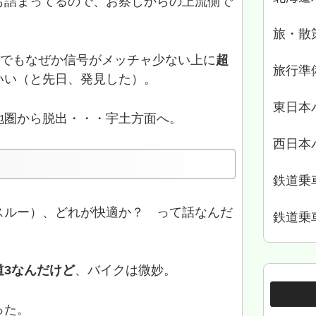
も詰まってるので、お察しからの上流側で
。
旅・散
。でもなぜか信号がメッチャ少ない上に
超
旅行準
いい（と先日、発見した）。
東日本
地圏から脱出・・・宇土方面へ。
西日本
鉄道乗
スルー）、どれが快適か？ って話なんだ
鉄道乗
3なんだけど
、バイクは微妙。
った。