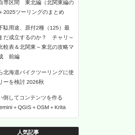
自専区間 東北編（北関東編の
＋2025ツーリングのまとめ
下駄用途、原付2種（125）最
まだ成立するのか？ チャリ～
比較表＆北関東～東北の攻略マ
成 前編
ら北海道バイクツーリングに使
ーを検討 2026秋
使い倒してコンテンツを作る
Gemini＋QGIS＋OSM＋Krita
人気記事