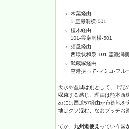
木葉経由
1-霊巌洞横-501
植木経由
101-霊巌洞横-501
須屋経由
西環状和泉-101-霊巌洞横-
武蔵塚経由
空港振って-マミコ-フル
天水や益城は別として、上記
収束
する感じ。理由は熊本西
めには国道57経由か市街地を
地はクソ混む、なおブッチお
てか、
九州道使え
っていう
国