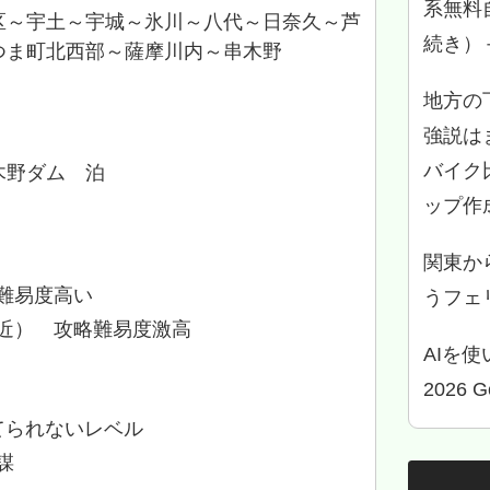
系無料
区～宇土～宇城～氷川～八代～日奈久～芦
続き）
つま町北西部～薩摩川内～串木野
地方の
強説は
バイク
木野ダム 泊
ップ作
関東か
難易度高い
うフェリ
近） 攻略難易度激高
AIを
2026 
てられないレベル
謀