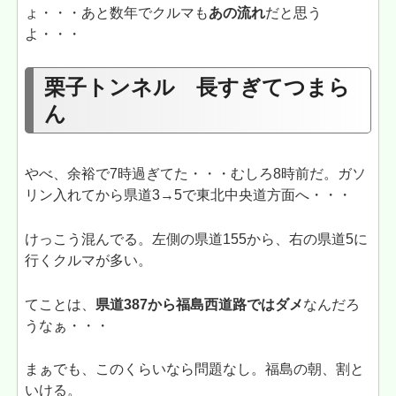
ょ・・・あと数年でクルマも
あの流れ
だと思う
よ・・・
栗子トンネル 長すぎてつまら
ん
やべ、余裕で7時過ぎてた・・・むしろ8時前だ。ガソ
リン入れてから県道3→5で東北中央道方面へ・・・
けっこう混んでる。左側の県道155から、右の県道5に
行くクルマが多い。
てことは、
県道387から福島西道路ではダメ
なんだろ
うなぁ・・・
まぁでも、このくらいなら問題なし。福島の朝、割と
いける。