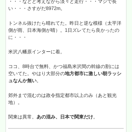
・・・などと考えながら淡々と走行・・・マジで長
い・・・さすがだ8972m。
トンネル抜けたら晴れてた。昨日と逆な模様（太平洋
側が雨、日本海側が晴）。1日ズレてたら良かったの
に・・・
米沢八幡原インターに着。
ココ、8時台で無料、かつ福島米沢間の幹線の割には
空いてた。やはり大部分の
地方都市に激しい朝ラッシ
ュなんか無い
。
郊外まで混むのは政令指定都市以上のみ（あと観光
地）。
関東は異常。
あの混み、日本で関東だけ
。