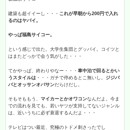
建築も超イイーし・・・
これが早朝から200円で入れ
るのはヤバイ。
やっぱ福島サイコー。
という感じで出た。大学生集団とグッバイ。コイツと
はまたどっかで会う気がした・・・
てかやっぱ、終わりやなー・・・
車中泊で回るとかい
うスタイルは
・・・ガチで停めるとこ無いし。
ジジバ
バとオッサンオバサン
だらけだし。
そもそももう、
マイカーとかオワコン
なんだよ。今ま
での流れを見ても、若いヤツが支持してないジャンル
は、近いうちに必ず衰退するんだよ・・・
テレビはつい最近、究極のトドメ刺さったでし