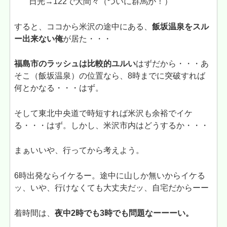
日光→122で大間々（ついに群馬が！）
すると、ココから米沢の途中にある、
飯坂温泉をスル
ー出来ない俺
が居た・・・
福島市のラッシュは比較的ユルい
はずだから・・・あ
そこ（飯坂温泉）の位置なら、8時までに突破すれば
何とかなる・・・はず。
そして東北中央道で時短すれば米沢も余裕でイケ
る・・・はず。しかし、米沢市内はどうするか・・・
まぁいいや、行ってから考えよう。
6時出発ならイケるー。途中に山しか無いからイケる
ッ、いや、行けなくても大丈夫だッ、自宅だからーー
着時間は、
夜中2時でも3時でも問題なーーーい。