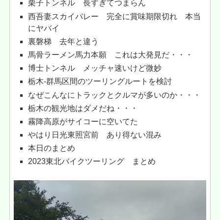
栗子トンネル 長すぎてつまらん
西吾妻スカイバレー 完全に賞味期限切れ 本当
にヤバイ
裏磐梯 去年と違う
馬骨ラーメン馬力本願 これは大発見だ・・・
博士トンネル メッチャ速いけど微妙
栃木-群馬区間のツーリングルートを検討
なぜこんなにトラックとクルマが多いのか・・・
栃木の観光地はダメだね・・・
霧降高原がサイコーに空いてた
やはり日光東照宮前 あり得ない混み
本日のまとめ
2023東北バイクツーリング まとめ