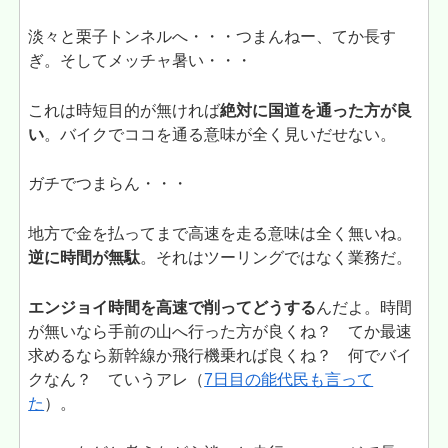
淡々と栗子トンネルへ・・・つまんねー、てか長す
ぎ。そしてメッチャ暑い・・・
これは時短目的が無ければ
絶対に国道を通った方が良
い
。バイクでココを通る意味が全く見いだせない。
ガチでつまらん・・・
地方で金を払ってまで高速を走る意味は全く無いね。
逆に時間が無駄
。それはツーリングではなく業務だ。
エンジョイ時間を高速で削ってどうする
んだよ。時間
が無いなら手前の山へ行った方が良くね？ てか最速
求めるなら新幹線か飛行機乗れば良くね？ 何でバイ
クなん？ ていうアレ（
7日目の能代民も言って
た
）。