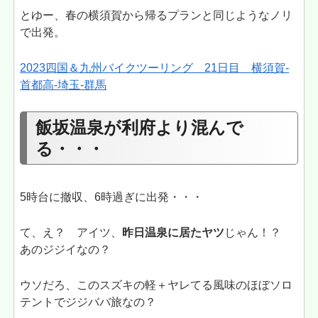
とゆー、春の横須賀から帰るプランと同じようなノリ
で出発。
2023四国＆九州バイクツーリング 21日目 横須賀-
首都高-埼玉-群馬
飯坂温泉が利府より混んで
る・・・
5時台に撤収、6時過ぎに出発・・・
て、え？ アイツ、
昨日温泉に居たヤツ
じゃん！？
あのジジイなの？
ウソだろ、このスズキの軽＋ヤレてる風味のほぼソロ
テントでジジババ旅なの？