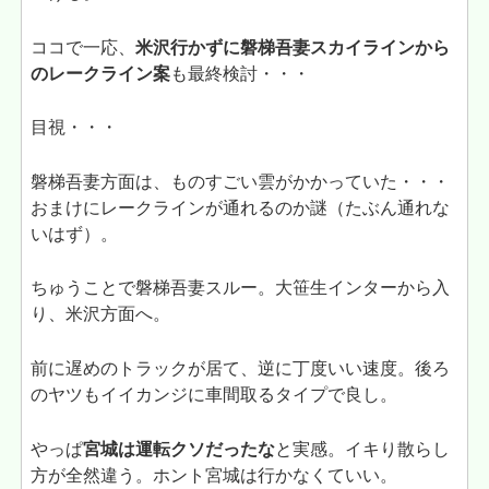
ココで一応、
米沢行かずに磐梯吾妻スカイラインから
のレークライン案
も最終検討・・・
目視・・・
磐梯吾妻方面は、ものすごい雲がかかっていた・・・
おまけにレークラインが通れるのか謎（たぶん通れな
いはず）。
ちゅうことで磐梯吾妻スルー。大笹生インターから入
り、米沢方面へ。
前に遅めのトラックが居て、逆に丁度いい速度。後ろ
のヤツもイイカンジに車間取るタイプで良し。
やっぱ
宮城は運転クソだったな
と実感。イキり散らし
方が全然違う。ホント宮城は行かなくていい。