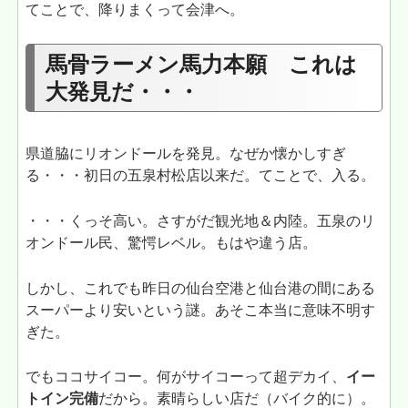
てことで、降りまくって会津へ。
馬骨ラーメン馬力本願 これは
大発見だ・・・
県道脇にリオンドールを発見。なぜか懐かしすぎ
る・・・初日の五泉村松店以来だ。てことで、入る。
・・・くっそ高い。さすがだ観光地＆内陸。五泉のリ
オンドール民、驚愕レベル。もはや違う店。
しかし、これでも昨日の仙台空港と仙台港の間にある
スーパーより安いという謎。あそこ本当に意味不明す
ぎた。
でもココサイコー。何がサイコーって超デカイ、
イー
トイン完備
だから。素晴らしい店だ（バイク的に）。