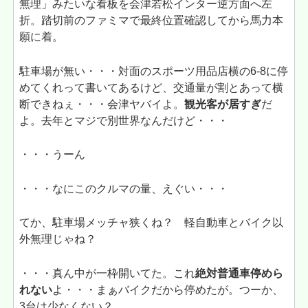
無理」みたいな看板を会津若松インター逆方面へ左
折。踏切前のファミマで最終位置確認してから馬力本
願に着。
駐車場が無い・・・対面のスポーツ用品店横の6-8に停
めてくれって書いてあるけど、交通量が割とあって横
断できねぇ・・・会津ヤバイよ。
観光客が居すぎ
だ
よ。去年とマジで別世界なんだけど・・・
・・・うーん
・・・なにこのクルマの量、えぐい・・・
てか、駐車場メッチャ狭くね？ 軽自動車とバイク以
外無理じゃね？
・・・真ん中が一枠開いてた。これ
絶対普通車停めら
れない
よ・・・まぁバイクだから停めたが。つーか、
3台は少なくない？