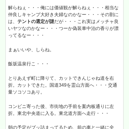
解らねぇ・・・俺には価値観が解らねぇ・・・相当な
仲良しキャンプ大好き夫婦なのかなー・・・その割に
は、
テントの選定が謎
だが・・・これ実はメッチャ良
いヤツなのかなー・・・つーか偽装車中泊の香りが漂
ってるなー・・・
まぁいいや、しらね。
飯坂温泉行こ・・・
とりあえず町に降りて、カットできんじゃね道を右
折。カットできた。国道349を霊山方面へ・・・交通
量ソコソコあり。
コンビニ寄った後、市街地の手前を案内板通りに左
折。東北中央道に入る。東北道方面へ走行・・・
朝の予定がブッ詰まってるため、前の車と一緒に全