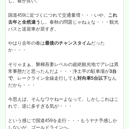
し。春が良い。
国道459に近づくにつれて交通量増・・・いや、
これ
去年と全然違う
し。春秋の問題じゃねぇな・・・観光
バスと送迎車が居すぎ。
やはり去年の春は
最後のチャンスタイム
だった
か・・・
そりゃまぁ、磐梯吾妻レベルの超絶観光地でアレは異
常事態だと思ったんだよ・・・浄土平の駐車場が
3台
で
、レークライン全線走行しても
対向車5台以下
なん
だから・・・
今思えば、そんなワケねーよなって。しかしこれはこ
れで、逆に多すぎる気が・・・
という感じで国道459を走行・・・もうヤナ予感しか
しないが、ゴールドラインへ。