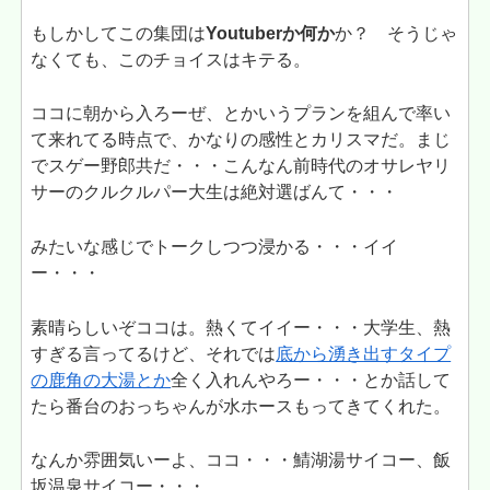
もしかしてこの集団は
Youtuberか何か
か？ そうじゃ
なくても、このチョイスはキテる。
ココに朝から入ろーぜ、とかいうプランを組んで率い
て来れてる時点で、かなりの感性とカリスマだ。まじ
でスゲー野郎共だ・・・こんなん前時代のオサレヤリ
サーのクルクルパー大生は絶対選ばんて・・・
みたいな感じでトークしつつ浸かる・・・イイ
ー・・・
素晴らしいぞココは。熱くてイイー・・・大学生、熱
すぎる言ってるけど、それでは
底から湧き出すタイプ
の鹿角の大湯とか
全く入れんやろー・・・とか話して
たら番台のおっちゃんが水ホースもってきてくれた。
なんか雰囲気いーよ、ココ・・・鯖湖湯サイコー、飯
坂温泉サイコー・・・