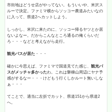
市街地はどうせ店がやってない。もういいや、米沢ス
ルーで決定。ファミマ横からソッコー農道みたいなの
に入って、県道2へカットしよう。
しっかし、米沢に来たのに、ソッコー帰るヤツとか居
ないよなー。だからこんなところ通るの俺くらいだ
ろ・・・などと考えながら走行。
観光バスが居た
・・・
確かに今思えば、ファミマで国道見てた感じ、
観光バ
スがメッチャ多かった
わ。これは磐梯山周辺にヤナ予
感がするなー・・・けどもう行くしかルート無いしな
ぁ・・・
てことで、適当に左折でカット、県道151から県道2
へ。