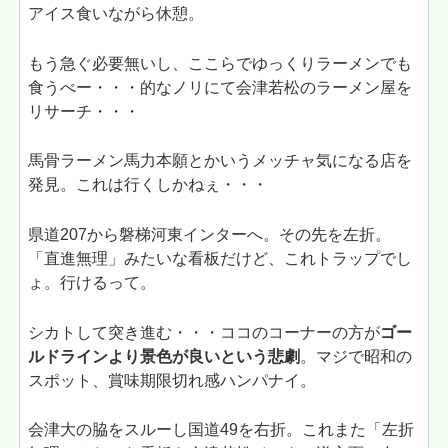
アイス食いながら休憩。
もう急ぐ必要無いし、ここらでゆっくりラーメンでも
食うべー・・・的なノリにて会津若松のラーメン屋を
リサーチ・・・
馬骨ラーメン馬力本願とかいうメッチャ気になる店を
発見。これは行くしかねぇ・・・
県道207から磐梯河東インターへ。その先を左折。
「直進無理」みたいな看板だけど、これトラップでし
ょ。行けるって。
シカトして突き進む・・・ココのコーナーの方が
ゴー
ルドラインより景色が良いという悲劇
。マジで昭和の
スポット、賞味期限切れ感ハンパナイ。
会津大の脇をスルーし国道49を右折。これまた「左折