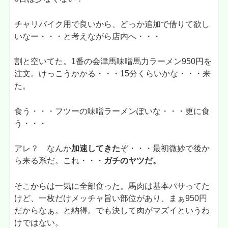
チャリバイク用で良いから、どっか追加で借りて欲し
いなー・・・と考えながら店内へ・・・
割と空いてた。1番の会津馬味噌馬力ラーメン950円を
注文。けっこうかかる・・・15分くらいかな・・・来
た。
食う・・・フツーの味噌ラーメンぽいな・・・更に食
う・・・
アレ？ なんか
加速してきた
ぞ・・・最初微妙で後か
ら来る系だ。これ・・・
ガチのヤツだ。
そこからは一気に全部食った。馬肉は基本パサってた
けど、一枚だけメッチャ旨い部位があり、まぁ950円
だからなぁ。と納得。でも決して肉がマズイというわ
けではない。