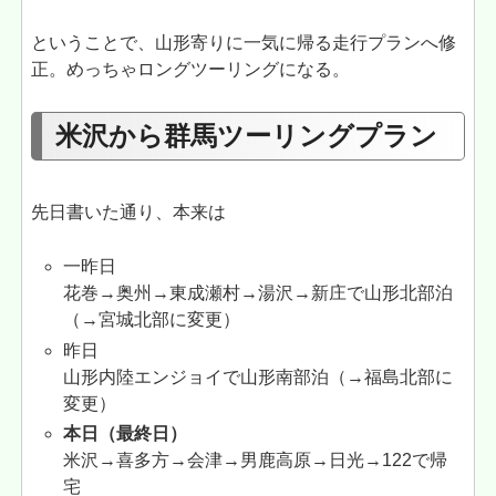
ということで、山形寄りに一気に帰る走行プランへ修
正。めっちゃロングツーリングになる。
米沢から群馬ツーリングプラン
先日書いた通り、本来は
一昨日
花巻→奥州→東成瀬村→湯沢→新庄で山形北部泊
（→宮城北部に変更）
昨日
山形内陸エンジョイで山形南部泊（→福島北部に
変更）
本日（最終日）
米沢→喜多方→会津→男鹿高原→日光→122で帰
宅