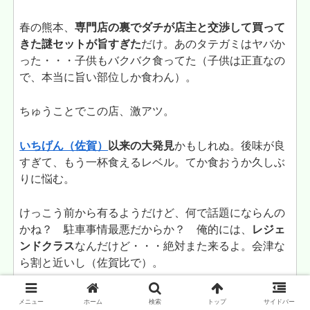
春の熊本、
専門店の裏でダチが店主と交渉して買って
きた謎セットが旨すぎた
だけ。あのタテガミはヤバか
った・・・子供もバクバク食ってた（子供は正直なの
で、本当に旨い部位しか食わん）。
ちゅうことでこの店、激アツ。
いちげん（佐賀）
以来の大発見
かもしれぬ。後味が良
すぎて、もう一杯食えるレベル。てか食おうか久しぶ
りに悩む。
けっこう前から有るようだけど、何で話題にならんの
かね？ 駐車事情最悪だからか？ 俺的には、
レジェ
ンドクラス
なんだけど・・・絶対また来るよ。会津な
ら割と近いし（佐賀比で）。
ただ、何で味噌になったのかが謎。塩で良いんじゃね
メニュー
ホーム
検索
トップ
サイドバー