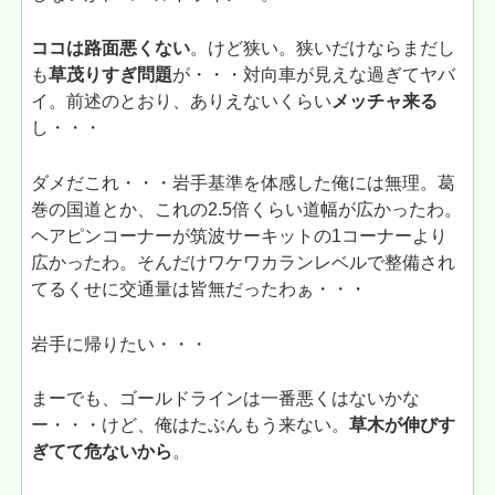
ココは路面悪くない
。けど狭い。狭いだけならまだし
も
草茂りすぎ問題
が・・・対向車が見えな過ぎてヤバ
イ。前述のとおり、ありえないくらい
メッチャ来る
し・・・
ダメだこれ・・・岩手基準を体感した俺には無理。葛
巻の国道とか、これの2.5倍くらい道幅が広かったわ。
ヘアピンコーナーが筑波サーキットの1コーナーより
広かったわ。そんだけワケワカランレベルで整備され
てるくせに交通量は皆無だったわぁ・・・
岩手に帰りたい・・・
まーでも、ゴールドラインは一番悪くはないかな
ー・・・けど、俺はたぶんもう来ない。
草木が伸びす
ぎてて危ないから
。