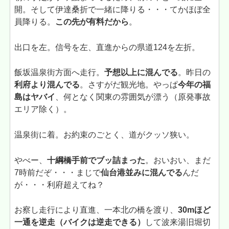
開。そして伊達桑折で一緒に降りる・・・てかほぼ全
員降りる。
この先が有料だから
。
出口を左。信号を左、直進からの県道124を左折。
飯坂温泉街方面へ走行。
予想以上に混んでる
。昨日の
利府より混んでる
。さすがだ観光地。やっぱ
今年の福
島はヤバイ
、何となく関東の雰囲気が漂う（原発事故
エリア除く）。
温泉街に着。お約束のごとく、道がクッソ狭い。
やべー、
十綱橋手前でブッ詰まった
。おいおい、まだ
7時前だぞ・・・まじで
仙台港並みに混んでる
んだ
が・・・利府超えてね？
お察し走行により直進、一本北の橋を渡り、
30mほど
一通を逆走（バイクは逆走できる）
して波来湯旧堀切