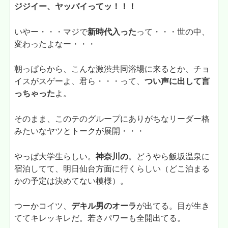
ジジイー、ヤッバイってッ！！！
いやー・・・マジで
新時代入った
って・・・世の中、
変わったよなー・・・
朝っぱらから、こんな激渋共同浴場に来るとか、チョ
イスがスゲーよ、君ら・・・って、
つい声に出して言
っちゃった
よ。
そのまま、このテのグループにありがちなリーダー格
みたいなヤツとトークが展開・・・
やっぱ大学生らしい。
神奈川の
。どうやら飯坂温泉に
宿泊してて、明日仙台方面に行くらしい（どこ泊まる
かの予定は決めてない模様）。
つーかコイツ、
デキル男のオーラ
が出てる。目が生き
ててキレッキレだ。若さパワーも全開出てる。