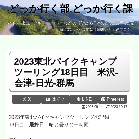
どっか行く部.どっか行く課
バイク、鉄道、クルマ、フェリーなどで、群馬から日本のどっかに行った記
録。忘れちゃう前に全部書いとく系ブログ。
2023東北バイクキャンプ
ツーリング18日目 米沢-
会津-日光-群馬
X
はてブ
LINE
Pinterest
2023.09.14
2023.10.17
2023年東北バイクキャンプツーリングの記録
18日目
最終日
晴と曇りと一時雨