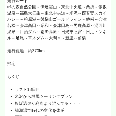
走行ルート
峠の森自然公園～伊達霊山～東北中央道～桑折～飯坂
温泉～福島大笹生～東北中央道～米沢～西吾妻スカイ
バレー～桧原湖～磐梯山ゴールドライン～磐梯～会津
若松～会津高田～昭和～会津田島～男鹿高原～湯西川
温泉～川治ダム～霧降高原～日光東照宮～日足トンネ
ル～足尾～草木ダム～大間々～新里～前橋
走行距離 約370km
帰宅
もくじ
ラスト18日目
米沢から群馬ツーリングプラン
飯坂温泉が利府より混んでる・・・
鯖湖湯で時代の変化を体感