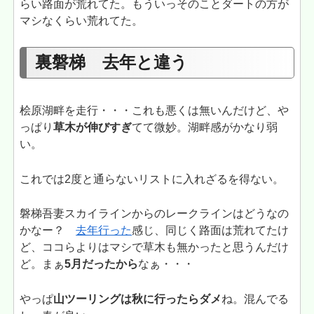
らい路面が荒れてた。もういっそのことダートの方が
マシなくらい荒れてた。
裏磐梯 去年と違う
桧原湖畔を走行・・・これも悪くは無いんだけど、や
っぱり
草木が伸びすぎ
てて微妙。湖畔感がかなり弱
い。
これでは2度と通らないリストに入れざるを得ない。
磐梯吾妻スカイラインからのレークラインはどうなの
かなー？
去年行った
感じ、同じく路面は荒れてたけ
ど、ココらよりはマシで草木も無かったと思うんだけ
ど。まぁ
5月だったから
なぁ・・・
やっぱ
山ツーリングは秋に行ったらダメ
ね。混んでる