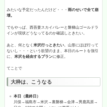
みたいな予定だったんだけど・・・
雨のせいで全て崩
壊。
でもやっぱ、西吾妻スカイバレーと磐梯山ゴールドラ
インが現状どうなってるのか確認しときたい。
あと、何となく
米沢行っときたい
。山形にほぼ行って
ないし・・・という欲望のまま、本日のルートを強引
に、
米沢を経由するプラン
に修正。
てことで
大枠は、こうなる
本日（最終日）
川俣→福島市→米沢→裏磐梯→会津→男鹿高原→