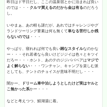
昨日はド平日だし、ここの温泉宿とかに泊まれば良い
のでは・・・
クルマ買えるのだから金は有る
のだろう
し。
いやまぁ、あの軽も謎だが。あれではチャレンジやグ
ランドツーリング要素は何も無くて
単なる苦行しか残
らないのでは
・・・
やっぱり、寝れれば何でも良い
雑なスタイル
なのかな
ー・・・それ若者なら良いけどジジイは色々とキツイ
だろー・・・ホント、あのテのジジババペアは
マジで
よく解らない
・・・ワンチャン、キャンプを楽しむ派
としても、テントのチョイスが意味不明だし・・・
闇かー、
ドリーム車中泊しようとしたけど実はヤルと
こ無かった系
かー・・・
などと考えつつ、鯖湖湯に着。