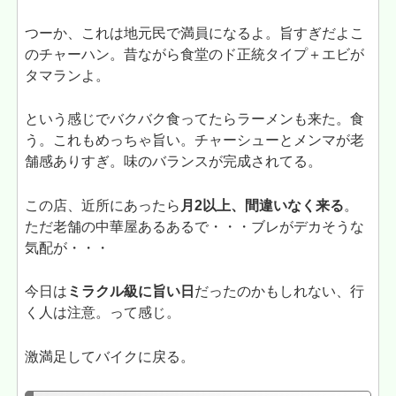
つーか、これは地元民で満員になるよ。旨すぎだよこ
のチャーハン。昔ながら食堂のド正統タイプ＋エビが
タマランよ。
という感じでバクバク食ってたらラーメンも来た。食
う。これもめっちゃ旨い。チャーシューとメンマが老
舗感ありすぎ。味のバランスが完成されてる。
この店、近所にあったら
月2以上、間違いなく来る
。
ただ老舗の中華屋あるあるで・・・ブレがデカそうな
気配が・・・
今日は
ミラクル級に旨い日
だったのかもしれない、行
く人は注意。って感じ。
激満足してバイクに戻る。