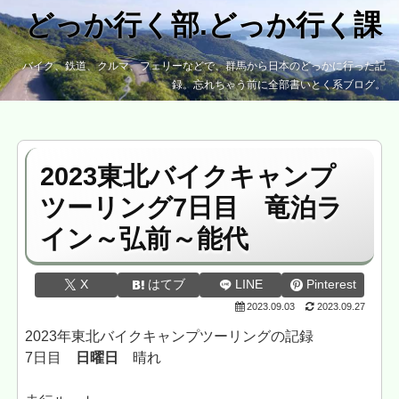
どっか行く部.どっか行く課
バイク、鉄道、クルマ、フェリーなどで、群馬から日本のどっかに行った記
録。忘れちゃう前に全部書いとく系ブログ。
2023東北バイクキャンプ
ツーリング7日目 竜泊ラ
イン～弘前～能代
X
はてブ
LINE
Pinterest
2023.09.03
2023.09.27
2023年東北バイクキャンプツーリングの記録
7日目
日曜日
晴れ