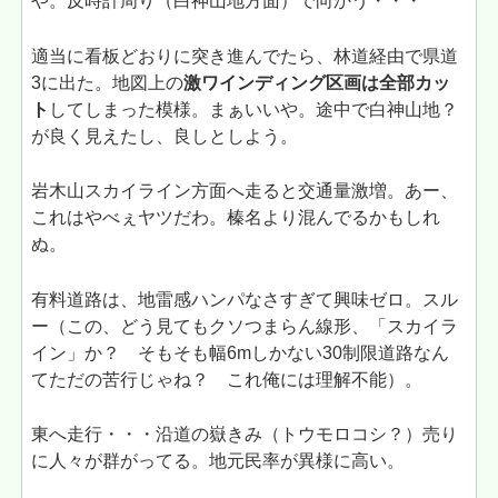
や。反時計周り（白神山地方面）で向かう・・・
適当に看板どおりに突き進んでたら、林道経由で県道
3に出た。地図上の
激ワインディング区画は全部カッ
ト
してしまった模様。まぁいいや。途中で白神山地？
が良く見えたし、良しとしよう。
岩木山スカイライン方面へ走ると交通量激増。あー、
これはやべぇヤツだわ。榛名より混んでるかもしれ
ぬ。
有料道路は、地雷感ハンパなさすぎて興味ゼロ。スル
ー（この、どう見てもクソつまらん線形、「スカイラ
イン」か？ そもそも幅6mしかない30制限道路なん
てただの苦行じゃね？ これ俺には理解不能）。
東へ走行・・・沿道の嶽きみ（トウモロコシ？）売り
に人々が群がってる。地元民率が異様に高い。