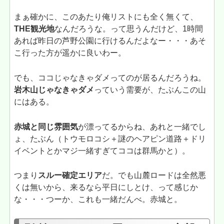
まぁ確かに、このあたり俺リストにも全く無くて、
THE観光地
なんだろうな。って思うんだけど、1時間
あれば昨日の芦野公園に行けるんだよなー・・・あそ
こ行った方が遥かに良いわー。
でも、ココじゃなきゃダメってのが居るんだろうね。
岩木山じゃなきゃダメ
っていう需要が、たぶんこの山
にはある。
赤城と同じ雰囲気
が漂ってるからね、あれと一緒でし
ょ、たぶん（トウモロコシ＋謎のヘアピン道路＋ドリ
イベントとかマジ一緒すぎてココは群馬かと）。
つまり
スルー確定エリア
だ。でも山麓ロードは全然悪
くは無いから、来るなら平日にしとけ、って感じか
な・・・つーか、これも一緒だんべ。赤城と。