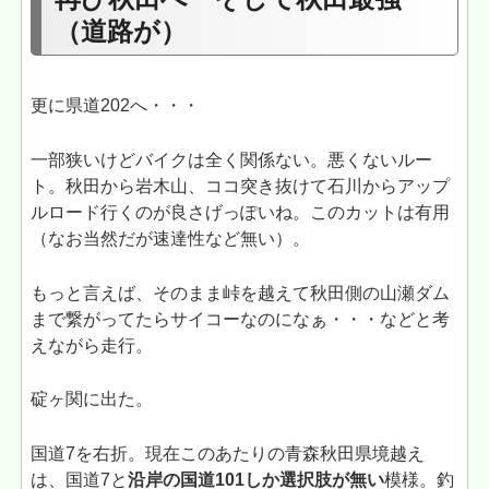
（道路が）
更に県道202へ・・・
一部狭いけどバイクは全く関係ない。悪くないルー
ト。秋田から岩木山、ココ突き抜けて石川からアップ
ルロード行くのが良さげっぽいね。このカットは有用
（なお当然だが速達性など無い）。
もっと言えば、そのまま峠を越えて秋田側の山瀬ダム
まで繋がってたらサイコーなのになぁ・・・などと考
えながら走行。
碇ヶ関に出た。
国道7を右折。現在このあたりの青森秋田県境越え
は、国道7と
沿岸の国道101しか選択肢が無い
模様。釣