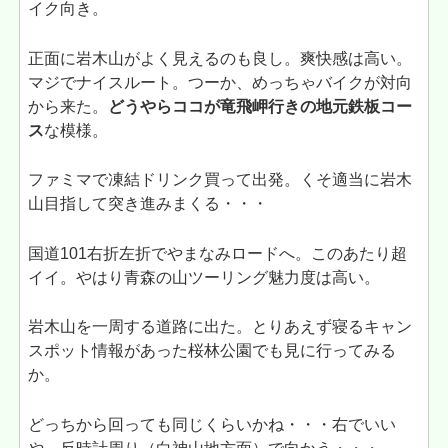
イク向き。
正面に岩木山がよく見えるのも良し。爽快感は高い。
マジでナイスルート。つーか、めっちゃバイクが対向
から来た。
どうやらココが竜飛岬行きの地元鉄板コー
ス
な模様。
ファミマで凍結ドリンク買って出発。くそ適当に岩木
山目指して突き進みまくる・・・
国道101右折左折でやまなみロードへ。このあたり超
イイ。やはり青森の山ツーリング魅力度は高い。
岩木山を一周する道路に出た。とりあえず寝るキャン
スポット情報があった桜林公園でも見に行ってみる
か。
どっちから回っても同じくらいかね・・・右でいい