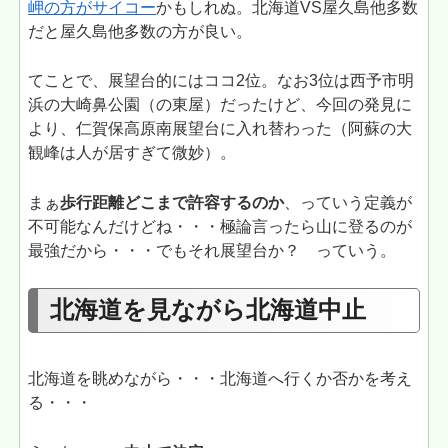
岬の方がサイコー
かもしれぬ。北海道VS屋久島他多数
だと屋久島他多数の方が良い。
てことで、展望台的にはココ2位。なお3位は西予市明
浜の大崎鼻公園（の東屋）だったけど、今回の発見に
より、仁賀保高原南展望台に入れ替わった（阿蘇の大
観峰は人が居すぎて微妙）。
まぁ
歩行距離どこまで許容するのか
、っていう定義が
不可能なんだけどね・・・極論言ったら山に登るのが
最強だから・・・でもそれ展望台か？ っていう。
北海道を見ながら北海道中止
北海道を眺めながら・・・北海道へ行くか否かを考え
る・・・