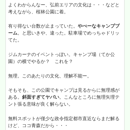
よくわからんなー、弘前エリアの文化は・・・などと
考えながら、桜林公園に着。
有り得ない台数が止まっていた。
やべーなキャンプブ
ーム
。と思いきや、違った。駐車場でめっちゃドリッ
てた。
ジムカーナのイベントっぽい。キャンプ場（てか公
園）の横でやるか？ これを？
無理。このあたりの文化、理解不能ー。
そもそも、この公園でキャンプは見るからに無理感が
ある。
斜面すぎてヤバい
。こんなところに無理矢理テ
ント張る意味が良く解らない。
無料スポットが僅少な政令指定都市直近ならまだ解る
けど、ココ青森だから・・・