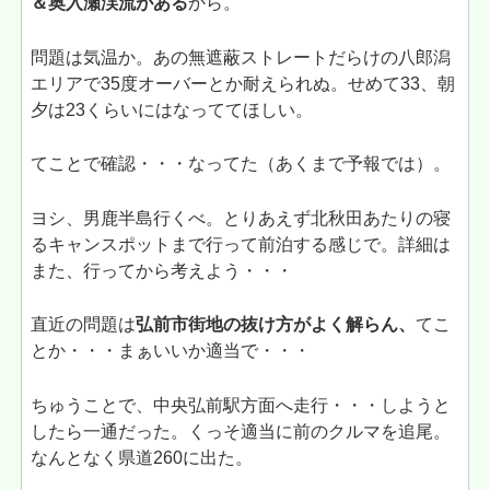
＆奥入瀬渓流がある
から。
問題は気温か。あの無遮蔽ストレートだらけの八郎潟
エリアで35度オーバーとか耐えられぬ。せめて33、朝
夕は23くらいにはなっててほしい。
てことで確認・・・なってた（あくまで予報では）。
ヨシ、男鹿半島行くべ。とりあえず北秋田あたりの寝
るキャンスポットまで行って前泊する感じで。詳細は
また、行ってから考えよう・・・
直近の問題は
弘前市街地の抜け方がよく解らん、
てこ
とか・・・まぁいいか適当で・・・
ちゅうことで、中央弘前駅方面へ走行・・・しようと
したら一通だった。くっそ適当に前のクルマを追尾。
なんとなく県道260に出た。