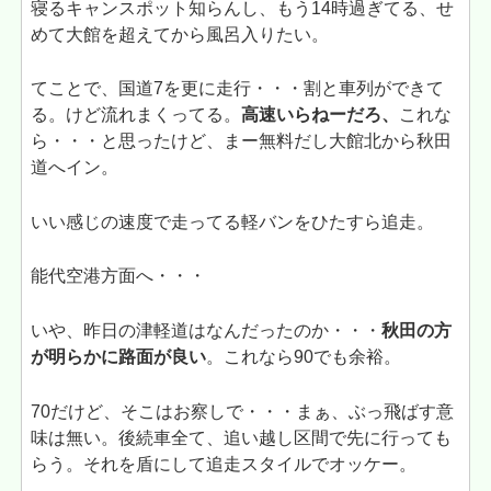
寝るキャンスポット知らんし、もう14時過ぎてる、せ
めて大館を超えてから風呂入りたい。
てことで、国道7を更に走行・・・割と車列ができて
る。けど流れまくってる。
高速いらねーだろ、
これな
ら・・・と思ったけど、まー無料だし大館北から秋田
道へイン。
いい感じの速度で走ってる軽バンをひたすら追走。
能代空港方面へ・・・
いや、昨日の津軽道はなんだったのか・・・
秋田の方
が明らかに路面が良い
。これなら90でも余裕。
70だけど、そこはお察しで・・・まぁ、ぶっ飛ばす意
味は無い。後続車全て、追い越し区間で先に行っても
らう。それを盾にして追走スタイルでオッケー。