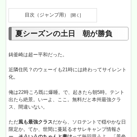
目次（ジャンプ用）
夏シーズンの土日 朝が勝負
鋳釜崎は超ー平和だった。
近隣住民？のウェーイも21時には終わってサイレント
化。
俺は22時ころ既に爆睡。で、起きたら朝5時。テント
出たら絶景。いーよ、ここ。無料だと本州最強クラ
ス、間違いない。
ただ
風も最強クラス
だから、ソロテントで穏やかな日
限定か。てか、世間に蔓延るオサレキャンプ情報さ
ー、
そういうのちゃんと書け
って毎回思うよ。「景色