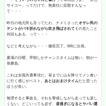
サイコー」ってだけで、無責任に拡散すんなっ
て・・・
昨日の地元民も言ってたわ、ナメくさった
オサレ民の
テントがバキ折れながら吹き飛ばされてく
の見たこと
何回もある、って・・・
などと考えながら・・・撤収完了。6時に出発。
夏場の日曜、早朝しかチャンスタイムは無い。朝が一
発勝負。
これは全国共通事項だ。昼までに山を降りてメシ食い
に行く感じがベスト。
あとはおまけタイム
だと思った
ほうが良い。
無理すると事故る。それを警戒しながら走っても楽し
くない。どこいっても必ず、
昼過ぎになるとヤバい運