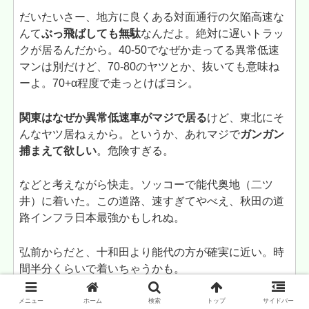
だいたいさー、地方に良くある対面通行の欠陥高速な
んて
ぶっ飛ばしても無駄
なんだよ。絶対に遅いトラッ
クが居るんだから。40-50でなぜか走ってる異常低速
マンは別だけど、70-80のヤツとか、抜いても意味ね
ーよ。70+α程度で走っとけばヨシ。
関東はなぜか異常低速車がマジで居る
けど、東北にそ
んなヤツ居ねぇから。というか、あれマジで
ガンガン
捕まえて欲しい
。危険すぎる。
などと考えながら快走。ソッコーで能代奥地（二ツ
井）に着いた。この道路、速すぎてやべえ、秋田の道
路インフラ日本最強かもしれぬ。
弘前からだと、十和田より能代の方が確実に近い。時
間半分くらいで着いちゃうかも。
メニュー
ホーム
検索
トップ
サイドバー