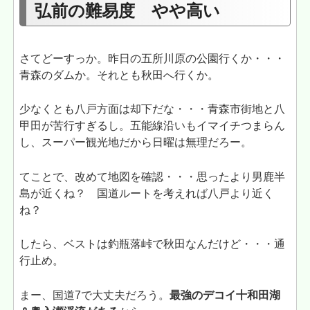
弘前の難易度 やや高い
さてどーすっか。昨日の五所川原の公園行くか・・・
青森のダムか。それとも秋田へ行くか。
少なくとも八戸方面は却下だな・・・青森市街地と八
甲田が苦行すぎるし。五能線沿いもイマイチつまらん
し、スーパー観光地だから日曜は無理だろー。
てことで、改めて地図を確認・・・思ったより男鹿半
島が近くね？ 国道ルートを考えれば八戸より近く
ね？
したら、ベストは釣瓶落峠で秋田なんだけど・・・通
行止め。
まー、国道7で大丈夫だろう。
最強のデコイ十和田湖