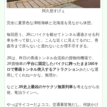
阿久悠すげぇ
完全に夏景色な津軽海峡と北海道を見ながら休憩。
毎回思う。JRにバイクを載せてトンネル通過させる列
車を作って欲しいと。こんな近くに見えてるのに、青
森市まで戻らないと渡れないとか理不尽すぎる。
JRは、昨日の青函トンネル合流前の貨物待機場で、
JR貨物車の
平台に固定したバイクに跨ったまま160キ
ロで青函トンネル突入するアトラクション
みたいな運
用してくれねーかな。無理か。
などと
JR史上最凶のヤケクソ無茶列車
を考えながら出
発。竜泊ラインへ。
やっぱサイコーだよココ。交通量皆無だし。何故かけ