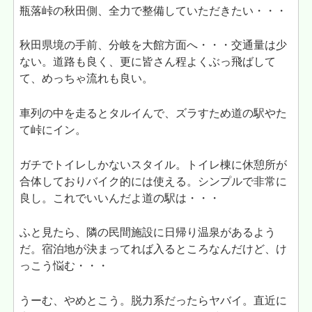
瓶落峠の秋田側、全力で整備していただきたい・・・
秋田県境の手前、分岐を大館方面へ・・・交通量は少
ない。道路も良く、更に皆さん程よくぶっ飛ばして
て、めっちゃ流れも良い。
車列の中を走るとタルイんで、ズラすため道の駅やた
て峠にイン。
ガチでトイレしかないスタイル。トイレ棟に休憩所が
合体しておりバイク的には使える。シンプルで非常に
良し。これでいいんだよ道の駅は・・・
ふと見たら、隣の民間施設に日帰り温泉があるよう
だ。宿泊地が決まってれば入るところなんだけど、け
っこう悩む・・・
うーむ、やめとこう。脱力系だったらヤバイ。直近に