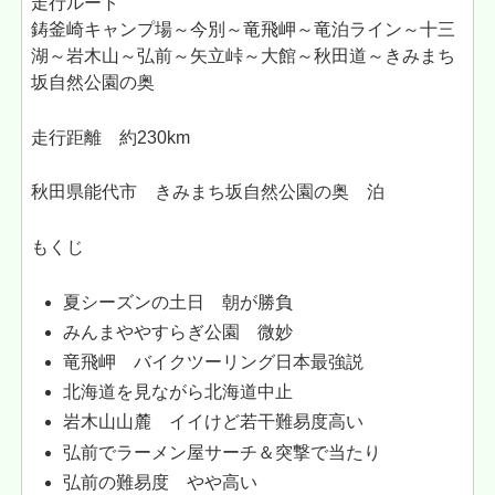
走行ルート
鋳釜崎キャンプ場～今別～竜飛岬～竜泊ライン～十三
湖～岩木山～弘前～矢立峠～大館～秋田道～きみまち
坂自然公園の奥
走行距離 約230km
秋田県能代市 きみまち坂自然公園の奥 泊
もくじ
夏シーズンの土日 朝が勝負
みんまややすらぎ公園 微妙
竜飛岬 バイクツーリング日本最強説
北海道を見ながら北海道中止
岩木山山麓 イイけど若干難易度高い
弘前でラーメン屋サーチ＆突撃で当たり
弘前の難易度 やや高い