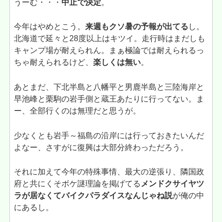
うーむ・・・
中止で決定
。
今年はやめとこう。
来週もクソ暑の予報が出てる
し。
北海道で延々と28度以上はキツイ。走行時はまだしも
キャンプ場が耐えられん。まぁ極論では耐えられるっ
ちゃ耐えられるけど、
楽しくは無い
。
あとまだ、下北半島と八幡平と男鹿半島と三陸海岸と
早池峰と栗駒の岩手側と蔵王あたりに行ってない。ま
ー、全部行くのは無理だと思うが。
少なくとも岩手～福島の沿岸には行っておきたいんだ
よなー、さすがに復興は大部分終わっただろう。
それに加えて今年の特殊事情、最大の逆張り、隣国政
府と共にくそボケ謎理論を掲げてる
メンドクサイヤツ
ラが居なくてバイクパラダイスなんじゃね説
が俺の中
にあるし。