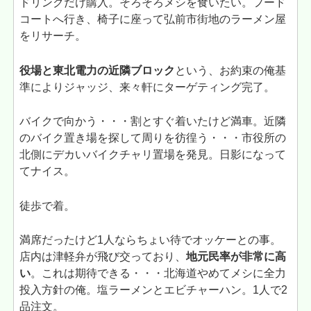
ドリンクだけ購入。そろそろメシを食いたい。フード
コートへ行き、椅子に座って弘前市街地のラーメン屋
をリサーチ。
役場と東北電力の近隣ブロック
という、お約束の俺基
準によりジャッジ、来々軒にターゲティング完了。
バイクで向かう・・・割とすぐ着いたけど満車。近隣
のバイク置き場を探して周りを彷徨う・・・市役所の
北側にデカいバイクチャリ置場を発見。日影になって
てナイス。
徒歩で着。
満席だったけど1人ならちょい待でオッケーとの事。
店内は津軽弁が飛び交っており、
地元民率が非常に高
い
。これは期待できる・・・北海道やめてメシに全力
投入方針の俺。塩ラーメンとエビチャーハン。1人で2
品注文。