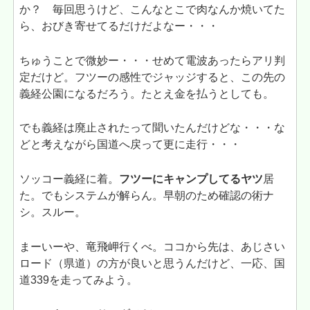
か？ 毎回思うけど、こんなとこで肉なんか焼いてた
ら、おびき寄せてるだけだよなー・・・
ちゅうことで微妙ー・・・せめて電波あったらアリ判
定だけど。フツーの感性でジャッジすると、この先の
義経公園になるだろう。たとえ金を払うとしても。
でも義経は廃止されたって聞いたんだけどな・・・な
どと考えながら国道へ戻って更に走行・・・
ソッコー義経に着。
フツーにキャンプしてるヤツ
居
た。でもシステムが解らん。早朝のため確認の術ナ
シ。スルー。
まーいーや、竜飛岬行くべ。ココから先は、あじさい
ロード（県道）の方が良いと思うんだけど、一応、国
道339を走ってみよう。