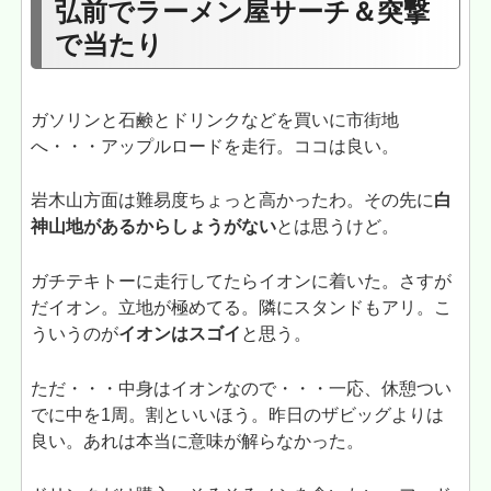
弘前でラーメン屋サーチ＆突撃
で当たり
ガソリンと石鹸とドリンクなどを買いに市街地
へ・・・アップルロードを走行。ココは良い。
岩木山方面は難易度ちょっと高かったわ。その先に
白
神山地があるからしょうがない
とは思うけど。
ガチテキトーに走行してたらイオンに着いた。さすが
だイオン。立地が極めてる。隣にスタンドもアリ。こ
ういうのが
イオンはスゴイ
と思う。
ただ・・・中身はイオンなので・・・一応、休憩つい
でに中を1周。割といいほう。昨日のザビッグよりは
良い。あれは本当に意味が解らなかった。