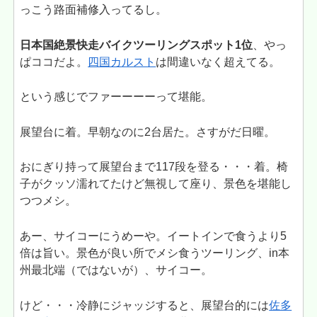
っこう路面補修入ってるし。
日本国絶景快走バイクツーリングスポット1位
、やっ
ぱココだよ。
四国カルスト
は間違いなく超えてる。
という感じでファーーーーって堪能。
展望台に着。早朝なのに2台居た。さすがだ日曜。
おにぎり持って展望台まで117段を登る・・・着。椅
子がクッソ濡れてたけど無視して座り、景色を堪能し
つつメシ。
あー、サイコーにうめーや。イートインで食うより5
倍は旨い。景色が良い所でメシ食うツーリング、in本
州最北端（ではないが）、サイコー。
けど・・・冷静にジャッジすると、展望台的には
佐多