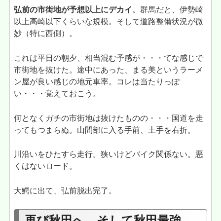
弘前の市街地が予想以上にデカイ
。群馬だと、伊勢崎
以上高崎以下くらいな規模。そして道路整備状況が微
妙（特に西側）。
これは平日の朝夕、相当混む予感が・・・てな感じで
市街地を抜けた。途中にあった、まる美というラーメ
ン屋が良い感じの地元車率。コレは当たりっぽ
い・・・覚えておこう。
何となくガチの市街地は抜けたものの・・・国道を走
ってもつまらぬ。山間部に入る手前、土手を右折。
川沿いをひたすら走行。狭いけどバイク関係ない。悪
くはないロード。
大鰐に出て、弘前脱出完了。
再び秋田へ そして秋田最強