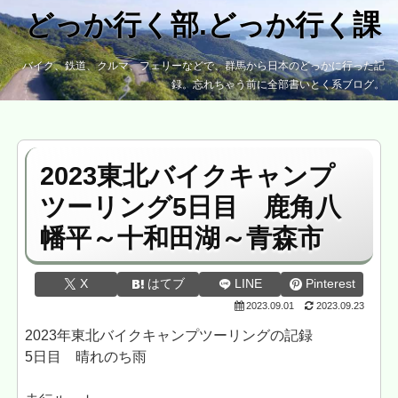
どっか行く部.どっか行く課
バイク、鉄道、クルマ、フェリーなどで、群馬から日本のどっかに行った記
録。忘れちゃう前に全部書いとく系ブログ。
2023東北バイクキャンプ
ツーリング5日目 鹿角八
幡平～十和田湖～青森市
X
はてブ
LINE
Pinterest
2023.09.01
2023.09.23
2023年東北バイクキャンプツーリングの記録
5日目 晴れのち雨