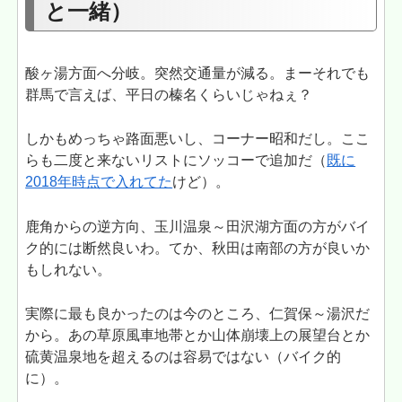
と一緒）
酸ヶ湯方面へ分岐。突然交通量が減る。まーそれでも
群馬で言えば、平日の榛名くらいじゃねぇ？
しかもめっちゃ路面悪いし、コーナー昭和だし。ここ
らも二度と来ないリストにソッコーで追加だ（
既に
2018年時点で入れてた
けど）。
鹿角からの逆方向、玉川温泉～田沢湖方面の方がバイ
ク的には断然良いわ。てか、秋田は南部の方が良いか
もしれない。
実際に最も良かったのは今のところ、仁賀保～湯沢だ
から。あの草原風車地帯とか山体崩壊上の展望台とか
硫黄温泉地を超えるのは容易ではない（バイク的
に）。