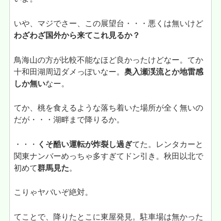
いや、マジでさー、この展望台・・・悪くは無いけど
わざわざ国外から来てこれ見るか？
鳥海山の方が比較不能なほど良かったけどなー。てか
十和田湖周辺ダメっぽいなー。
奥入瀬渓流とか地雷感
しか無い
なー。
てか、桃を食えるような落ち着いた場所が全く無いの
だが・・・湖畔まで降りるか。
・・・
くそ酷い運転が炸裂し過ぎ
てた。レンタカーと
関東ナンバーめっちゃ多すぎてドン引き。秋田以北で
初めて
群馬見た
。
こりゃヤバいぞ絶対。
てことで、降りたとこに東屋発見。駐車場は無かった