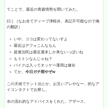
てことで、最近の青森情勢を聞いてみた。
曰く（なお全てディープ津軽弁、表記不可能なので俺
の翻訳）
いや、ココは変わってないすよ
最近はデフォこんなもん
超連泊民は最近週末しか来ないっぽいね
もうトシなんじゃね？
バイクは入ってオッケー運用は健在
てか、
今日ガチ雨やぞw
この天候でテント泊とか、お互いアレやなー、的なア
イコンタクトでお察し。
水の流れ的なアドバイスをくれた。アザース。