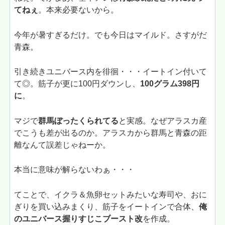
てねぇ
。本来必要ないから。
今年が暑すぎるだけ。でも今日はマイルド。さすがだ
青森。
引き続きユニバース内を徘徊・・・イートイン付いて
て◎。筋子が更に100円ダウンし、
100グラム398円
に
。
マジで
群馬ぼったくられてる
と実感。なぜアラスカ産
でこうも差が出るのか。アラスカから群馬と青森の距
離なんて誤差じゃねーか。
本当に意味が解らないわぁ・・・
てことで、イクラ＆魚卵セットみたいな寿司や、おに
ぎりを買い込みまくり、筋子をイートインで合体、
俺
のユニバース握りすじこブースト改
を作成。