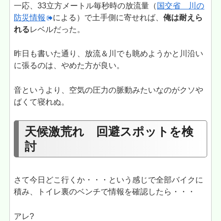
一応、33立方メートル毎秒時の放流量（
国交省 川の
防災情報
による）で土手側に寄せれば、
俺は耐えら
れる
レベルだった。
昨日も書いた通り、放流＆川でも眺めようかと川沿い
に張るのは、やめた方が良い。
音というより、空気の圧力の脈動みたいなのがクソや
ばくて寝れぬ。
天候激荒れ 回避スポットを検
討
さて今日どこ行くか・・・という感じで全部バイクに
積み、トイレ裏のベンチで情報を確認したら・・・
アレ?