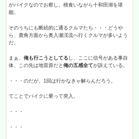
がバイクなのでお察し。桃食いながら十和田湖を堪
能。
そのうちにも断続的に通るクルマたち・・・どうや
ら、鹿角方面から奥入瀬渓流へ行くクルマが多いよう
だ。
まぁ、
俺も行こうとしてる
し、ここに信号がある事自
体、この先は地雷原だと
俺の五感全て
が訴えている。
・・・のだが、1回は行かなきゃ解らんだろう。
てことでバイクに乗って突入。
・・・
・・・