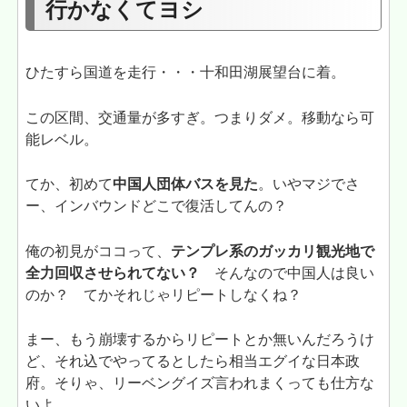
行かなくてヨシ
ひたすら国道を走行・・・十和田湖展望台に着。
この区間、交通量が多すぎ。つまりダメ。移動なら可
能レベル。
てか、初めて
中国人団体バスを見た
。いやマジでさ
ー、インバウンドどこで復活してんの？
俺の初見がココって、
テンプレ系のガッカリ観光地で
全力回収させられてない？
そんなので中国人は良い
のか？ てかそれじゃリピートしなくね？
まー、もう崩壊するからリピートとか無いんだろうけ
ど、それ込でやってるとしたら相当エグイな日本政
府。そりゃ、リーベングイズ言われまくっても仕方な
いよ。