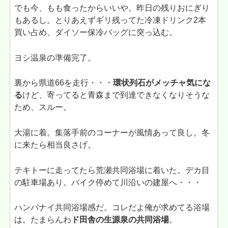
でも今、もも食ったからいいや。昨日の残りおにぎり
もあるし。とりあえずギリ残ってた冷凍ドリンク2本
買い占め、ダイソー保冷バッグに突っ込む。
ヨシ温泉の準備完了。
裏から県道66を走行・・・
環状列石がメッチャ気にな
る
けど、寄ってると青森まで到達できなくなりそうな
ため、スルー。
大湯に着。集落手前のコーナーが風情あって良し。冬
に来たら相当良さげ。
テキトーに走ってたら荒瀬共同浴場に着いた。デカ目
の駐車場あり。バイク停めて川沿いの建屋へ・・・
ハンパナイ共同浴場感だ。コレだよ俺が求めてる浴場
は。たまらんわ
ド田舎の生源泉の共同浴場
。