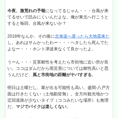
今夜、激荒れの予報
になってるじゃん・・・台風が来
てるせいで読みにくいんだよな。俺が東北へ行こうと
すると毎回、台風が来ないか？
2018年なんか、その後に
北海道へ渡ったら大地震来た
し。あれはサムかったわー・・・ヘタしたら死んでた
よなー・・・ホント津波来なくて良かったよ。
うーん・・・災害耐性を考えたら市街地に近い所が良
い。ココはダムだから雨災害については耐性高いと思
うんだけど、
風と市街地の距離がヤバすぎる
。
明日は土曜だし、輩が出る可能性も高い。盛岡-八戸方
面は行きたくない（土地勘皆無）。全方向観光地かつ
迂回道路が少ないタイプ（ココみたいな場所）も無理
だ。
マジでバイクは楽しくない
。