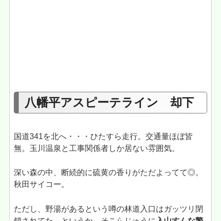
八幡平アスピーテライン 却下
国道341を北へ・・・ひたすら走行。交通量ほぼ皆
無。玉川温泉と工事関係者しか居ない雰囲気。
深い森の中、断続的に硫黄の香りがただよってて◎。
秋田サイコー。
ただし、野湯があるという噂の林道入口はガッツリ閉
鎖されてた。というか、そこらじゅうに
入山すんな警