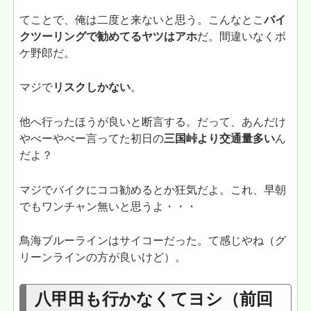
てことで、俺は二度と来ないと思う。こんなとこ
バイ
クツーリングで勧めてるヤツはアホ
だ。間違いなくボ
ケ野郎だ。
マジで
リスクしかない
。
他へ行ったほうが良いと断言する。だって、あんだけ
やべーやべー言ってた初日の
三国峠より交通量多い
ん
だよ？
マジでバイクにココ勧めるとか狂気だよ。これ、早朝
でもワンチャン無いと思うよ・・・
鳥海ブルーラインはサイコーだった。て感じやね（グ
リーンラインの方が良いけど）。
八甲田も行かなくてヨシ（前回