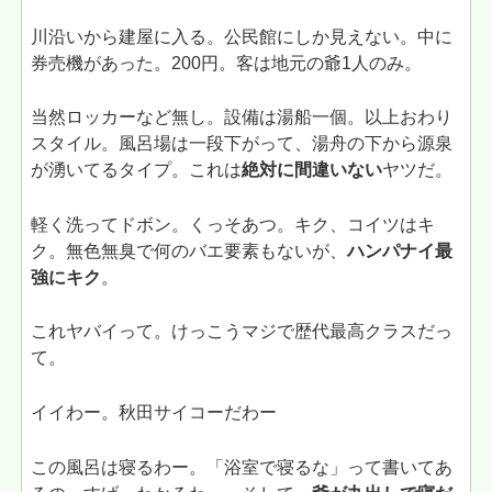
川沿いから建屋に入る。公民館にしか見えない。中に
券売機があった。200円。客は地元の爺1人のみ。
当然ロッカーなど無し。設備は湯船一個。以上おわり
スタイル。風呂場は一段下がって、湯舟の下から源泉
が湧いてるタイプ。これは
絶対に間違いない
ヤツだ。
軽く洗ってドボン。くっそあつ。キク、コイツはキ
ク。無色無臭で何のバエ要素もないが、
ハンパナイ最
強にキク
。
これヤバイって。けっこうマジで歴代最高クラスだっ
て。
イイわー。秋田サイコーだわー
この風呂は寝るわー。「浴室で寝るな」って書いてあ