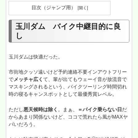
目次（ジャンプ用）
玉川ダム バイク中継目的に良
し
玉川ダムは快適だった。
市街地クッソ遠いけど予約連絡不要インアウトフリー
で
メッチャ広く
て、輩が出てもウェーイ音が放流音で
マスキングされるという、バイクツーリング時間切れ
時の寝るキャンスポットとして最優秀賞レベル。
ただし
悪天候時は除く
。まぁ、
＝バイク乗らない日
だ
からあまり関係ないけど、ココで荒れたら風がMAXヤ
バいだろう。