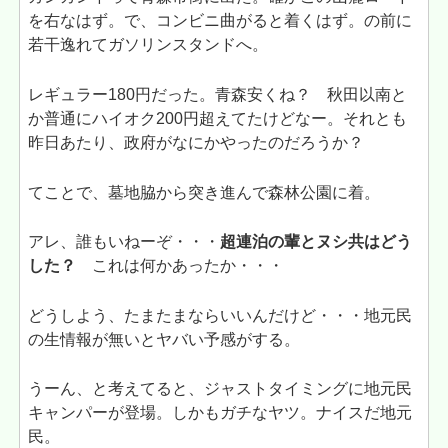
を右なはず。で、コンビニ曲がると着くはず。の前に
若干逸れてガソリンスタンドへ。
レギュラー180円だった。青森安くね？ 秋田以南と
か普通にハイオク200円超えてたけどなー。それとも
昨日あたり、政府がなにかやったのだろうか？
てことで、墓地脇から突き進んで森林公園に着。
アレ、誰もいねーぞ・・・
超連泊の輩とヌシ共はどう
した？
これは何かあったか・・・
どうしよう、たまたまならいいんだけど・・・地元民
の生情報が無いとヤバい予感がする。
うーん、と考えてると、ジャストタイミングに地元民
キャンパーが登場。しかもガチなヤツ。ナイスだ地元
民。