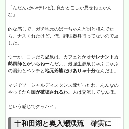
「んだんだwwテレビは良がとこしか見せねぇかん
な」
的な感じで、ガチ地元のばーちゃんと割と和んでた
ら、ナスくれたけど、俺、調理器具持ってないので返
した。
つーか、コレだろ温泉は。カフェとか
オサレナントカ
熱風師とかいらねー
んだよ。最強生源泉じゃぶじゃぶ
の湯船とベンチと
地元爺婆だけありゃ十分
なんだよ。
マジでソーシャルディスタンス糞だったわ。あんなの
やってたら
国が破壊される
わ。人は交流してなんぼ。
という感じでグッバイ。
十和田湖と奥入瀬渓流 確実に