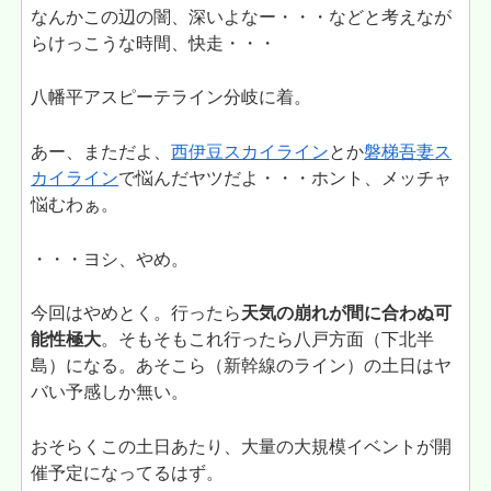
なんかこの辺の闇、深いよなー・・・などと考えなが
らけっこうな時間、快走・・・
八幡平アスピーテライン分岐に着。
あー、まただよ、
西伊豆スカイライン
とか
磐梯吾妻ス
カイライン
で悩んだヤツだよ・・・ホント、メッチャ
悩むわぁ。
・・・ヨシ、やめ。
今回はやめとく。行ったら
天気の崩れが間に合わぬ可
能性極大
。そもそもこれ行ったら八戸方面（下北半
島）になる。あそこら（新幹線のライン）の土日はヤ
バい予感しか無い。
おそらくこの土日あたり、大量の大規模イベントが開
催予定になってるはず。