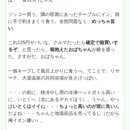
ソッコー買う。隣の部屋にあったテーブルにイン。雑
に手で剥きまくり食う。全然問題なく、
めっちゃ旨
い
。
これ125円ヤバいな。クルマだったら
確定で箱買いす
るぞ
。と思ったら、
箱抱えたおばちゃん
が横を通っ
た。さすがだ、おばちゃん。
一個キープして風呂上がりに食うべ。てことで、リサ
ーチ。大湯温泉の共同浴場が良さげっぽい。
・・・の前に、桃冷やし用の冷凍ペットボトル買い
に、いとくへ（北にあるデカイほう）。うーん、やっ
ぱ
いとくはイイ
ね・・・
ちょっと高いのが逆に良い
ん
だよね・・・ちゃんと地場産品を売ってるし（だから
俺イオン嫌い）。