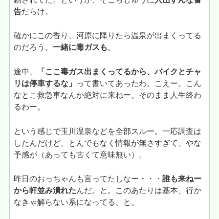
告
だらけ。
確かにこの香り、河原に降りたら温泉が出まくってる
のだろう。
一緒に毒ガスも
。
途中、
「ここ毒ガス出まくってるから、バイクとチャ
リは停車するな」
って書いてあったわ。こえー。こん
なとこ救急車なんか絶対に来ねー。そのまま人生終わ
るわー。
という感じで玉川温泉などを全部スルー。一応調査は
したんだけど、とんでもなく情報が無さすぎて、やな
予感が（あっても古くて意味無い）。
昨日のおっちゃんも言ってたしなー・・・
誰も来ねー
から軒並み潰れた
んだ。と。このあたりは基本、行か
なきゃ解らない系になってる、と。