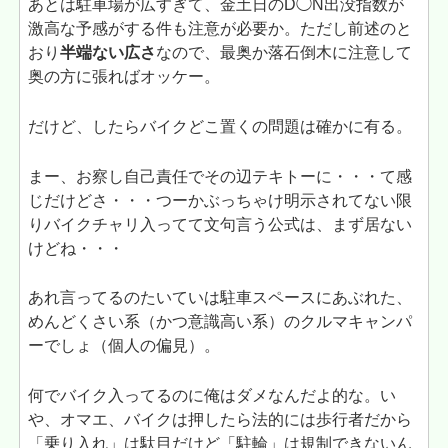
あとは駐車場が広すぎて、金土日のD◯N出没指数が
激高な予感がする件も注意が必要か。ただし前述のと
おり
半端ない広さ
なので、最奥か落石倒木に注意して
奥の方に張ればオッケー。
だけど、したらバイクどこ置くの問題は確かに有る。
まー、お察し自己責任でその辺テキトーに・・・て感
じだけどさ・・・つーかぶっちゃけ明示されてない限
りバイクチャリ入ってて文句言う公式は、まず居ない
けどね・・・
あれ言ってるのたいていは駐車スペースにあぶれた、
めんどくさい系（かつ意識高い系）のクルマキャンパ
ーでしょ（個人の偏見）。
何でバイク入ってるのに俺はダメなんだよ的な。い
や、オマエ、バイクは押したら法的には歩行者だから
「乗り入れ」は駄目だけど「駐輪」は規制できないん