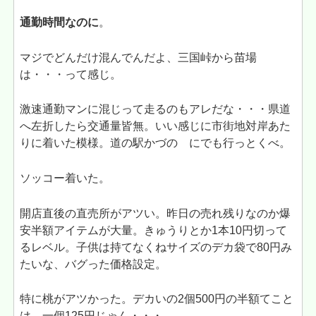
通勤時間なのに
。
マジでどんだけ混んでんだよ、三国峠から苗場
は・・・って感じ。
激速通勤マンに混じって走るのもアレだな・・・県道
へ左折したら交通量皆無。いい感じに市街地対岸あた
りに着いた模様。道の駅かづの にでも行っとくべ。
ソッコー着いた。
開店直後の直売所がアツい。昨日の売れ残りなのか爆
安半額アイテムが大量。きゅうりとか1本10円切って
るレベル。子供は持てなくねサイズのデカ袋で80円み
たいな、バグった価格設定。
特に桃がアツかった。デカいの2個500円の半額てこと
は、一個125円じゃん・・・