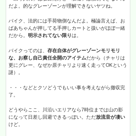
だよ。的なグレーゾーンが理解できないヤツね。
バイク、法的には手荷物側なんだよ。極論言えば、お
ばあちゃんが押してる手押しカートと扱いがほぼ一緒
だから。
明示されてない限り
は。
バイクってのは、
存在自体がグレーゾーンモリモリ
な、お察し自己責任全開のアイテム
だから（チャリは
更にグレー、なぜか原チャリより速く走ってOKという
謎）。
・・・などとクソどうでもいい事を考えながら撤収完
了。
どうやらここ、川沿いエリアなら7時位までは山の影
になって日差し回避できるっぽい。ただ
放流音が凄い
けど。