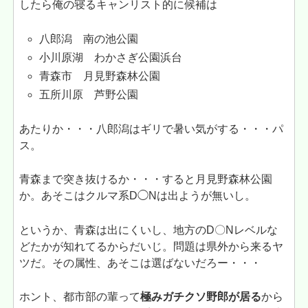
したら俺の寝るキャンリスト的に候補は
八郎潟 南の池公園
小川原湖 わかさぎ公園浜台
青森市 月見野森林公園
五所川原 芦野公園
あたりか・・・八郎潟はギリで暑い気がする・・・パ
ス。
青森まで突き抜けるか・・・すると月見野森林公園
か。あそこはクルマ系D◯Nは出ようが無いし。
というか、青森は出にくいし、地方のD〇Nレベルな
どたかが知れてるからだいじ。問題は県外から来るヤ
ツだ。その属性、あそこは選ばないだろー・・・
ホント、都市部の輩って
極みガチクソ野郎が居る
から