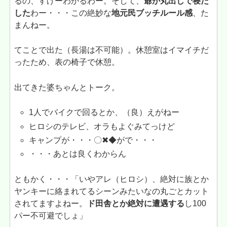
るの、すげーわかるわー。そして、
爺が丸出しで寝だ
した
わー・・・この絶妙な
地元民ブッチルール感
、た
まんねー。
てことで出た（長湯は不可能）。休憩室はイマイチだ
ったため、表の椅子で休憩。
出てきた婆ちゃんとトーク。
1人でバイクで回るとか、（良）えがねー
ヒロシのテレビ、オラもよぐみてっけど
キャンプが・・・〇✖◆がで・・・
・・・あとは良くわからん
ともかく・・・「いやアレ（ヒロシ）、絶対に族とか
ヤンキーに絡まれてるシーンみたいなの丸ごとカット
されてますよねー。
ド田舎とか絶対に遭遇する
し100
パー不可避でしょ」