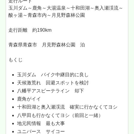
走行ルート
玉川ダム～鹿角～大湯温泉～十和田湖～奥入瀬渓流～
酸ヶ湯～青森市内～月見野森林公園
走行距離 約190km
青森県青森市 月見野森林公園 泊
もくじ
玉川ダム バイク中継目的に良し
天候激荒れ 回避スポットを検討
八幡平アスピーテライン 却下
鹿角がイイ
十和田湖と奥入瀬渓流 確実に行かなくてヨシ
八甲田も行かなくてヨシ（前回と一緒）
地元民情報 最も大事
ユニバース サイコー