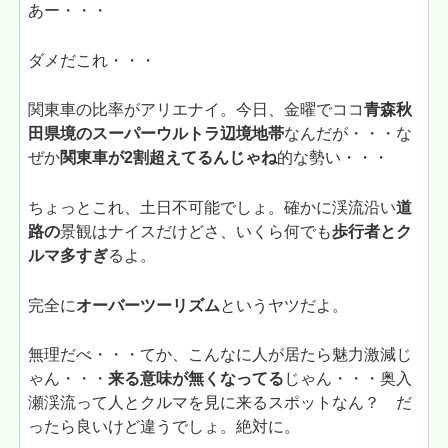
あー・・・
ダメだこれ・・・
関東車の比率がアリエナイ。今日、金曜でココ
青森秋
田県境のスーパーウルトラ辺境地帯
なんだが・・・な
ぜか
関東車が2割超えてるんじゃね
的な勢い・・・
ちょっとこれ、土日不可能でしょ。確かに渓流沿い
道
路の
景観はナイスだけどさ、いくら何でも
歩行者とク
ルマ多すぎ
るよ。
完全に
オーバーツーリズム
というヤツだよ。
無理だべ・・・てか、こんなに人が居たら魅力激減じ
ゃん・・・
来る意味が無くなってる
じゃん・・・奥入
瀬渓流って人とクルマを見に来るスポットなん？ だ
ったら良いけど違うでしょ。絶対に。