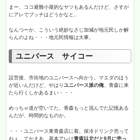
まー、ココ避難小屋的なヤツもあるんだけど、さすが
にアレでブッチはどうかなと。
なんつーか、こういう絶妙なさじ加減が地元民しか解
らんのよね・・・地元民情報は大事。
ユニバース サイコー
設営後、市街地のユニバースへ向かう。マエダのほう
が近いんだけど、やはり
ユニバース派の俺
、青森に来
たら行くしかあるまい・・・
めっちゃ道が空いてた。青森もっと混んでた記憶ある
んだが、時間的なものか。
・・・ユニバース東青森店に着。保冷ドリンク売って
ねぇ。てかまあ、基本アレは
青森以北だと9月に売っ