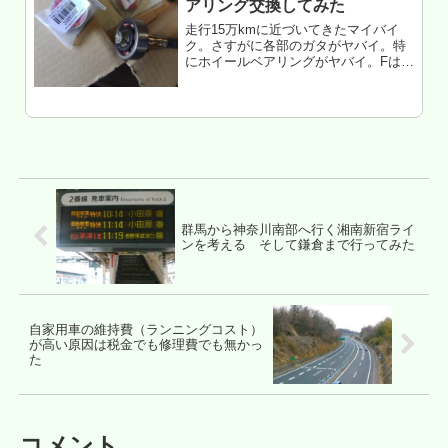
アリング交換してみた
走行15万kmに近づいてきたマイバイ
ク。さすがに各部のガタがヤバイ。特
にホイールベアリングがヤバイ。Fはデ
ィスク側が、Rは全てが・・・明らか
にゴロゴロ感を感じる・・・まぁ、前
回のタイヤ交換で解ってはいたけ
ど・・・放置してた。キリ無いか
ら。。...
群馬から神奈川南部へ行く湘南新宿ライ
ンを考える そして鎌倉まで行ってみた
自家用車の維持費（ランニングコスト）
が高い原因は税金でも修理費でも無かっ
た
コメント