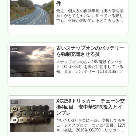
件
最近、個人系の自動車屋（街の修理屋
系）がとてもヤバい。知っている限り
でも、何軒か閉めているところもあ
る。なぜなのか。俺なりに考えてみ
た。もくじ ヤバイ原因は何か？ 若年人
口が減っている 自動車を欲しくないと
いう人が増えた 自動車の基礎性能が...
古いスナップオンのバッテリー
DIY
を強制充電させる技
スナップオンの古い18V電動インパク
ト（CTJ3850）を未だに使用している
俺。最近、バッテリー（CTB3185）が
過放電により充電できなくなってしま
った。そんなとき、強制的かつ一時的
に充電する技を見つけたのでメモ。も
くじ はじめに 適用で...
XG250トリッカー チェーン交
DIY
換4回目 安中華SFR投入とイ
ンプレ
だいたい3万キロに一回、交換してるチ
ェーンとスプロケ。ついに4回目。12万
キロ突破。2016年XG250トリッカーの
スプロケとチェーンについて2018年