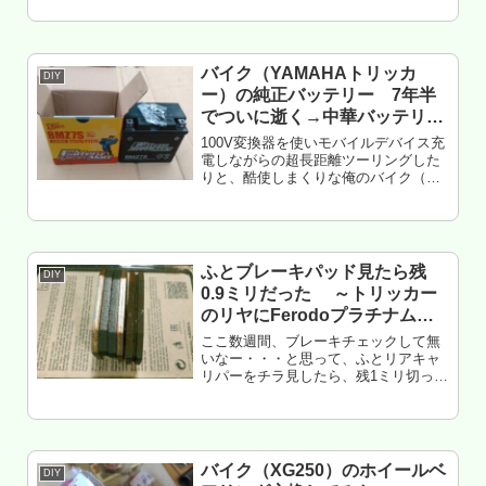
XG250トリッカーのチェーン交換 2回
目2020年トリッカーのチェーン交換
3回目 ～...
バイク（YAMAHAトリッカ
DIY
ー）の純正バッテリー 7年半
でついに逝く→中華バッテリ
（バッテリーマン）へ交換して
100V変換器を使いモバイルデバイス充
みた
電しながらの超長距離ツーリングした
りと、酷使しまくりな俺のバイク（ヤ
マハトリッカー）「マジでよく壊れね
ーな」と思っていた・・・ところが、
新車から7年半ほど経過した2021年3月
の朝・・・エンジンかからず...
ふとブレーキパッド見たら残
DIY
0.9ミリだった ～トリッカー
のリヤにFerodoプラチナム付
けたインプレ
ここ数週間、ブレーキチェックして無
いなー・・・と思って、ふとリアキャ
リパーをチラ見したら、残1ミリ切って
た。ヤバイ・・・てことで交換した記
録。&インプレ。もくじ ブレーキパッ
ドの選び方 ブレーキは地域によって思
想が違う Ferodo プラチ...
バイク（XG250）のホイールベ
DIY