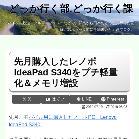
どっか行く部.どっか行く課
バイク、鉄道、クルマ、フェリーなどで、群馬から日本のどっかに行った記
録。忘れちゃう前に全部書いとく系ブログ。
先月購入したレノボ
IdeaPad S340をプチ軽量
化＆メモリ増設
X
はてブ
LINE
Pinterest
2019.07.19
2019.08.03
先月、モ
バイル用に購入したノートPC Lenovo
IdeaPad S340
。