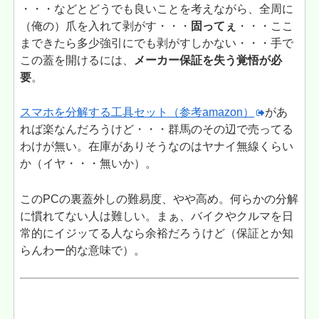
・・・などとどうでも良いことを考えながら、全周に
（俺の）爪を入れて剥がす・・・
固ってぇ
・・・ここ
まできたら多少強引にでも剥がすしかない・・・手で
この蓋を開けるには、
メーカー保証を失う覚悟が必
要
。
スマホを分解する工具セット（参考amazon）
があ
れば楽なんだろうけど・・・群馬のその辺で売ってる
わけが無い。在庫がありそうなのはヤナイ無線くらい
か（イヤ・・・無いか）。
このPCの裏蓋外しの難易度、やや高め。何らかの分解
に慣れてない人は難しい。まぁ、バイクやクルマを日
常的にイジッてる人なら余裕だろうけど（保証とか知
らんわー的な意味で）。