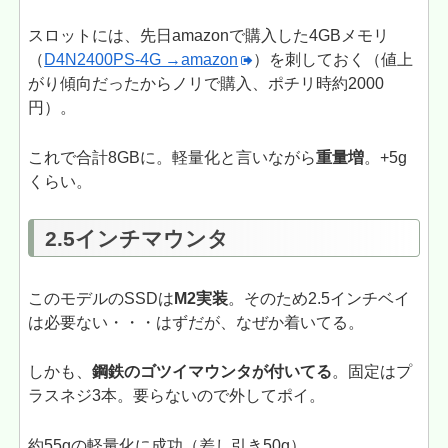
スロットには、先日amazonで購入した4GBメモリ
（
D4N2400PS-4G →amazon
）を刺しておく（値上
がり傾向だったからノリで購入、ポチリ時約2000
円）。
これで合計8GBに。軽量化と言いながら
重量増
。+5g
くらい。
2.5インチマウンタ
このモデルのSSDは
M2実装
。そのため2.5インチベイ
は必要ない・・・はずだが、なぜか着いてる。
しかも、
鋼鉄のゴツイマウンタが付いてる
。固定はプ
ラスネジ3本。要らないので外してポイ。
約55gの軽量化に成功（差し引き50g）。