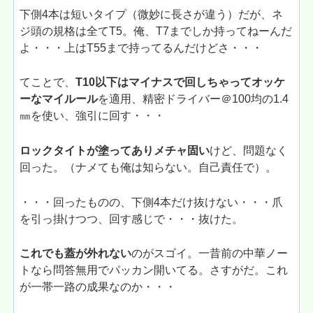
下側4本は短いタイプ（微妙に長さが違う）だが、ネ
ジ頭の規格は全てT5。俺、T7までしか持ってねーんだ
よ・・・上はT55まで持ってるんだけどさ・・・
てことで、
T10以下はマイナスで回しちゃってオッケ
ーなマイルール
を適用、精密ドライバー＠100均の1.4
㎜を使い、強引に回す・・・
ロックタイトが塗ってありメチャ固い
けど、問題なく
回った。（ナメても俺は知らない。自己責任で）。
・・・回ったものの、下側4本だけ抜けない・・・爪
を引っ掛けつつ、回す感じで・・・抜けた。
これでも蓋が外れない
のがスゴイ。一昔前の中華ノー
トなら問答無用でパッカン開いてる。さすがだ。これ
が一帯一路の成果なのか・・・