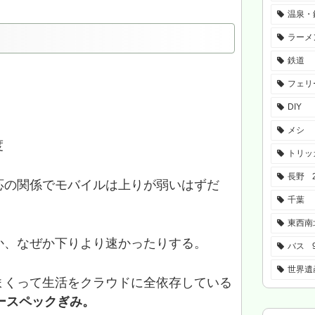
温泉・
）
ラーメ
鉄道
フェリ
DIY
メシ
度
トリッ
長野
応の関係でモバイルは上りが弱いはずだ
千葉
東西南
か、なぜか下りより速かったりする。
バス
世界遺
まくって生活をクラウドに全依存している
バースペックぎみ。