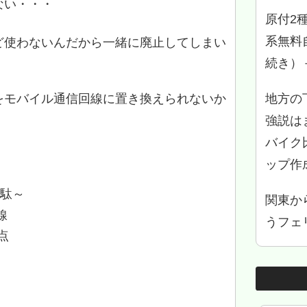
ない・・・
原付2
系無料
ど使わないんだから一緒に廃止してしまい
続き）
地方の
をモバイル通信回線に置き換えられないか
強説は
バイク
ップ作
無駄～
関東か
線
うフェリ
点