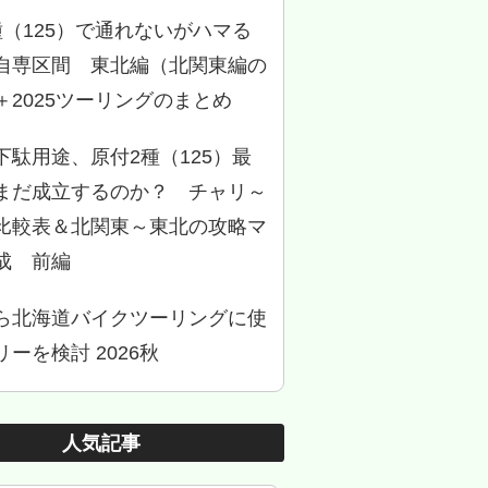
種（125）で通れないがハマる
自専区間 東北編（北関東編の
＋2025ツーリングのまとめ
下駄用途、原付2種（125）最
まだ成立するのか？ チャリ～
比較表＆北関東～東北の攻略マ
成 前編
ら北海道バイクツーリングに使
ーを検討 2026秋
人気記事