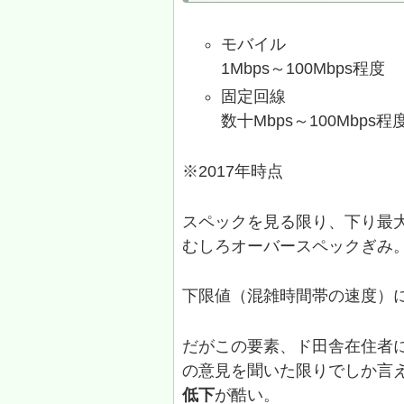
モバイル
1Mbps～100Mbps程度
固定回線
数十Mbps～100Mbps程
※2017年時点
スペックを見る限り、下り最
むしろオーバースペックぎみ
下限値（混雑時間帯の速度）
だがこの要素、ド田舎在住者
の意見を聞いた限りでしか言
低下
が酷い。