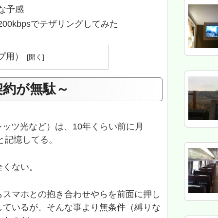
な予感
00kbpsでテザリングしてみた
プ用）
契約が無駄～
レッツ光など）は、10年くらい前に月
たと記憶してる。
全くない。
らスマホとの抱き合わせやらを前面に押し
しているが、そんな事より無条件（縛りな