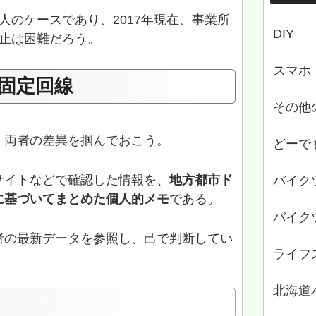
人のケースであり、2017年現在、事業所
DIY
廃止は困難だろう。
スマホ
 固定回線
その他
、両者の差異を掴んでおこう。
どーで
サイトなどで確認した情報を、
地方都市ド
バイク
に基づいてまとめた個人的メモ
である。
バイク
者の最新データを参照し、己で判断してい
ライフ
北海道
）