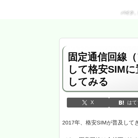
バイク
固定通信回線（
して格安SIM
してみる
X
はて
2017年、格安SIMが普及し