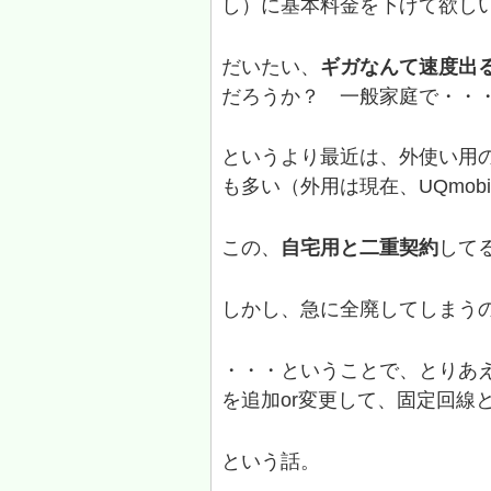
し）に基本料金を下げて欲し
だいたい、
ギガなんて速度出
だろうか？ 一般家庭で・・
というより最近は、外使い用
も多い（外用は現在、UQmobi
この、
自宅用と二重契約
して
しかし、急に全廃してしまう
・・・ということで、とりあえ
を追加or変更して、固定回線
という話。