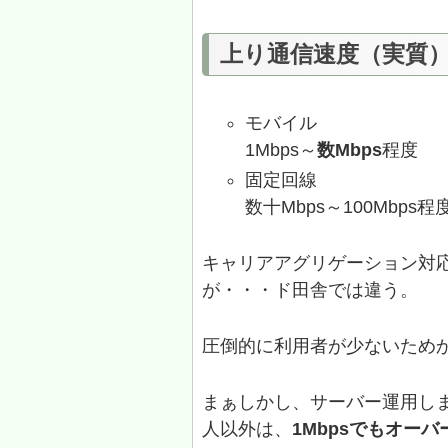
上り通信速度（実質
モバイル
1Mbps～
数Mbps
程度
固定回線
数十Mbps～100Mbps程
キャリアアグリゲーション対
が・・・ド田舎では違う。
圧倒的に利用者が少ないため
まぁしかし、サーバー運用し
人以外は、
1Mbpsでもオー