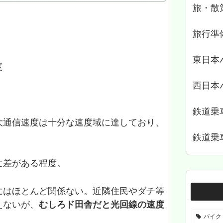
旅・散
旅行準
東日本
度
西日本
鉄道乗
大通信速度は十分な速度域に達しており、
。
鉄道乗
に差がある程度。
にはほとんど関係ない。近隣住民やダチ等
えないが、
むしろド田舎だと光回線の速度
バイク