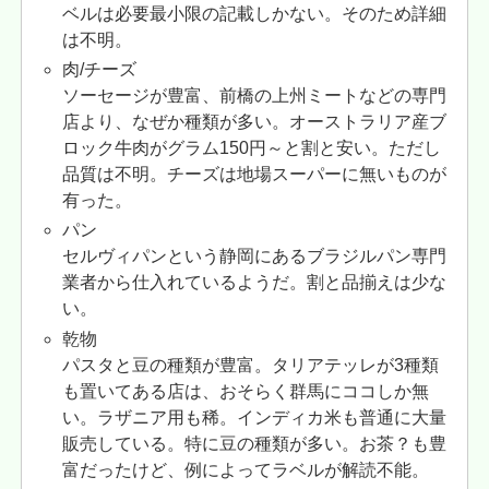
ベルは必要最小限の記載しかない。そのため詳細
は不明。
肉/チーズ
ソーセージが豊富、前橋の上州ミートなどの専門
店より、なぜか種類が多い。オーストラリア産ブ
ロック牛肉がグラム150円～と割と安い。ただし
品質は不明。チーズは地場スーパーに無いものが
有った。
パン
セルヴィパンという静岡にあるブラジルパン専門
業者から仕入れているようだ。割と品揃えは少な
い。
乾物
パスタと豆の種類が豊富。タリアテッレが3種類
も置いてある店は、おそらく群馬にココしか無
い。ラザニア用も稀。インディカ米も普通に大量
販売している。特に豆の種類が多い。お茶？も豊
富だったけど、例によってラベルが解読不能。