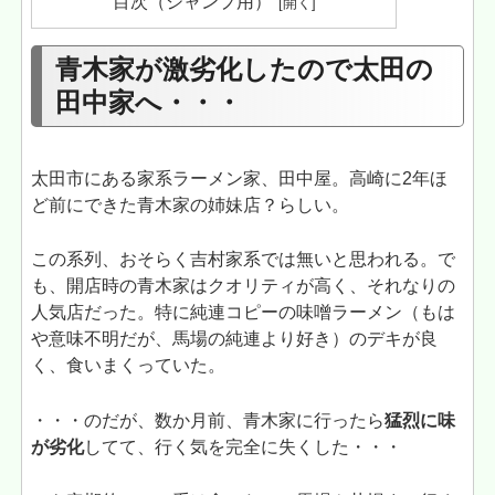
目次（ジャンプ用）
青木家が激劣化したので太田の
田中家へ・・・
太田市にある家系ラーメン家、田中屋。高崎に2年ほ
ど前にできた青木家の姉妹店？らしい。
この系列、おそらく吉村家系では無いと思われる。で
も、開店時の青木家はクオリティが高く、それなりの
人気店だった。特に純連コピーの味噌ラーメン（もは
や意味不明だが、馬場の純連より好き）のデキが良
く、食いまくっていた。
・・・のだが、数か月前、青木家に行ったら
猛烈に味
が劣化
してて、行く気を完全に失くした・・・