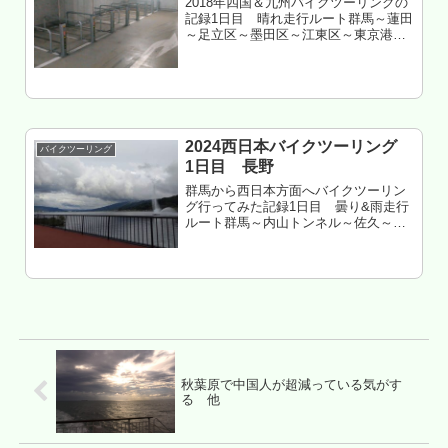
2018年四国＆九州バイクツーリングの
記録1日目 晴れ走行ルート群馬～蓮田
～足立区～墨田区～江東区～東京港オ
ーシャン東九フェリーびざん 泊東武
さんには毎度お世話になっております
もくじ 群馬からスカイツリーへ 東京の
物価は高い（野口鮮魚店を除...
2024西日本バイクツーリング
バイクツーリング
1日目 長野
群馬から西日本方面へバイクツーリン
グ行ってみた記録1日目 曇り&雨走行
ルート群馬～内山トンネル～佐久～立
科～新和田トンネル～下諏訪温泉～岡
谷～辰野～箕輪走行距離 約180㎞長野
県上伊那郡箕輪町 樽尾沢キャンプ
場 泊もくじ 出発前の準備 いき...
秋葉原で中国人が超減っている気がす
る 他