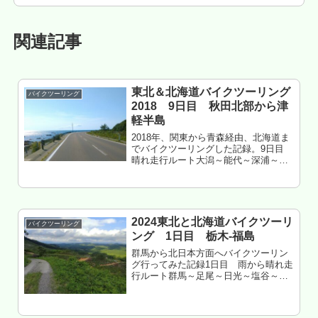
関連記事
東北＆北海道バイクツーリング
バイクツーリング
2018 9日目 秋田北部から津
軽半島
2018年、関東から青森経由、北海道ま
でバイクツーリングした記録。9日目
晴れ走行ルート大潟～能代～深浦～鰺
ヶ沢～つがる～十三湖～小泊青森県北
津軽郡中泊町 遊仙公園キャンプ場
泊もくじ 南の池キャンプ場 バイク多
め 能代周辺はバイクツーリン...
2024東北と北海道バイクツーリ
バイクツーリング
ング 1日目 栃木‐福島
群馬から北日本方面へバイクツーリン
グ行ってみた記録1日目 雨から晴れ走
行ルート群馬～足尾～日光～塩谷～氏
家～喜連川温泉～小川～湯津上～黒羽
～大子～矢祭～塙～鮫川～古殿～いわ
き奥地走行距離 約230㎞福島県いわき