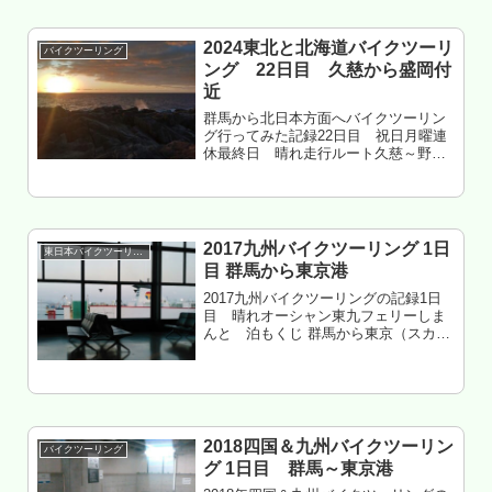
市 芝山自然公園 泊もくじ 雨...
2024東北と北海道バイクツーリ
バイクツーリング
ング 22日目 久慈から盛岡付
近
群馬から北日本方面へバイクツーリン
グ行ってみた記録22日目 祝日月曜連
休最終日 晴れ走行ルート久慈～野田
～山根～岩泉～盛岡～紫波～花巻走行
距離 約270km岩手県花巻市 戸塚森
森林公園 泊もくじ 岩手は良いね
ぇ・・・ 通行止めで予定崩壊 観...
2017九州バイクツーリング 1日
東日本バイクツーリング
目 群馬から東京港
2017九州バイクツーリングの記録1日
目 晴れオーシャン東九フェリーしま
んと 泊もくじ 群馬から東京（スカイ
ツリー）へ 食料を買い込む？ 東京沿岸
部は物価が高すぎる 有明フェリーふ頭
へ 新造船はいろいろすごかった東京港
フェリーターミナル
2018四国＆九州バイクツーリン
バイクツーリング
グ 1日目 群馬～東京港