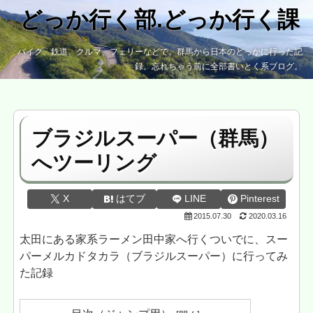
どっか行く部.どっか行く課
バイク、鉄道、クルマ、フェリーなどで、群馬から日本のどっかに行った記
録。忘れちゃう前に全部書いとく系ブログ。
ブラジルスーパー（群馬）
へツーリング
X
はてブ
LINE
Pinterest
2015.07.30
2020.03.16
太田にある家系ラーメン田中家へ行くついでに、スー
パーメルカドタカラ（ブラジルスーパー）に行ってみ
た記録