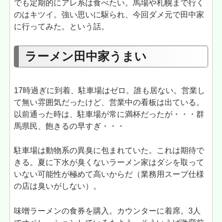
でも定期的にアレ系は食べたい。馬場や札幌まで行く
のはキツイ。強い思いに駆られ、今回ダメ元で田中家
に行ってみた。という話。
ラーメン田中家うまい
17時過ぎに到着、駐車場はゼロ。誰も居ない。営業し
て無い雰囲気だったけど、営業中の看板は出ている。
以前通った時は、駐車場が常に満杯だったが・・・群
馬県民、飽きるの早すぎ・・・
駐車場は動物系の異臭に包まれていた。これは期待で
きる。夏に下水が臭くないラーメン家はダシを取って
いない可能性が極めて高いからだ（業務用スープ仕様
の店は臭いがしない）。
味噌ラーメンの食券を購入。カウンターに着席。3人