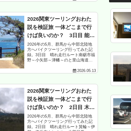
麻～大町市八坂～池田～大町市街～
池田走行距...
2026関東ツーリングおわた
説を検証旅 一体どこまで行
けば良いのか？ 3日目 能登
編
2026年の5月、群馬から中部北陸地
方へバイクツーリング行ってみた記
録。3日目 晴れ走行ルート南砺市福
野～小矢部～津幡～のと里山海道～
宝達志水～千里浜なぎさドライブウ
ェイ～羽咋～志賀～富来～輪島市門
2026.05.13
前～穴水～中島～能登島～和倉温泉
～七尾～能...
2026関東ツーリングおわた
説を検証旅 一体どこまで行
けば良いのか？ 2日目 木
曽-御岳-飛騨-砺波編
2026年の5月、群馬から中部北陸地
方へバイクツーリング行ってみた記
録。2日目 晴れ走行ルート箕輪～伊