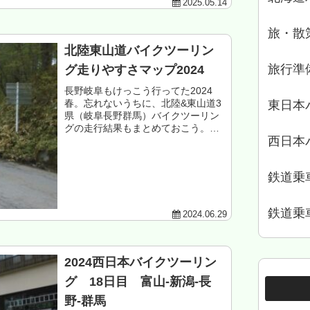
2025.05.14
旅・散
北陸東山道バイクツーリン
旅行準
グ走りやすさマップ2024
長野岐阜もけっこう行ってた2024
春。忘れないうちに、北陸&東山道3
東日本
県（岐阜長野群馬）バイクツーリン
グの走行結果もまとめておこう。九
西日本
州バイクツーリング走りやすさマッ
プ 2024東北地方バイクツーリング
走りやすさマップ2023 北東北3県
鉄道乗
編東...
鉄道乗
2024.06.29
2024西日本バイクツーリン
グ 18日目 富山-新潟-長
野-群馬