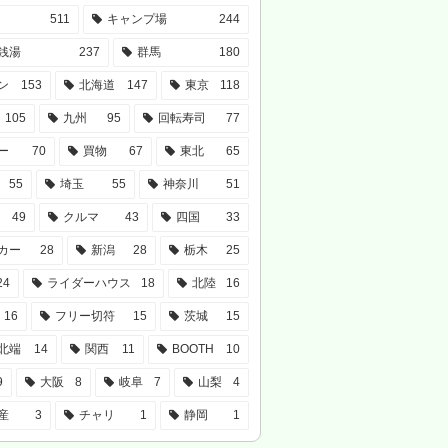
511
キャンプ場
244
銭湯
237
群馬
180
ン
153
北海道
147
東京
118
105
九州
95
回転寿司
77
ー
70
買物
67
東北
65
55
埼玉
55
神奈川
51
49
クルマ
43
四国
33
カー
28
新潟
28
栃木
25
24
ライダーハウス
18
北陸
16
16
フリー切符
15
茨城
15
北端
14
関西
11
BOOTH
10
9
大阪
8
岐阜
7
山梨
4
産
3
チャリ
1
静岡
1