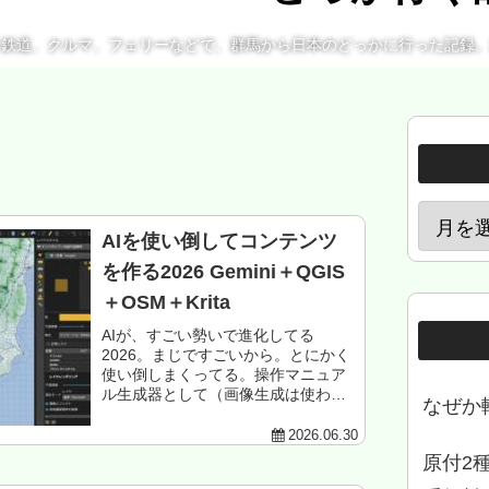
、鉄道、クルマ、フェリーなどで、群馬から日本のどっかに行った記録
AIを使い倒してコンテンツ
を作る2026 Gemini＋QGIS
＋OSM＋Krita
AIが、すごい勢いで進化してる
2026。まじですごいから。とにかく
使い倒しまくってる。操作マニュア
ル生成器として（画像生成は使わ
なぜか
ぬ、てかあれはAIではなく画像コラ
機だ、勘違いしてはイカン、キッズ
2026.06.30
なら仕方ないが、あれがクリエイト
原付2
だと勘違いして...