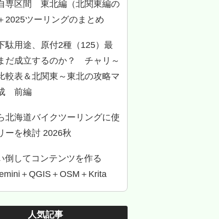
自専区間 東北編（北関東編の
＋2025ツーリングのまとめ
下駄用途、原付2種（125）最
まだ成立するのか？ チャリ～
比較表＆北関東～東北の攻略マ
成 前編
ら北海道バイクツーリングに使
ーを検討 2026秋
使い倒してコンテンツを作る
Gemini＋QGIS＋OSM＋Krita
人気記事