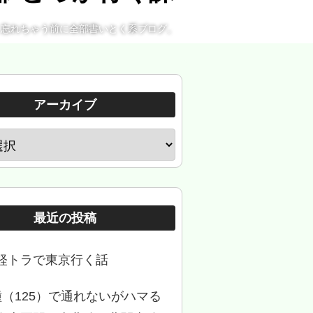
。忘れちゃう前に全部書いとく系ブログ。
アーカイブ
最近の投稿
軽トラで東京行く話
種（125）で通れないがハマる