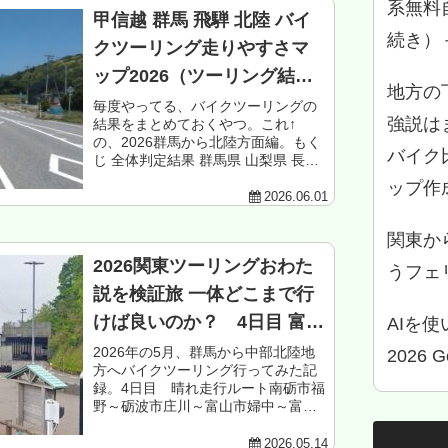
系無料
甲信越 群馬 飛騨 北陸 バイ
続き）
クツーリング走りやすさマ
ップ2026（ツーリング結果
地方の
のまとめ）
毎度やってる、バイクツーリングの
強説は
結果をまとめておくやつ。これ↑
の、2026群馬から北陸方面編。もく
バイク
じ 全体判定結果 群馬県 山梨県 長野
県 新潟県 岐阜県（飛騨） 富山県 石
ップ作
川県 全体まとめ関東とは、一体なん
2026.06.01
なんだろーね
関東か
2026関東ツーリングおわた
うフェリ
説を検証旅 一体どこまで行
けば良いのか？ 4日目 富
AIを
山-糸魚川-白馬編
2026年の5月、群馬から中部北陸地
2026 
方へバイクツーリング行ってみた記
録。4日目 晴れ走行ルート南砺市福
野～砺波市庄川～富山市婦中～富山
市街～滑川～魚津～黒部～入善～朝
日～糸魚川～小谷～白馬～大町市美
2026.05.14