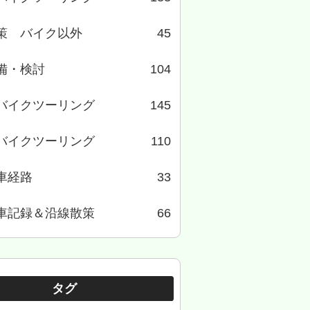
策 バイク以外
45
備・検討
104
バイクツーリング
145
バイクツーリング
110
車経路
33
車記録＆沿線散策
66
タグ