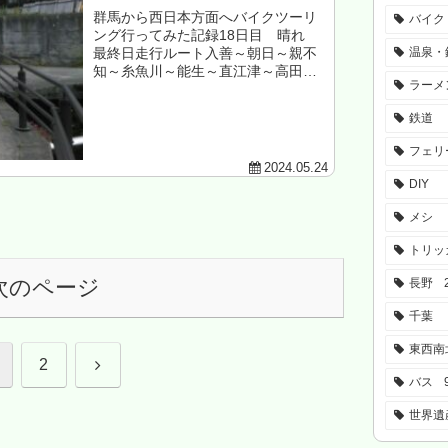
群馬から西日本方面へバイクツーリ
バイク
ング行ってみた記録18日目 晴れ
温泉・
最終日走行ルート入善～朝日～親不
知～糸魚川～能生～直江津～高田～
ラーメ
光ヶ原高原～関田峠～飯山～野沢温
泉～木島平～北志賀高原～山之内～
鉄道
志賀草津道路～草津温泉～八ッ場ダ
ム～榛名湖～伊...
フェリ
2024.05.24
DIY
メシ
トリッ
次のページ
長野
千葉
東西南
次
2
バス
へ
世界遺