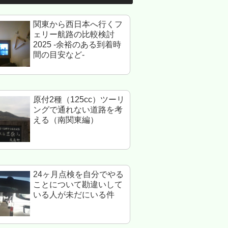
関東から西日本へ行くフ
ェリー航路の比較検討
2025 -余裕のある到着時
間の目安など-
原付2種（125cc）ツーリ
ングで通れない道路を考
える（南関東編）
24ヶ月点検を自分でやる
ことについて勘違いして
いる人が未だにいる件