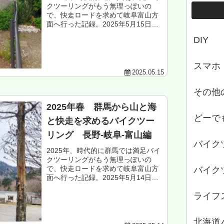
クツーリングがもう無理っぽいの
で、快走ロードを求めて岐阜富山方
面へ行った記録。2025年5月15日
木曜日 晴れ走行ルート富山市大沢
DIY
野～立山～上市～滑川～魚津～黒部
～入善～朝日～糸魚川走行距離 約
130k...
スマホ
2025.05.15
その他
2025年春 群馬から山と海
どーで
と快走を求めるバイクツー
リング 長野-岐阜-富山編
バイク
2025年、時代的に群馬では満足バイ
クツーリングがもう無理っぽいの
で、快走ロードを求めて岐阜富山方
バイク
面へ行った記録。2025年5月14日
水曜日 晴れ走行ルート池田～松川
ライフ
～安曇野～松本市波田～奈川度ダム
～松本市奈川～野麦峠～高山市高根
～高山市...
北海道