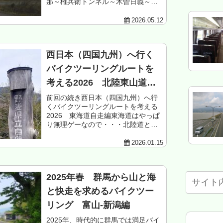
那～権兵衛トンネル～木曽日義～木
曽福島～三岳～開田高原～長峰峠～
御岳山北側～濁河峠～御岳パノラマ
2026.05.12
ライン～鈴蘭峠～高山市朝日～飛騨
農園街道～...
西日本（四国九州）へ行く
バイクツーリングルートを
考える2026 北陸東山道
編 前編
前回の続き西日本（四国九州）へ行
くバイクツーリングルートを考える
2026 東海道自走編東海道はやっぱ
り無理ゲーなので・・・北陸道と東
山道（中山道）を使って、バイクエ
ンジョイしつつ西日本へ行くプラン
2026.01.15
を考えてみた。前編、近畿～長野ま
で。もくじ ...
2025年春 群馬から山と海
と快走を求めるバイクツー
リング 富山-新潟編
2025年、時代的に群馬では満足バイ