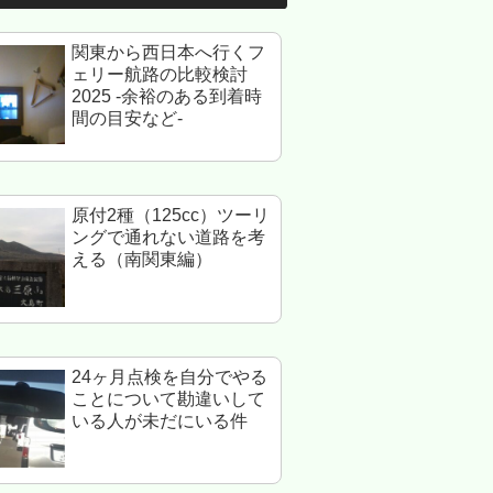
関東から西日本へ行くフ
ェリー航路の比較検討
2025 -余裕のある到着時
間の目安など-
原付2種（125cc）ツーリ
ングで通れない道路を考
える（南関東編）
24ヶ月点検を自分でやる
ことについて勘違いして
いる人が未だにいる件