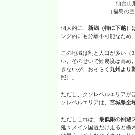
仙台山
（福島の空
個人的に、
新潟（特に下越）
ング的にも分離不可能なため
この地域は割と人口が多い（3県
い。そのせいで難易度は高め
きないが、おそらく
九州より
照）。
ただし、クソレベルエリアが
ソレベルエリアは、
宮城県全
ただしこれは、
最低限の回避
延々メイン国道だけ走ると栃