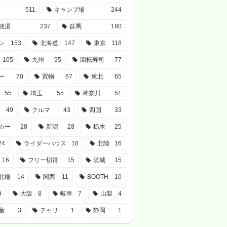
511
キャンプ場
244
銭湯
237
群馬
180
ン
153
北海道
147
東京
118
105
九州
95
回転寿司
77
ー
70
買物
67
東北
65
55
埼玉
55
神奈川
51
49
クルマ
43
四国
33
カー
28
新潟
28
栃木
25
24
ライダーハウス
18
北陸
16
16
フリー切符
15
茨城
15
北端
14
関西
11
BOOTH
10
9
大阪
8
岐阜
7
山梨
4
産
3
チャリ
1
静岡
1