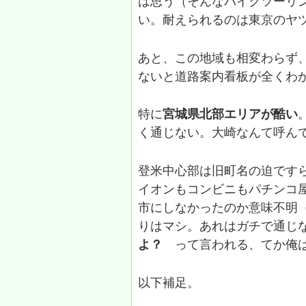
は思う（そんなバイクツーリ
い。耐えられるのは東京のヤ
あと、この地域も相変わらず
ないと道路案内看板が全くわ
特に
宮城県北部エリアが酷い
く通じない。大崎なんて呼ん
登米中心部は旧町名の迫です
イオンもコンビニもパチンコ
市にしなかったのか意味不明
りはマシ。あれはガチで通じない
よ？
って言われる、てか俺
以下補足。