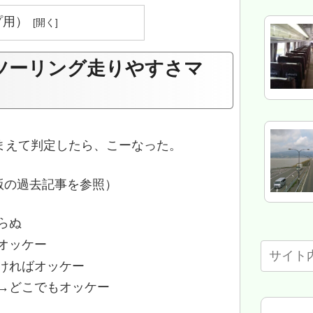
プ用）
ツーリング走りやすさマ
まえて判定したら、こーなった。
版の過去記事を参照）
らぬ
オッケー
ければオッケー
→どこでもオッケー