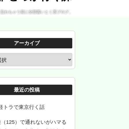
。忘れちゃう前に全部書いとく系ブログ。
アーカイブ
最近の投稿
軽トラで東京行く話
種（125）で通れないがハマる