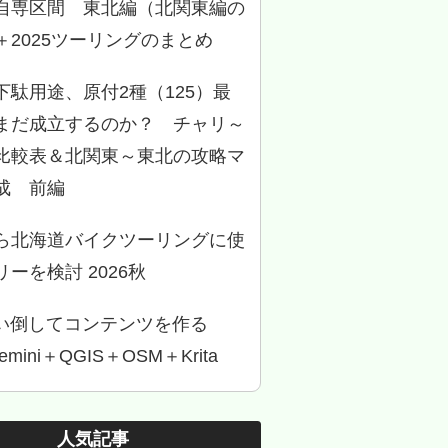
自専区間 東北編（北関東編の
＋2025ツーリングのまとめ
下駄用途、原付2種（125）最
まだ成立するのか？ チャリ～
比較表＆北関東～東北の攻略マ
成 前編
ら北海道バイクツーリングに使
ーを検討 2026秋
使い倒してコンテンツを作る
Gemini＋QGIS＋OSM＋Krita
人気記事