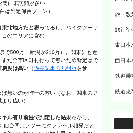
形間に未訪問が多い
白は判定保留ゾーン）
旅・散
は東北地方だと思ってる
し、バイクツーリ
旅行準
、このエリアに含む。
東日本
で500万、新潟が210万）。関東にも近
。まだ全市区町村行って無いため断定はで
西日本
難易度は高い
（
過去記事の九州版
を参
鉄道乗
鉄道乗
ほぼ無いのが唯一の救い（なお、関東のク
域より広い
）。
スキル有り前提で判定した結果
だから、
木-仙台間はフツーにクソレベル頻発だと