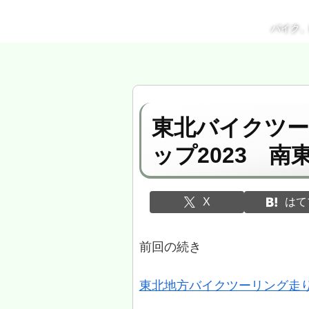
バイク
東北バイクツ
ップ2023 南
X
はて
前回の続き
東北地方バイクツーリング走り