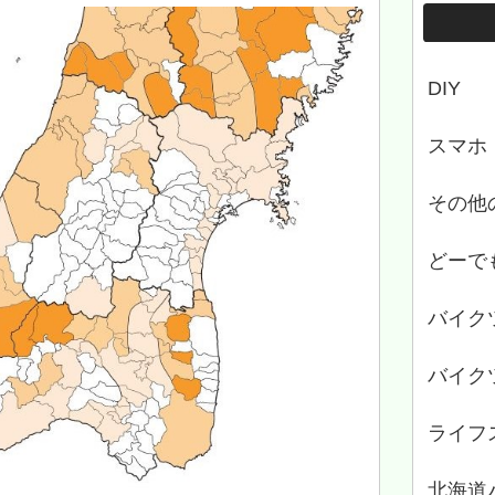
DIY
スマホ
その他
どーで
バイク
バイク
ライフ
北海道