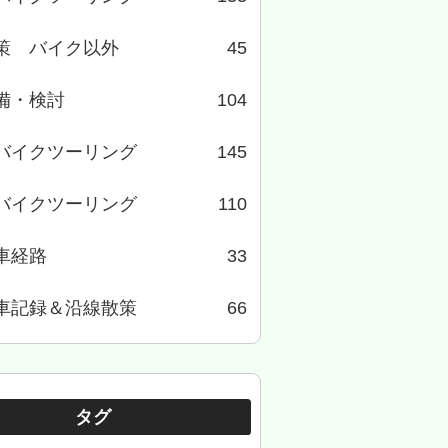
策 バイク以外
45
備・検討
104
バイクツーリング
145
バイクツーリング
110
車経路
33
車記録＆沿線散策
66
タグ