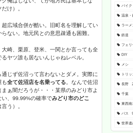
ング俺はしない、てか地方民は基本しな
バイク
ツだけ）。
温泉・
、超広域合併が酷い。旧町名を理解してい
ラーメ
からない。地元民との意思疎通も困難。
鉄道
フェリ
。大崎、栗原、登米、一関とか言っても全
DIY
でるヤツ誰も居ないんじゃねレベル。
メシ
ら通じず佐沼って言わないとダメ。実際に
トリッ
屋も
全て佐沼店を名乗ってる
。なんで佐沼
長野
（まぁ闇だろうが・・・某県のみどり市よ
千葉
、99.99%の確率で
みどり市のどこ
東西南
は言う）。
バス
世界遺