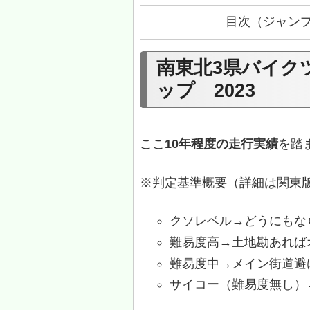
目次（ジャン
南東北3県バイク
ップ 2023
ここ
10年程度の走行実績
を踏
※判定基準概要（詳細は関東
クソレベル→どうにもな
難易度高→土地勘あれば
難易度中→メイン街道避
サイコー（難易度無し）