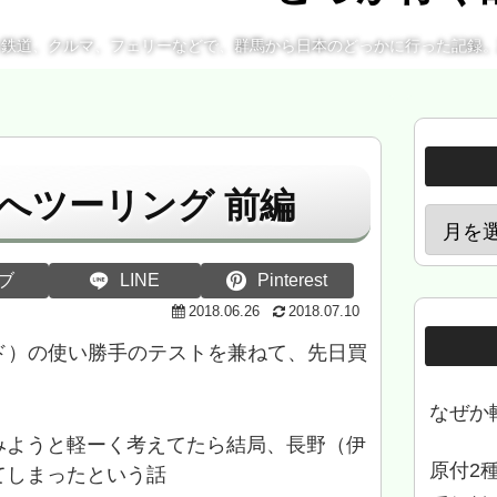
、鉄道、クルマ、フェリーなどで、群馬から日本のどっかに行った記録
へツーリング 前編
ブ
LINE
Pinterest
2018.06.26
2018.07.10
カード）の使い勝手のテストを兼ねて、先日買
なぜか
みようと軽ーく考えてたら結局、長野（伊
原付2
てしまったという話