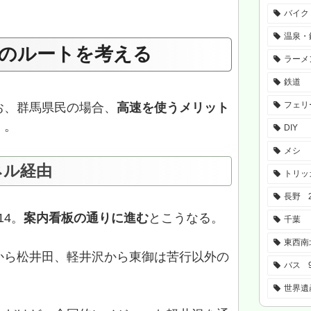
バイク
温泉・
のルートを考える
ラーメ
鉄道
フェリ
お、群馬県民の場合、
高速を使うメリット
）
。
DIY
メシ
ネル経由
トリッ
長野
14。
案内看板の通りに進む
とこうなる。
千葉
東西南
から松井田、軽井沢から東御は苦行以外の
バス
世界遺