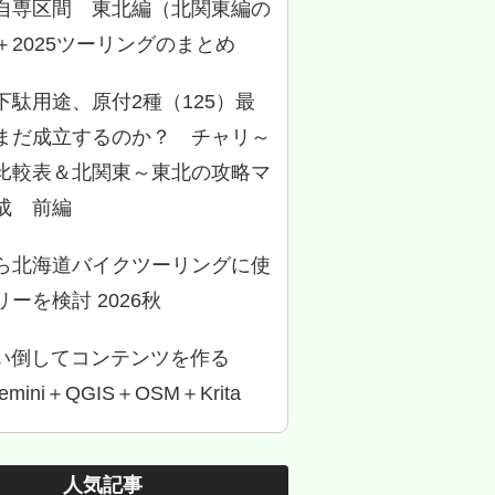
自専区間 東北編（北関東編の
＋2025ツーリングのまとめ
下駄用途、原付2種（125）最
まだ成立するのか？ チャリ～
比較表＆北関東～東北の攻略マ
成 前編
ら北海道バイクツーリングに使
ーを検討 2026秋
使い倒してコンテンツを作る
Gemini＋QGIS＋OSM＋Krita
人気記事