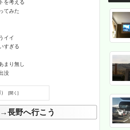
トを考える
ってみた
うイイ
いすぎる
あまり無し
出没
用）
→長野へ行こう