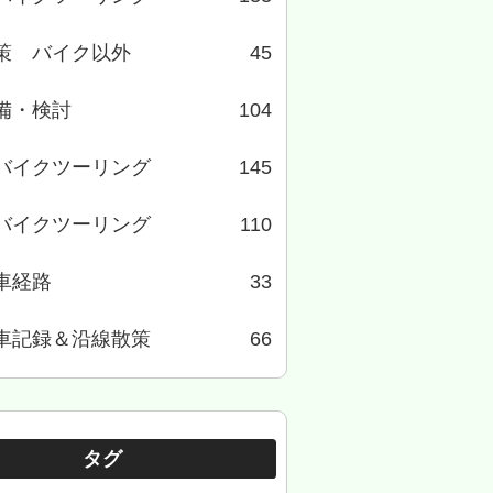
策 バイク以外
45
備・検討
104
バイクツーリング
145
バイクツーリング
110
車経路
33
車記録＆沿線散策
66
タグ