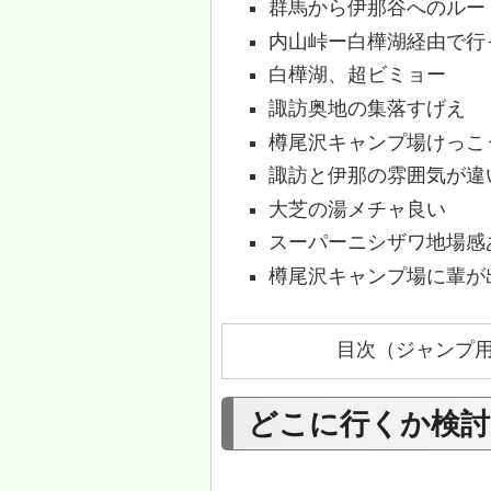
群馬から伊那谷へのルー
内山峠ー白樺湖経由で行
白樺湖、超ビミョー
諏訪奥地の集落すげえ
樽尾沢キャンプ場けっこ
諏訪と伊那の雰囲気が違
大芝の湯メチャ良い
スーパーニシザワ地場感
樽尾沢キャンプ場に輩が
目次（ジャンプ
どこに行くか検討