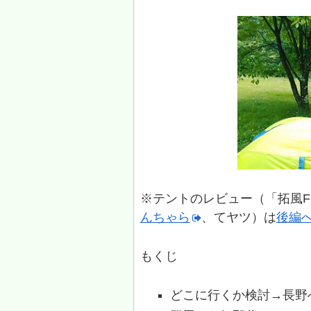
※テントのレビュー（「拓風F
んちゃら
、てヤツ）は
後編
もくじ
どこに行くか検討→長野