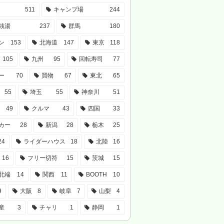
511
キャンプ場
244
銭湯
237
群馬
180
ン
153
北海道
147
東京
118
105
九州
95
回転寿司
77
ー
70
買物
67
東北
65
55
埼玉
55
神奈川
51
49
クルマ
43
四国
33
カー
28
新潟
28
栃木
25
24
ライダーハウス
18
北陸
16
16
フリー切符
15
茨城
15
北端
14
関西
11
BOOTH
10
9
大阪
8
岐阜
7
山梨
4
産
3
チャリ
1
静岡
1