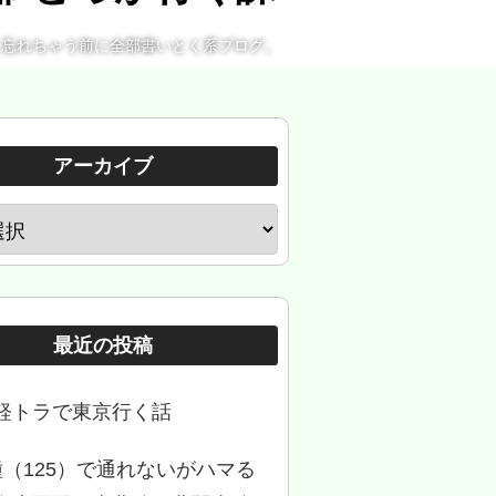
。忘れちゃう前に全部書いとく系ブログ。
アーカイブ
最近の投稿
軽トラで東京行く話
種（125）で通れないがハマる