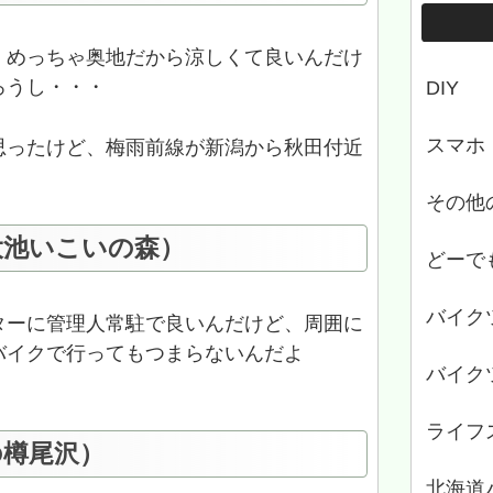
、めっちゃ奥地だから涼しくて良いんだけ
ろうし・・・
DIY
スマホ
思ったけど、梅雨前線が新潟から秋田付近
その他
大池いこいの森）
どーで
バイク
ターに管理人常駐で良いんだけど、周囲に
バイクで行ってもつまらないんだよ
バイク
ライフ
の樽尾沢）
北海道