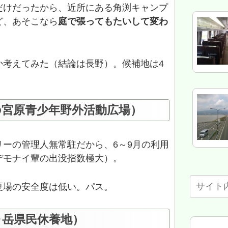
だけだったから、近所にある角渕キャンプ
ど、あそこなら
庭で張ってもたいして変わ
か考えてみた（結論は長野）。候補地は4
の宮原青少年野外活動広場）
ーの管理人無常駐だから、6～9月の利用
デモナイ輩の出没指数極大）。
夏場の安全度は低い。パス。
ヶ岳県民休養地）