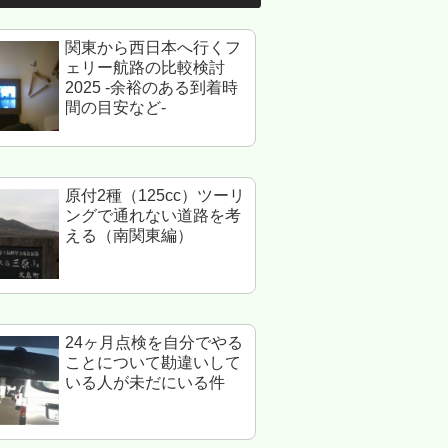
関東から西日本へ行くフ
ェリー航路の比較検討
2025 -余裕のある到着時
間の目安など-
原付2種（125cc）ツーリ
ングで通れない道路を考
える（南関東編）
24ヶ月点検を自分でやる
ことについて勘違いして
いる人が未だにいる件