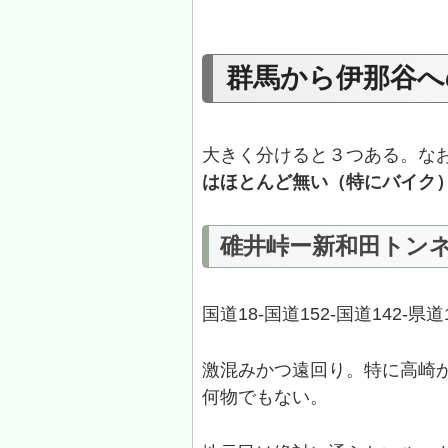
群馬から伊那谷へ
大きく分けると３つある。な
はほとんど無い（特にバイク
碓井峠ー新和田トン
国道18‐国道152‐国道142‐県道
激混みかつ遠回り。特に高崎
何物でもない。