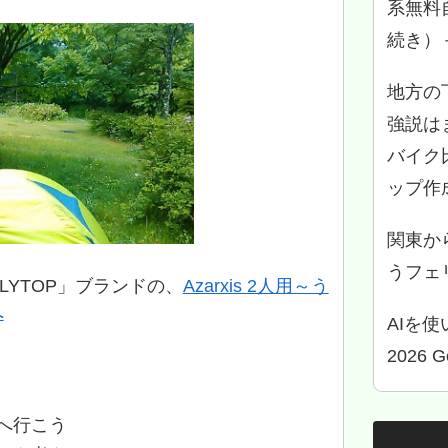
系無料
続き）
地方の
強説は
バイク
ップ作
関東か
うフェリ
LYTOP」ブランドの、
Azarxis 2人用～う
へ
AIを
2026 
へ行こう