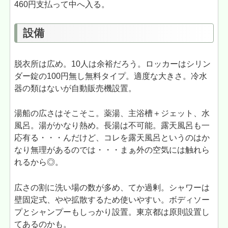
460円支払って中へ入る。
設備
脱衣所は広め。10人は余裕だろう。ロッカーはシリン
ダー錠の100円無し無料タイプ。適度な大きさ。冷水
器の類はないが自動販売機設置。
湯船の広さはそこそこ。薬湯、主浴槽＋ジェット、水
風呂。湯がかなり熱め。長湯は不可能。露天風呂も一
応有る・・・んだけど、コレを露天風呂というのはか
なり無理があるのでは・・・まぁ外の空気には触れら
れるから◎。
広さの割に洗い場の数が多め、てか過剰。シャワーは
壁固定式、やや拡散するため使いやすい。ボディソー
プとシャンプーもしっかり設置。東京都は原則設置し
てあるのかも。