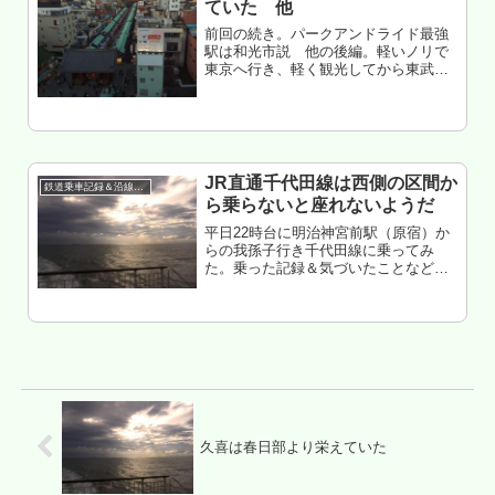
ていた 他
前回の続き。パークアンドライド最強
駅は和光市説 他の後編。軽いノリで
東京へ行き、軽く観光してから東武伊
勢崎線フル乗車して帰って来た記録。
もくじ 都心の店がやってない 北千住の
カオス感は健在 令和6年 エンジョイ
難易度爆上げ やはり俺にマッチ...
JR直通千代田線は西側の区間か
鉄道乗車記録＆沿線散策
ら乗らないと座れないようだ
平日22時台に明治神宮前駅（原宿）か
らの我孫子行き千代田線に乗ってみ
た。乗った記録＆気づいたことなどを
メモもくじ■原宿から北千住へ向かうル
ートを考える■千代田線にほぼフル乗車
■北千住で下りる場合はJR直通の千代
田線に乗ってはいけない
久喜は春日部より栄えていた