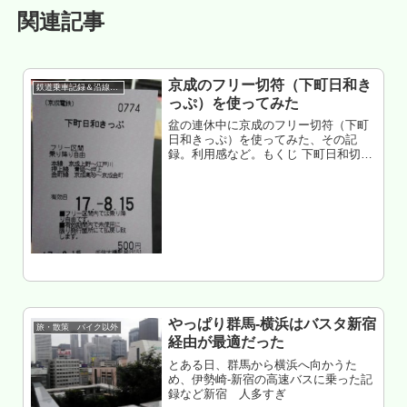
関連記事
京成のフリー切符（下町日和き
鉄道乗車記録＆沿線散策
っぷ）を使ってみた
盆の連休中に京成のフリー切符（下町
日和きっぷ）を使ってみた、その記
録。利用感など。もくじ 下町日和切符
とは 特徴→利用頻度の高い駅が地味に
多い この切符は元を取りやすい 実際に
下町日和切符を使ってみた まとめと所
感券面から溢れ出す京成っぽさ
やっぱり群馬-横浜はバスタ新宿
旅・散策 バイク以外
経由が最適だった
とある日、群馬から横浜へ向かうた
め、伊勢崎-新宿の高速バスに乗った記
録など新宿 人多すぎ