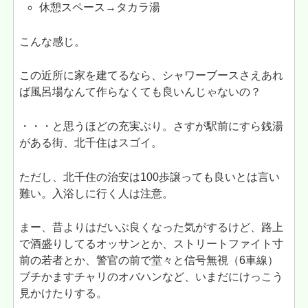
休憩スペース→タカラ湯
こんな感じ。
この近所に家を建てるなら、シャワーブースさえあれ
ば風呂場なんて作らなくても良いんじゃないの？
・・・と思うほどの充実ぶり。さすが駅前にすら銭湯
がある街、北千住はスゴイ。
ただし、北千住の治安は100歩譲っても良いとは言い
難い。入浴しに行く人は注意。
まー、昔よりはだいぶ良くなった気がするけど、路上
で酒盛りしてるオッサンとか、ストリートファイト寸
前の若者とか、警官の前で堂々と信号無視（6車線）
ブチかますチャリのオバハンなど、いまだにけっこう
見かけたりする。