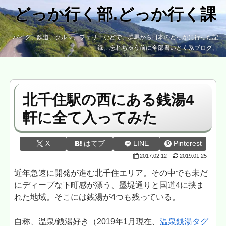
どっか行く部.どっか行く課
バイク、鉄道、クルマ、フェリーなどで、群馬から日本のどっかに行った記
録。忘れちゃう前に全部書いとく系ブログ。
北千住駅の西にある銭湯4
軒に全て入ってみた
X
はてブ
LINE
Pinterest
2017.02.12
2019.01.25
近年急速に開発が進む北千住エリア。その中でも未だ
にディープな下町感が漂う、墨堤通りと国道4に挟ま
れた地域。そこには銭湯が4つも残っている。
自称、温泉/銭湯好き（2019年1月現在、
温泉銭湯タグ