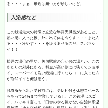
る・・・まぁ、最近は無い方が珍しいけど。
入浴感など
この銭湯最大の特徴は立派な半露天風呂があること。
熱い湯に入った後、外に出て体を冷やす・・・また入
る・・・冷やす・・・を繰り返せるのだ。スバラシ
イ！！
松戸の湯〇の里や、矢切駅前の〇がおの湯とか、この
あたりの郊外にある、料金が高い割には狭くてショボ
イ、スーパーイモ洗い銭湯に行くならココに入った方
が断然イイと俺は思う。
脱衣所から出た受付前には、テレビ付き休憩スペース
もあって24時まで営業しているし、この銭湯はスゴ
イ。ハッキリ言ってド田舎のやる気がない自治体系温
泉施設（地方交付税で無駄に建築したでしょ系）より