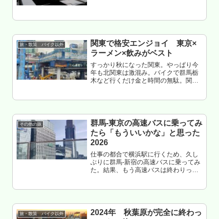
関東で格安エンジョイ 東京×
旅・散策 バイク以外
ラーメン×飲みがベスト
すっかり秋になった関東。やっぱり今
年も北関東は激混み。バイクで群馬栃
木など行くだけ金と時間の無駄。関東
エンジョイのデフォは鉄道で東京だろ
ー。てことで、鉄道で東京へ向かう。
もくじ 関東でドライブとかツーリング
は終わり 今年の年末年始 ヤバいよ...
群馬-東京の高速バスに乗ってみ
その他の旅
たら「もういいかな」と思った
2026
仕事の都合で横浜駅に行くため、久し
ぶりに群馬-新宿の高速バスに乗ってみ
た。結果、もう高速バスは終わりっぽ
い。もくじ 群馬-東京のバスについて
乗車前 伊勢崎駅で遅延発生は無理す
ぎ このバスの対象地域民 激狭くなっ
た もームリな気がする 群馬...
2024年 秋葉原が完全に終わっ
旅・散策 バイク以外