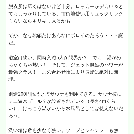
脱衣所は広くはないけど十分。ロッカーがデカい＆と
てもしっかりしている。市街地使い用リュックサック
くらいならギリギリ入るかも。
てか、なぜ靴箱だけあんなにボロイのだろう・・・謎
だ。
浴室は狭い。同時入浴5人が限界か？ でも、湯がめ
ちゃくちゃ熱い！ そして、ジェット風呂のパワーが
最強クラス！ この合わせ技により長湯は絶対に無
理。
別途200円払うと塩サウナも利用できる。サウナ横に
ミニ温水プール？が設置されている（長さ4mくら
い）。けっこう温かいから水風呂としては使えないだ
ろう。
洗い場は数も少なく狭い。ソープとシャンプーも無