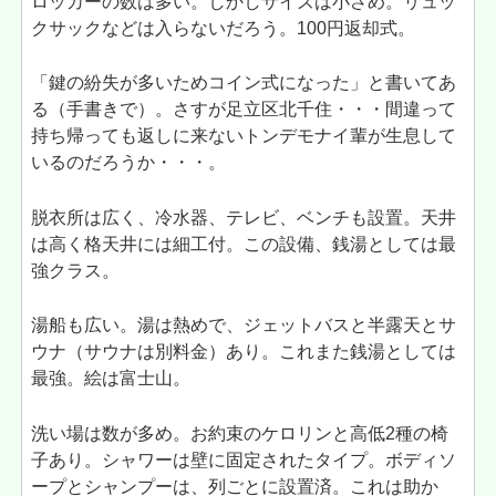
ロッカーの数は多い。しかしサイズは小さめ。リュッ
クサックなどは入らないだろう。100円返却式。
「鍵の紛失が多いためコイン式になった」と書いてあ
る（手書きで）。さすが足立区北千住・・・間違って
持ち帰っても返しに来ないトンデモナイ輩が生息して
いるのだろうか・・・。
脱衣所は広く、冷水器、テレビ、ベンチも設置。天井
は高く格天井には細工付。この設備、銭湯としては最
強クラス。
湯船も広い。湯は熱めで、ジェットバスと半露天とサ
ウナ（サウナは別料金）あり。これまた銭湯としては
最強。絵は富士山。
洗い場は数が多め。お約束のケロリンと高低2種の椅
子あり。シャワーは壁に固定されたタイプ。ボディソ
ープとシャンプーは、列ごとに設置済。これは助か