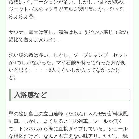
浴槽はバリエーションが多い。しかし、個々が狭め。
ジェットバスのマクラがアルミ製円筒になっていて、
冷え冷え◎。
サウナ、露天は無し。湯温はちょうどいい感じ（金の
湯比で言えばヌルイ）。
洗い場の数は多い。しかし、ソープシャンプーセット
が1つしかなかった。マイ石鹸を持って行った方が良
いと思う。・・・5人くらいしか入ってなかったけ
ど。
入浴感など
壁の絵は富山の立山連峰（たぶん）＆なぜか新幹線風
列車。しかし、よく見るとこの列車、レールが無く
て、トンネルから海に直接ダイブしている。シュール
な構図だけど、なんとも言えない味アリ。ただし、銭