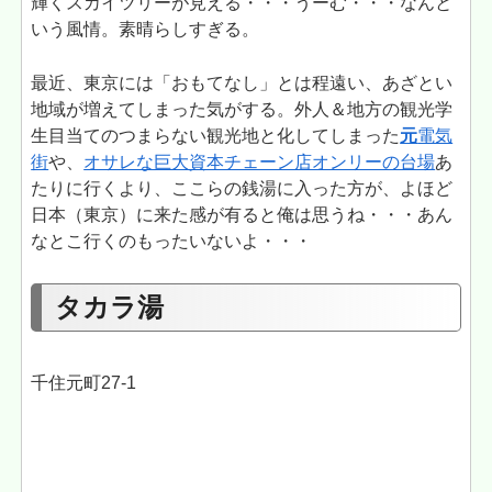
輝くスカイツリーが見える・・・うーむ・・・なんと
いう風情。素晴らしすぎる。
最近、東京には「おもてなし」とは程遠い、あざとい
地域が増えてしまった気がする。外人＆地方の観光学
生目当てのつまらない観光地と化してしまった
元
電気
街
や、
オサレな巨大資本チェーン店オンリーの台場
あ
たりに行くより、ここらの銭湯に入った方が、よほど
日本（東京）に来た感が有ると俺は思うね・・・あん
なとこ行くのもったいないよ・・・
タカラ湯
千住元町27-1