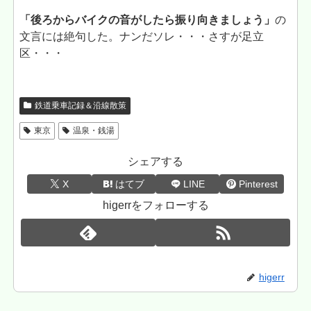
「後ろからバイクの音がしたら振り向きましょう」
の
文言には絶句した。ナンだソレ・・・さすが足立
区・・・
鉄道乗車記録＆沿線散策
東京
温泉・銭湯
シェアする
X
はてブ
LINE
Pinterest
higerrをフォローする
higerr