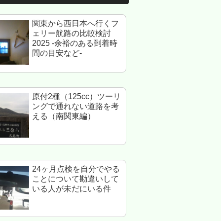
関東から西日本へ行くフ
ェリー航路の比較検討
2025 -余裕のある到着時
間の目安など-
原付2種（125cc）ツーリ
ングで通れない道路を考
える（南関東編）
24ヶ月点検を自分でやる
ことについて勘違いして
いる人が未だにいる件