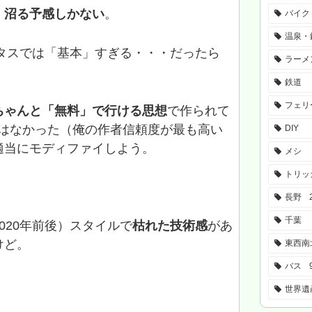
。
沼る予感しかない
。
バイク
温泉・
クセリタスでは「基本」すぎる・・・だったら
ラーメ
鉄道
フェリ
ちゃんと「無料」で行ける思想
で作られて
択肢はなかった（俺の作者信頼度が最も高い
DIY
適当にモディファイしよう。
メシ
トリッ
長野
千葉
020年前後）スタイルで
枯れた技術感
があ
けど。
東西南
バス
世界遺