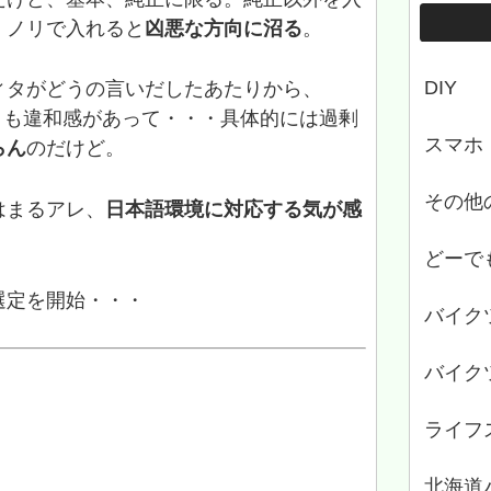
。ノリで入れると
凶悪な方向に沼る
。
DIY
ィタがどうの言いだしたあたりから、
にどうも違和感があって・・・具体的には過剰
スマホ
らん
のだけど。
その他
はまるアレ、
日本語環境に対応する気が感
どーで
選定を開始・・・
バイク
バイク
ライフ
北海道