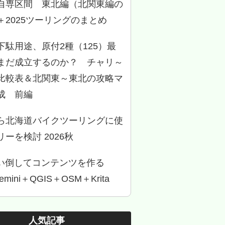
自専区間 東北編（北関東編の
＋2025ツーリングのまとめ
下駄用途、原付2種（125）最
まだ成立するのか？ チャリ～
比較表＆北関東～東北の攻略マ
成 前編
ら北海道バイクツーリングに使
ーを検討 2026秋
使い倒してコンテンツを作る
Gemini＋QGIS＋OSM＋Krita
人気記事