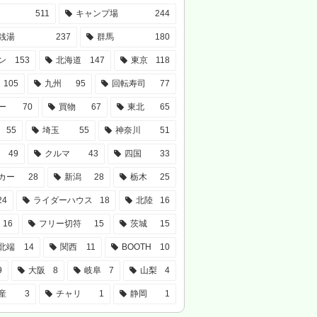
511
キャンプ場
244
銭湯
237
群馬
180
ン
153
北海道
147
東京
118
105
九州
95
回転寿司
77
ー
70
買物
67
東北
65
55
埼玉
55
神奈川
51
49
クルマ
43
四国
33
カー
28
新潟
28
栃木
25
24
ライダーハウス
18
北陸
16
16
フリー切符
15
茨城
15
北端
14
関西
11
BOOTH
10
9
大阪
8
岐阜
7
山梨
4
産
3
チャリ
1
静岡
1