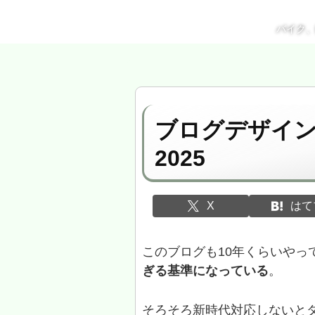
バイク
ブログデザイ
2025
X
はて
このブログも10年くらいやっ
ぎる基準になっている
。
そろそろ新時代対応しないと