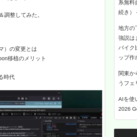
系無料
続き）
え＆調整してみた。
地方の
強説は
バイク
マ）の変更とは
ップ作
Cocoon移植のメリット
関東か
る時代
うフェリ
AIを
2026 