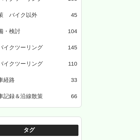
策 バイク以外
45
備・検討
104
バイクツーリング
145
バイクツーリング
110
車経路
33
車記録＆沿線散策
66
タグ