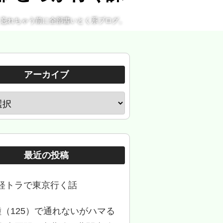
。忘れちゃう前に全部書いとく系ブログ。
アーカイブ
最近の投稿
軽トラで東京行く話
種（125）で通れないがハマる