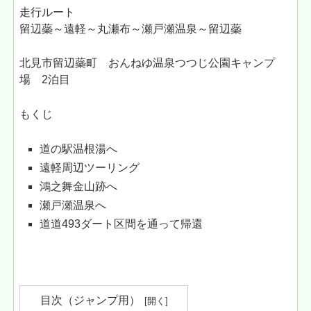
走行ルート
留辺蘂～遠軽～丸瀬布～瀬戸瀬温泉～留辺蘂
北見市留辺蘂町 おんねゆ温泉つつじ公園キャンプ
場 2泊目
もくじ
道の駅温根湯へ
遠軽周辺ツーリング
鴻之舞金山跡へ
瀬戸瀬温泉へ
道道493ダート区間を通って帰還
目次（ジャンプ用）