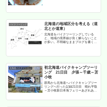
じ公園キャンプ場 3泊目もくじ 北見
西側をツーリング ラーメン屋龍神 イ
マイチすぎてトリトンへ 訓...
北海道の地域区分を考える（道
バイクツーリング
北とか道東）
北海道をバイクツーリングしている
と、地域の境界線が良く解らないこと
が多い。不明確なままブログを書くと
不具合が起きそうなので、当ブログで
利用する地域区分について改めて考え
てみた。もくじ 北海道広すぎ 一番困る
のは観光関連 勝手に区分した北海道...
初北海道バイクキャンプツーリ
北海道バイクツーリング
ング 21日目 夕張～千歳～苫
小牧
群馬から北海道へバイクキャンプツー
リングへ行った記録21日目 晴れ平取
～苫小牧新日本海フェリーあざれあ
泊もくじ 今日から組のテンション高す
ぎ 新夕張へ セイコーマートの弁当旨い
夕張駅方面へ 千歳へ イオン千歳内回転
寿司とっぴービミョー ...