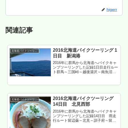
higerr
関連記事
2016北海道バイクツーリング 1
北海道バイクツーリング
日目 新潟港
2016年に群馬から北海道へバイクキャ
ンプツーリングした記録1日目走行ルー
ト群馬～三国峠～越後湯沢～南魚沼～
十日町～小千谷～長岡～三条～秋葉区
～港南区～東区～新潟港新日本海フェ
リー らいらっくツーリストB 泊も
くじ 群馬～道の駅南魚沼 道の...
2016北海道バイクツーリング
北海道バイクツーリング
14日目 北見西部
2016年に群馬から北海道へバイクキャ
ンプツーリングした記録14日目 雨走
行ルート留辺蘂～北見～訓子府～留辺
蘂北見市留辺蘂町 おんねゆ温泉つつ