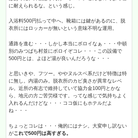
に耐えられるな。という感じ。
入浴料500円払って中へ。靴箱には鍵があるのに、脱
衣所にはロッカーが無いという意味不明な運用。
通路を進む・・・しかし本当にボロイなぁ・・・中頓
別のみつばち村並にボロイぞコレ・・・この設備で
500円とは、よほど湯が良いんだろうな・・・
と思いきや、フツー。ややヌルスベ系だけど特徴は特
に無し。内湯のみ。脱衣所のカビ臭さが異常なレベ
ル。近所の有志で維持していて協力金100円とかな
ら、地元の方ご苦労様です。ってな感じで気持ちよく
入れるんだけどな・・・ココ仮にもホテルだよ
ね・・・
ちょっとコレは・・・俺的にはナシ。大変申し訳ない
が
これで500円は高すぎる。