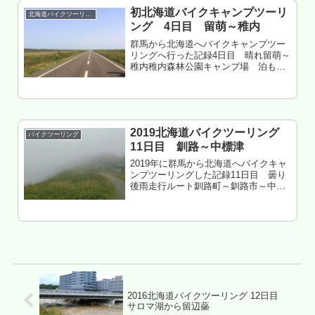
初北海道バイクキャンプツーリ
北海道バイクツーリング
ング 4日目 留萌～稚内
群馬から北海道へバイクキャンプツー
リングへ行った記録4日目 晴れ留萌～
稚内稚内森林公園キャンプ場 泊もく
じ 神居岩公園キャンプ場を出発 オロロ
ンライン留萌から苫前イイ とままえ温
泉ふわっと けっこうイイ 羽幌の海鮮
丼屋北のにしん屋さん旨い ...
2019北海道バイクツーリング
バイクツーリング
11日目 釧路～中標津
2019年に群馬から北海道へバイクキャ
ンプツーリングした記録11日目 曇り
後雨走行ルート釧路町～釧路市～中茶
安別～中標津北海道北海道標津郡中標
津町 緑が丘森林公園 泊もくじ 地元
BBQ民はマリンパークへ行ってるぽい
まつりや サイコー 80...
2016北海道バイクツーリング 12日目
サロマ湖から留辺蘂