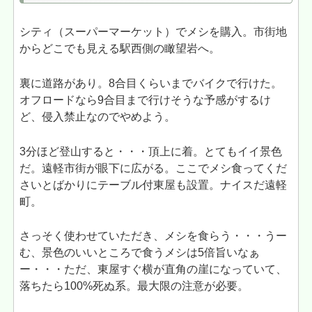
シティ（スーパーマーケット）でメシを購入。市街地
からどこでも見える駅西側の瞰望岩へ。
裏に道路があり。8合目くらいまでバイクで行けた。
オフロードなら9合目まで行けそうな予感がするけ
ど、侵入禁止なのでやめよう。
3分ほど登山すると・・・頂上に着。とてもイイ景色
だ。遠軽市街が眼下に広がる。ここでメシ食ってくだ
さいとばかりにテーブル付東屋も設置。ナイスだ遠軽
町。
さっそく使わせていただき、メシを食らう・・・うー
む、景色のいいところで食うメシは5倍旨いなぁ
ー・・・ただ、東屋すぐ横が直角の崖になっていて、
落ちたら100%死ぬ系。最大限の注意が必要。