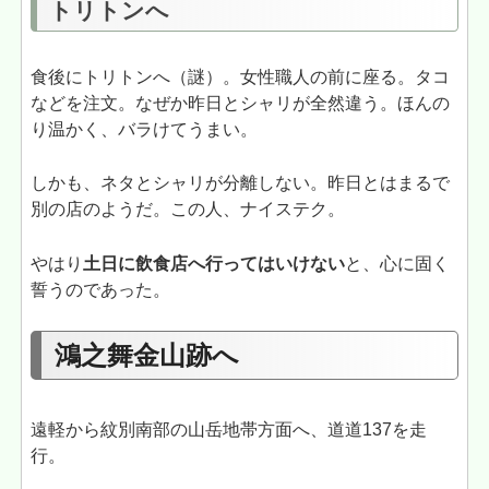
トリトンへ
食後にトリトンへ（謎）。女性職人の前に座る。タコ
などを注文。なぜか昨日とシャリが全然違う。ほんの
り温かく、バラけてうまい。
しかも、ネタとシャリが分離しない。昨日とはまるで
別の店のようだ。この人、ナイステク。
やはり
土日に飲食店へ行ってはいけない
と、心に固く
誓うのであった。
鴻之舞金山跡へ
遠軽から紋別南部の山岳地帯方面へ、道道137を走
行。