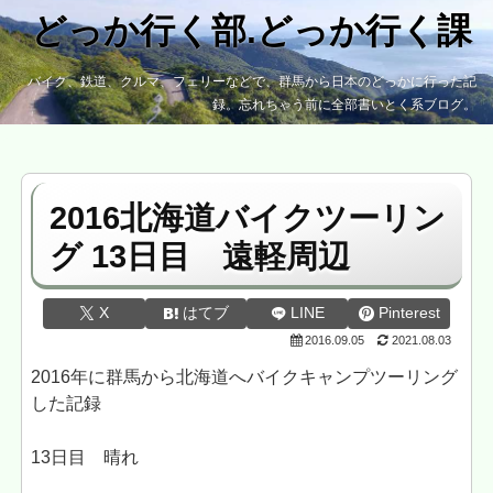
どっか行く部.どっか行く課
バイク、鉄道、クルマ、フェリーなどで、群馬から日本のどっかに行った記
録。忘れちゃう前に全部書いとく系ブログ。
2016北海道バイクツーリン
グ 13日目 遠軽周辺
X
はてブ
LINE
Pinterest
2016.09.05
2021.08.03
2016年に群馬から北海道へバイクキャンプツーリング
した記録
13日目 晴れ