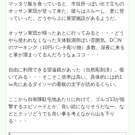
マッタリ飯を食っていると、市役所っぽい出で立ちの
オッサン軍団が登って来た。彼らはスルーし、更に登
っていった。どうやら上に展望施設があるようだ。
オッサン軍団が帰ったあとに行ってみると・・・どう
やら使われなくなった天体観測所ぽい雰囲気。D◯N
のマーキング（10円パンチ彫り物）多数。深夜に来る
と輩が溜まってるんだろうなぁココ・・・
自由に利用できる望遠鏡があった（当然彫刻済）。覗
いてみる・・・そこそこ倍率は高い。具体的には約1
㎞先にあるダイソーの看板の文字が読めるくらい。
ここから自衛隊駐屯地あたりに向けて、ゴルゴ13が狙
撃するエビソードとか、良い絵になりそうだなー。な
どとクッソどうでも良い事を考えながら山を下り
る・・・