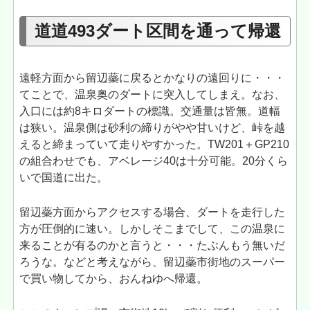
道道493ダート区間を通って帰還
遠軽方面から留辺蘂に戻るとかなりの遠回りに・・・
てことで、温泉奥のダートに突入してしまえ。なお、
入口には約8キロダートの標識。交通量は皆無。道幅
は狭い。温泉側は砂利の締りがやや甘いけど、峠を越
えると締まっていて走りやすかった。TW201＋GP210
の組合わせでも、アベレージ40は十分可能。20分くら
いで国道に出た。
留辺蘂方面からアクセスする場合、ダートを走行した
方が圧倒的に速い。しかしそこまでして、この温泉に
来ることが有るのかと言うと・・・たぶんもう無いだ
ろうな。などと考えながら、留辺蘂市街地のスーパー
で買い物してから、おんねゆへ帰還。