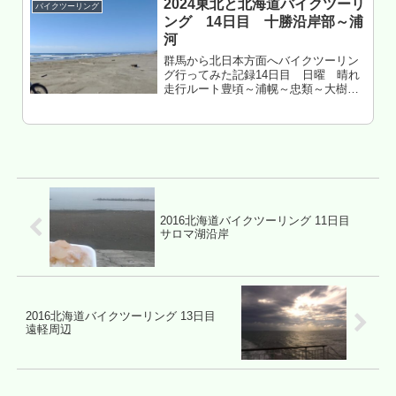
2024東北と北海道バイクツーリ
バイクツーリング
ング 14日目 十勝沿岸部～浦
河
群馬から北日本方面へバイクツーリン
グ行ってみた記録14日目 日曜 晴れ
走行ルート豊頃～浦幌～忠類～大樹～
野塚トンネル～浦河～様似～えりも～
様似～浦河走行距離 約290㎞北海道浦
河郡浦河町 オロマップキャンプ場
泊もくじ 太平洋眺めながら朝メ...
2016北海道バイクツーリング 11日目
サロマ湖沿岸
2016北海道バイクツーリング 13日目
遠軽周辺