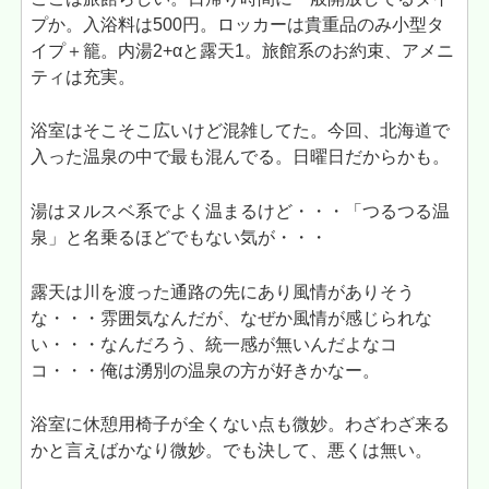
プか。入浴料は500円。ロッカーは貴重品のみ小型タ
イプ＋籠。内湯2+αと露天1。旅館系のお約束、アメニ
ティは充実。
浴室はそこそこ広いけど混雑してた。今回、北海道で
入った温泉の中で最も混んでる。日曜日だからかも。
湯はヌルスベ系でよく温まるけど・・・「つるつる温
泉」と名乗るほどでもない気が・・・
露天は川を渡った通路の先にあり風情がありそう
な・・・雰囲気なんだが、なぜか風情が感じられな
い・・・なんだろう、統一感が無いんだよなコ
コ・・・俺は湧別の温泉の方が好きかなー。
浴室に休憩用椅子が全くない点も微妙。わざわざ来る
かと言えばかなり微妙。でも決して、悪くは無い。