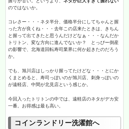
握りが甘い。というより、
ネタが巨大すぎて握れない
のではないか。
コレさー・・・ネタ半分、価格半分にしてちゃんと握
った方が良くね・・・去年この店来たときは、きちん
と握って出てきたと思うんだけどなぁ・・・なんだか
トリトン、変な方向に進んでないか？ とっぴー倒産
の影響で、北海道回転寿司業界に何か起きたのだろう
か。
でも、旭川店はしっかり握ってたけどな・・・とにか
くまとめると、寿司っぽいのが旭川店、刺身っぽいの
が遠軽店、中間が北見店という感じか。
今回入ったトリトンの中では、遠軽店のネタがデカ安
一番。お得感は最も高い。
コインランドリー洗濯館へ