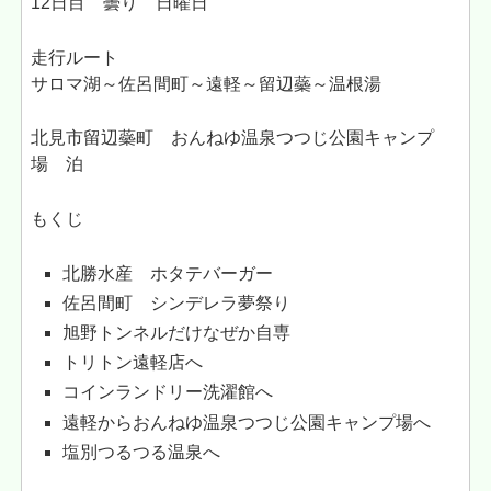
12日目 曇り 日曜日
走行ルート
サロマ湖～佐呂間町～遠軽～留辺蘂～温根湯
北見市留辺蘂町 おんねゆ温泉つつじ公園キャンプ
場 泊
もくじ
北勝水産 ホタテバーガー
佐呂間町 シンデレラ夢祭り
旭野トンネルだけなぜか自専
トリトン遠軽店へ
コインランドリー洗濯館へ
遠軽からおんねゆ温泉つつじ公園キャンプ場へ
塩別つるつる温泉へ