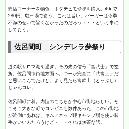
売店コーナーを物色。ホタテヒモ珍味を購入。40gで
280円。駐車場で食う。これは旨い。バーガーは今季
不漁のせいで旨くなかったのだろう・・・という事に
しておく。
佐呂間町 シンデレラ夢祭り
道の駅サロマ湖を過ぎ、その先の信号「富武士」で左
折。佐呂間市街地方面へ。つーか完全に「武富士」だ
と思いこんでたけど、よく見たら富武士（とっぷし）
じゃんコレ。
佐呂間町に着。内陸のこちらが中心市街地らしい。そ
こそこ大きな町でコンビニも数件あった。この市街地
が浜側にあれば、キムアネップ岬キャンプ場も使い勝
手がいいんだろうけど・・・それは無茶な話。