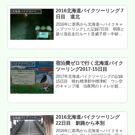
2016北海道バイクツーリング 7
北海道バイクツーリング
日目 道北
2016年に群馬から北海道へバイクキャ
ンプツーリングした記録7日目 弱雨と
曇り混在走行ルート音威子府～中頓別
～浜頓別～豊富～ピンネシリ温泉～中
頓別枝幸郡中頓別町 ライダーハウス
北緯45度みつばち村 泊もくじ 中頓別
のライダーハウス 北緯45...
宿泊費ゼロで行く北海道バイク
バイクツーリング
ツーリング2017-15日目
2017年北海道バイクツーリングの記録
15日目 晴れ標津郡中標津町 ウシ空
のキャンプ場 泊夜間のトイレが超遠
いもくじ 移動距離約200㎞のルート検
討 留辺蘂から津別へ 津別から美幌へ
藻琴山から神の子池へ 裏摩周展望台へ
開陽台へ ラーメン...
2016北海道バイクツーリング
北海道バイクツーリング
22日目 釧路から本別
2016年に群馬から北海道へバイクキャ