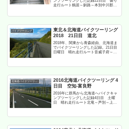
ンプツーリングした記録22日目 曇り
走行ルート鶴居～釧路～本別中川郡本
別町 静山キャンプ村 泊もくじ 釧路
丹頂市場ラーメン魚一へ 道東自動車道
を帯広方面へ 静山キャンプ村へ 道の駅
ステラ★ほんべつへ 本...
東北＆北海道バイクツーリング
バイクツーリング
2018 21日目 道北
2018年、関東から青森経由、北海道ま
でバイクツーリングした記録。21日目
日曜日 晴れ走行ルート音威子府～中
川～幌延～豊富温泉～知駒～中頓別～
歌登～枝幸北海道枝幸郡枝幸町 ウス
タイベ千畳岩キャンプ場 泊もくじ 交
通量少なすぎて サイコー 中...
2016北海道バイクツーリング 4
北海道バイクツーリング
日目 空知-富良野
2016年に群馬から北海道へバイクキャ
ンプツーリングした記録4日目 土曜
日 晴れ走行ルート北竜～芦別～上富
良野～吹上温泉～中富良野～芦別～深
川～北竜雨竜郡北竜町 金比羅公園 3
泊目もくじ 道の駅スタープラザ芦別へ
芦別の新宝来軒ガタタンラー...