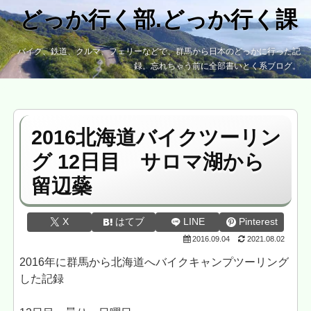
どっか行く部.どっか行く課
バイク、鉄道、クルマ、フェリーなどで、群馬から日本のどっかに行った記
録。忘れちゃう前に全部書いとく系ブログ。
2016北海道バイクツーリン
グ 12日目 サロマ湖から
留辺蘂
X
はてブ
LINE
Pinterest
2016.09.04
2021.08.02
2016年に群馬から北海道へバイクキャンプツーリング
した記録