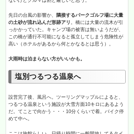
ないけどクルマは割と厳しいと思う。
先日の台風の影響か、
隣接するパークゴルフ場に大量
の土砂が流れ込んだ形跡アリ
。橋には大量の流木が引
っかかっていた。キャンプ場の被害は無いようだが、
この橋が通行不可能になると孤立してしまう危険性が
高い（ホテルがあるから何とかなるとは思う）。
大雨時は泊まらない方がいいかも。
塩別つるつる温泉へ
設営完了後、風呂へ。ツーリングマップルによると、
つるつる温泉という施設が大雪方面10キロにあるよう
だ。てことで向かう・・・10分くらいで着。バイク停
めて中へ。
ここは旅館らしい。日帰り時間に一般開放してるタイ