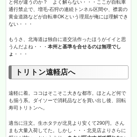
と何が違うのか？ よく解らない・・・ここが自転車
通行禁止で、増毛-石狩の連続トンネル区間や、襟裳の
黄金道路などが自転車OKという理屈が俺には理解でき
ない・・・
もうさ、北海道は独自に道交法作ったほうがイイと思
うんだよね・・・
本州と基準を合せるのは無理でし
ょ
・・・
トリトン遠軽店へ
遠軽に着。ココはそこそこ大きな都市。ほとんど何で
も揃う系。ダイソーで消耗品などを買い出し後、回転
寿司トリトンへ。
適当に注文。生ホタテが北見より安くて290円。さん
まも大量入荷してた。しかし・・・北見店よりさらに