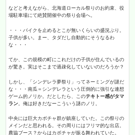
などと考えながら、北海道ローカル祭りのお約束、役
場駐車場にて絶賛開催中の祭り会場へ。
・・・バイクを止めるとこが無いくらいの盛況ぶり。
子供が多い。まー、タダだし自動的にそうなるわ
な・・・
てか、この規模の町にこれだけの子供が住んでいるの
が驚き。実はそこまで過疎化していないのだろうか？
しかし、「シンデレラ夢祭り」ってネーミングが謎だ
な・・・南瓜＝シンデレラという圧倒的に強引な連想
ゲーム的ノリか。だとしたら、この
テキトー感がタマ
ラン
。俺は好きだなーこういう謎のノリ。
中央には巨大カボチャ群が鎮座していた。この祭りの
メインだと思われる。その周りにはフリマ的な出店。
農協ブース？からはカボチャが振る舞われていた。