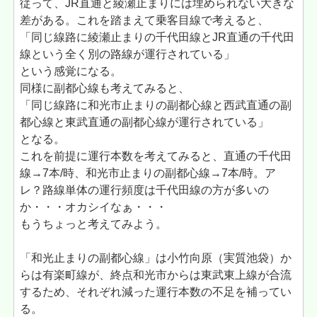
従って、JR直通と綾瀬止まりには埋められない大きな
差がある。これを踏まえて乗客目線で考えると、
「同じ線路に綾瀬止まりの千代田線とJR直通の千代田
線という全く別の路線が運行されている」
という感覚になる。
同様に副都心線も考えてみると、
「同じ線路に和光市止まりの副都心線と西武直通の副
都心線と東武直通の副都心線が運行されている」
となる。
これを前提に運行本数を考えてみると、直通の千代田
線→7本/時、和光市止まりの副都心線→7本/時。ア
レ？路線単体の運行頻度は千代田線の方が多いの
か・・・オカシイなぁ・・・
もうちょっと考えてみよう。
「和光止まりの副都心線」は小竹向原（実質池袋）か
らは有楽町線が、終点和光市からは東武東上線が合流
するため、それぞれ減った運行本数の不足を補ってい
る。