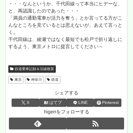
・・・なんというか、千代田線って本当にヒデーな、
と、再認識したのであった・・・
「満員の通勤電車が活力を奪う」とか言ってる方がこ
んなところを見ているとは思えないが、あえて言っと
く。
千代田線は、綾瀬ではなく最短でも松戸で折り返しに
するよう、東京メトロに提言してください～
鉄道乗車記録＆沿線散策
東京
神奈川
鉄道
シェアする
X
はてブ
LINE
Pinterest
higerrをフォローする