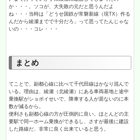
か・・・。ソコが、大失敗の元だと思うんだよ
ね・・・当時は「どうせ国鉄が常磐新線（現TX）作る
んだから綾瀬までで十分だろ」って思ってたんじゃな
いの・・・コレ・・・
まとめ
てことで、副都心線に比べて千代田線はかなり混んで
いる。理由は、綾瀬（北綾瀬）にある車両基地と途中
乗換駅がショボイせいで、降車する人が居ないのに本
数が減るから。
便利さも副都心線の方が圧倒的に良い。ほとんどの主
要駅で同一ホーム乗換ができるし、さすが最後に建設
した路線だ、非常に良く出来ていると思う。