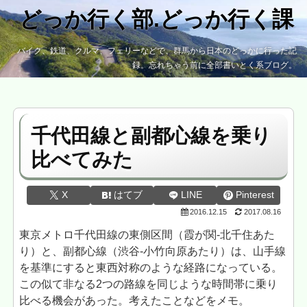
どっか行く部.どっか行く課
バイク、鉄道、クルマ、フェリーなどで、群馬から日本のどっかに行った記
録。忘れちゃう前に全部書いとく系ブログ。
千代田線と副都心線を乗り
比べてみた
X
はてブ
LINE
Pinterest
2016.12.15
2017.08.16
東京メトロ千代田線の東側区間（霞が関-北千住あた
り）と、副都心線（渋谷-小竹向原あたり）は、山手線
を基準にすると東西対称のような経路になっている。
この似て非なる2つの路線を同じような時間帯に乗り
比べる機会があった。考えたことなどをメモ。