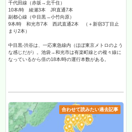
千代田線（赤坂→北千住）
10本/時 綾瀬3本 JR直通7本
副都心線（中目黒→小竹向原）
9本/時 和光市7本 西武直通2本 （＋新宿3丁目止
まり2本）
中目黒-渋谷は、一応東急線内（ほぼ東京メトロのよう
な感じだが）。池袋→和光市は有楽町線との複々線に
なっているから倍の18本/時の運行本数がある。
合わせて読みたい過去記事