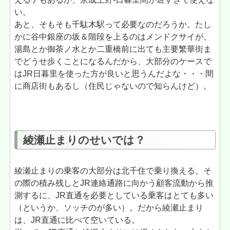
い。
あと、そもそも千駄木駅って必要なのだろうか。たし
かに谷中銀座の坂＆階段を上るのはメンドクサイが、
湯島とか御茶ノ水とか二重橋前に出ても主要繁華街ま
でどうせ歩くことになるんだから、大部分のケースで
はJR日暮里を使った方が良いと思うんだよな・・・間
に商店街もあるし（住民じゃないので知らんけど）。
綾瀬止まりのせいでは？
綾瀬止まりの乗客の大部分は北千住で乗り換える。そ
の際の積み残しとJR連絡通路に向かう顧客流動から推
測するに、JR直通を必要としている乗客はとても多い
（というか、ソッチのが多い）。だから綾瀬止まり
は、JR直通に比べて空いている。