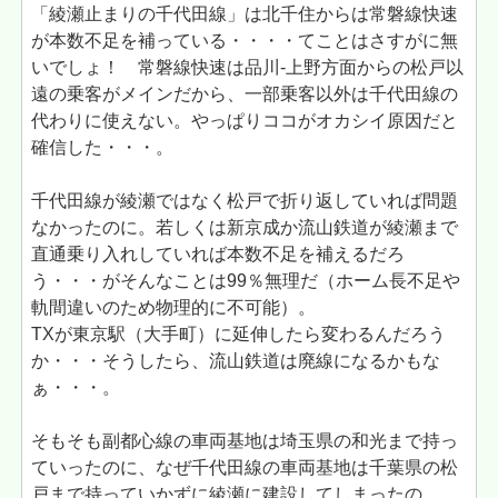
「綾瀬止まりの千代田線」は北千住からは常磐線快速
が本数不足を補っている・・・・てことはさすがに無
いでしょ！ 常磐線快速は品川-上野方面からの松戸以
遠の乗客がメインだから、一部乗客以外は千代田線の
代わりに使えない。やっぱりココがオカシイ原因だと
確信した・・・。
千代田線が綾瀬ではなく松戸で折り返していれば問題
なかったのに。若しくは新京成か流山鉄道が綾瀬まで
直通乗り入れしていれば本数不足を補えるだろ
う・・・がそんなことは99％無理だ（ホーム長不足や
軌間違いのため物理的に不可能）。
TXが東京駅（大手町）に延伸したら変わるんだろう
か・・・そうしたら、流山鉄道は廃線になるかもな
ぁ・・・。
そもそも副都心線の車両基地は埼玉県の和光まで持っ
ていったのに、なぜ千代田線の車両基地は千葉県の松
戸まで持っていかずに綾瀬に建設してしまったの