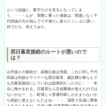
という結論に、数字だけを見るとなってしま
う。・・・んが、実際に乗った感覚は、間違いなく千
代田線の方が混んでて不便だし座りにくい上に遅い。
何でだろ。考えてみた。
西日暮里接続のルートが悪いので
は？
山手線との接続が、副都心線は池袋。これに対し千代
田線は何故かマイナーな西日暮里。建設費が膨らんで
も日暮里接続にしていれば超便利だったのに・・・本
当に悔やまれる。日暮里なら京成乗換が使えたのでは
ないかなー、と。町屋じゃ普通列車しか止まらないか
ら絶妙に使えないんだよね・・・、湯島で京成に乗換
えるテもあるが、京成上野-日暮里間が遅すぎて使えな