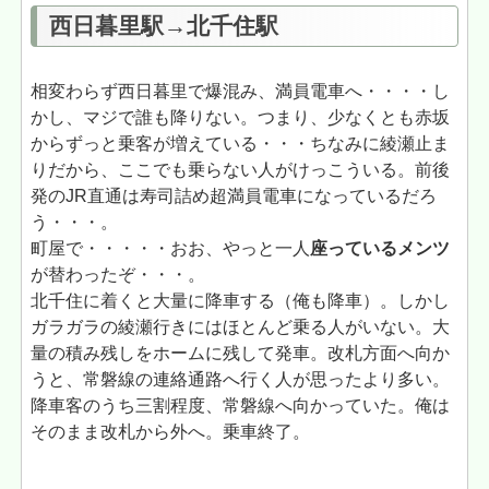
西日暮里駅→北千住駅
相変わらず西日暮里で爆混み、満員電車へ・・・・し
かし、マジで誰も降りない。つまり、少なくとも赤坂
からずっと乗客が増えている・・・ちなみに綾瀬止ま
りだから、ここでも乗らない人がけっこういる。前後
発のJR直通は寿司詰め超満員電車になっているだろ
う・・・。
町屋で・・・・・おお、やっと一人
座っているメンツ
が替わったぞ・・・。
北千住に着くと大量に降車する（俺も降車）。しかし
ガラガラの綾瀬行きにはほとんど乗る人がいない。大
量の積み残しをホームに残して発車。改札方面へ向か
うと、常磐線の連絡通路へ行く人が思ったより多い。
降車客のうち三割程度、常磐線へ向かっていた。俺は
そのまま改札から外へ。乗車終了。