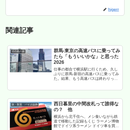
higerr
関連記事
群馬-東京の高速バスに乗ってみ
その他の旅
たら「もういいかな」と思った
2026
仕事の都合で横浜駅に行くため、久し
ぶりに群馬-新宿の高速バスに乗ってみ
た。結果、もう高速バスは終わりっぽ
い。もくじ 群馬-東京のバスについて
乗車前 伊勢崎駅で遅延発生は無理す
ぎ このバスの対象地域民 激狭くなっ
た もームリな気がする 群馬...
西日暮里の中間改札って誰得な
旅・散策 バイク以外
の？ 他
横浜から北千住へ、メシ食いながら鉄
道で移動した記録もくじ ラーメン博物
館でドイツ系ラーメン ドイツ車を買い