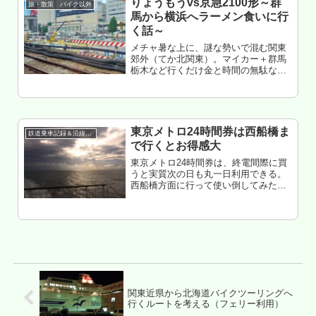
りょうもうvs京急2100形～群
旅・散策 バイク以外
馬から横浜へラーメン食いに行
く話～
メチャ暑な上に、謎な勢いで混む関東
郊外（てか北関東）。マイカー＋群馬
栃木など行くだけ金と時間の無駄な
2025。ということで、また鉄道主体で
ラーメン食いに神奈川方面へ行く話
（一応、仕事のついでに）。もくじ B
級グルメ（てかラーメン）東京圏最
強...
東京メトロ24時間券は西船橋ま
鉄道乗車記録＆沿線散策
で行くとお得感大
東京メトロ24時間券は、終電間際に買
うと実質次の日も丸一日利用できる。
西船橋方面に行って使い倒してみたら
お得感がハンパなかった、という超個
人的な旅の記録もくじ 前日の夜11時に
買った24時間券を使い倒す 24時間券な
らば禁断の秘技、折返乗車...
関東近県から北海道バイクツーリングへ
行くルートを考える（フェリー利用）