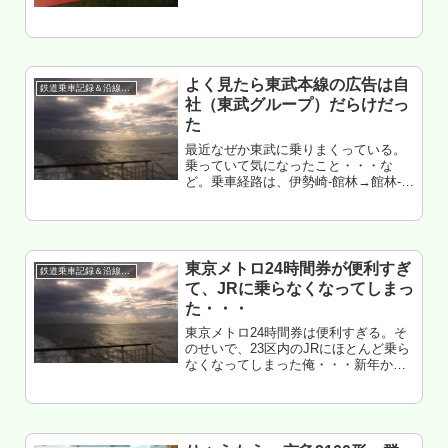
に行く 目黒の活へ とりあえずメトロ
24時間券購入 ラーメン屋かすみそう旨
い 西日暮里の中間改札って誰得なの？
あと1回
よく見たら東武本線の広告は自
鉄道乗車記録＆沿線散策
社（東武グループ）だらけだっ
た
最近なぜか東武に乗りまくっている。
乗っていて気になったこと・・・な
ど。乗車経路は、伊勢崎-館林→館林-久
喜→久喜-春日部（田園都市線直通）→
春日部-柏→柏-船橋もくじ 伊勢崎-館林
間の車両には中吊り広告が異様に少な
い 館林-久喜は広告激増 ...
東京メトロ24時間券が便利すぎ
鉄道乗車記録＆沿線散策
て、JRに乗らなくなってしまっ
た・・・
東京メトロ24時間券は便利すぎる。そ
のせいで、23区内のJRにほとんど乗ら
なくなってしまった俺・・・新年から
使い倒してみた記録もくじ 東武から本
所吾妻橋へ 赤坂見附のビックカメラへ
築地場外からぐんまちゃん家へ 末広町
の電気街へ アメ横怪し...