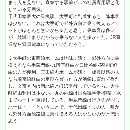
まり人を見ない。直結する駅前ビルの社員専用駅と化
している雰囲気。
千代田線最大の乗換駅、大手町に到着するも、降車客
は少ない。これは大手町で郊外方向に乗り換えるメリ
ットがほとんど無いから※だと思う。乗車客は多い
が、綾瀬止まりだからか乗らない人も多かった。JR直
通なら満員電車になっていただろう。
※大手町の東西線ホームは地味に遠く、郊外方向に乗
換えるなら半蔵門線-九段下経由か日比谷線-茅場町経
由の方が便利。三田線もホームが遠く、板橋以遠の人
なら埼京線経由の定期を買った方が池袋に寄れて得だ
し、文京区内は南北線とほぼ平行しているから、大手
町経由利用は少ない。丸の内線は国会議事堂-御茶ノ水
までルートが重複している。半蔵門線は行き先が同じ
北千住・・・ということで、千代田線下りの大手町か
ら郊外方面他路線に乗り換える人は少ないのだと俺は
思う。