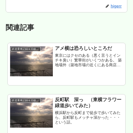
higerr
関連記事
アメ横は恐ろしいところだ
鉄道乗車記録＆沿線散策
東京にはクセのある（悪く言うとイン
チキ臭い）繁華街がいくつかある。 築
地場外（築地市場の近くにある商店街
の通称） 秋葉原電気街（もはやアトラ
クション） 浅草仲見世（良くも悪くも
門前町） 新宿ゴールデン街と歌舞伎町
（地元民ほぼ行かない） 六本...
反町駅 深っ （東横フラワー
鉄道乗車記録＆沿線散策
緑道歩いてみた）
横浜駅から反町まで徒歩で歩いてみた
ら、反町駅もメッチャ深かった・・・
という話。