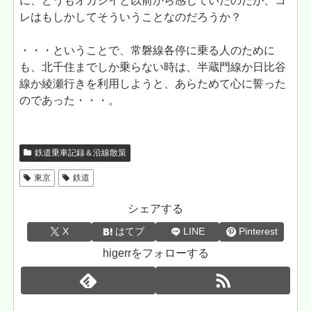
に、どうもオカシイと以前から感じていたのだが、コ
レはもしかしてそういうことなのだろうか？
・・・ということで、常磐線各停に乗る人のために
も、北千住までしか乗らない時は、半蔵門線か日比谷
線か綾瀬行きを利用しようと、あらためて心に誓った
のであった・・・。
鉄道乗車記録＆沿線散策
東京
鉄道
シェアする
X
はてブ
LINE
Pinterest
higerrをフォローする