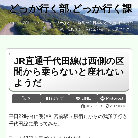
どっか行く部.どっか行く課
バイク、鉄道、クルマ、フェリーなどで、群馬から日本のどっかに行った記
録。忘れちゃう前に全部書いとく系ブログ。
JR直通千代田線は西側の区
間から乗らないと座れない
ようだ
X
はてブ
LINE
Pinterest
2017.03.13
2017.08.16
平日22時台に明治神宮前駅（原宿）からの我孫子行き
千代田線に乗ってみた。