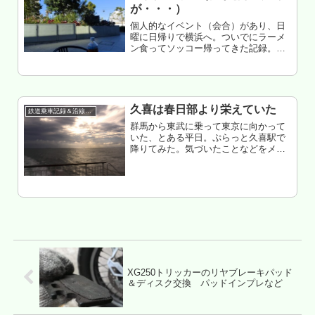
が・・・）
個人的なイベント（会合）があり、日
曜に日帰りで横浜へ。ついでにラーメ
ン食ってソッコー帰ってきた記録。最
近、謎だなーって思ってた事が、色々
と判明した・・・ような気がした。も
くじ 群馬⇔横浜の往復方法 横浜⇔群
馬と互換性無し 東上線か伊勢崎線か...
久喜は春日部より栄えていた
鉄道乗車記録＆沿線散策
群馬から東武に乗って東京に向かって
いた、とある平日。ぷらっと久喜駅で
降りてみた。気づいたことなどをメ
モ。もくじ やっぱり久喜はJRでしょ
久喜は自転車置き場が多い 平日夜、下
りのりょうもうは空いていた
XG250トリッカーのリヤブレーキパッド
＆ディスク交換 パッドインプレなど