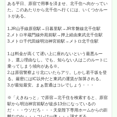
ある平日、原宿で用事を済ませ、北千住へ向かってい
た。このあたりから北千住へ行くには、いくつかルー
トがある。
1.JR山手線原宿駅→日暮里駅→JR常磐線北千住駅
2.メトロ半蔵門線外苑前駅→押上経由東武北千住駅
3.メトロ千代田線明治神宮前駅→メトロ北千住駅
1.は料金が高くて遅い上に座れないという最悪ルー
ト。選ぶ理由なし。でも、知らない人はこのルートに
乗ってしまう傾向がある※。
2.は原宿警察より北にいたらアリ。しかし若干坂を登
る。厳密にはIC以外だと東武の運賃が加算される。
3.が最短最安。まぁ普通はコレでしょう・・・
※「えきねっと」で原宿→北千住を検索すると、原宿
駅から明治神宮前駅が徒歩13分になっているの
だ・・・ウソだろ・・・天皇陛下専用ホームからの距
離なのか・・・コレは一体・・・謎すぎる。