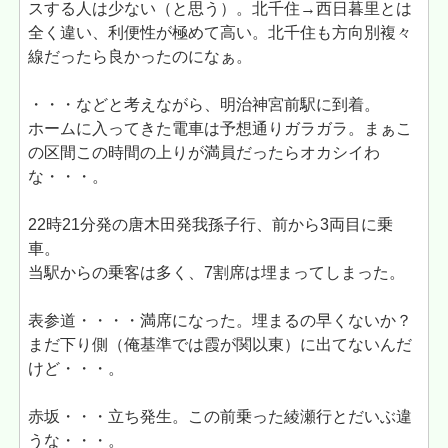
スする人は少ない（と思う）。北千住→西日暮里とは
全く違い、利便性が極めて高い。北千住も方向別複々
線だったら良かったのになぁ。
・・・などと考えながら、明治神宮前駅に到着。
ホームに入ってきた電車は予想通りガラガラ。まぁこ
の区間この時間の上りが満員だったらオカシイわ
な・・・。
22時21分発の唐木田発我孫子行、前から3両目に乗
車。
当駅からの乗客は多く、7割席は埋まってしまった。
表参道・・・・満席になった。埋まるの早くないか？
まだ下り側（俺基準では霞が関以東）に出てないんだ
けど・・・。
赤坂・・・立ち発生。この前乗った綾瀬行とだいぶ違
うな・・・。