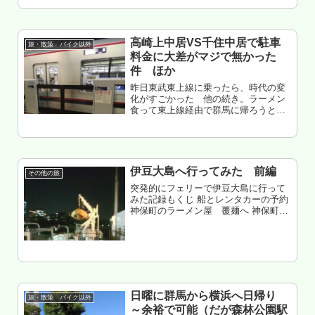
高崎上中居VS千住中居で駐車
旅・散策 バイク以外
料金に大差がマジで無かった
件 ほか
昨日東武東上線に乗ったら、時代の変
化がすごかった 他の続き。ラーメン
食って東上線経由で群馬に帰ろうとし
たら、踏切事故で帰れなくなったから
次の日に、またラーメン食って帰ると
いう話。色々と考えさせられた・・・
もくじ 高崎上中居VS千住中居 駐車...
伊豆大島へ行ってみた 前編
その他の旅
突発的にフェリーで伊豆大島に行って
みた記録もくじ 船とレンタカーの予約
神保町のラーメン屋 覆麺へ 神保町の
回転寿司 もり一へ 港区立公衆浴場
の ふれあいの湯へ 浜松町周辺を散策
東海汽船フェリーに乗船（さるびあ
丸 2等和室） 出港直後の景...
日曜に群馬から横浜へ日帰り
旅・散策 バイク以外
～余裕で可能（だが森林公園駅