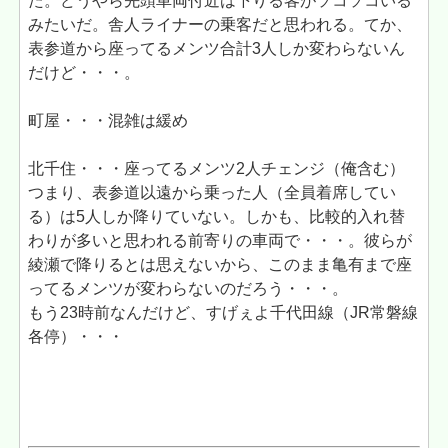
た。どうやら先頭車両付近は下りる客がソコソコいる
みたいだ。舎人ライナーの乗客だと思われる。てか、
表参道から座ってるメンツ合計3人しか変わらないん
だけど・・・。
町屋・・・混雑は緩め
北千住・・・座ってるメンツ2人チェンジ（俺含む）
つまり、表参道以遠から乗った人（全員着席してい
る）は5人しか降りていない。しかも、比較的入れ替
わりが多いと思われる前寄りの車両で・・・。彼らが
綾瀬で降りるとは思えないから、このまま亀有まで座
ってるメンツが変わらないのだろう・・・。
もう23時前なんだけど、すげぇよ千代田線（JR常磐線
各停）・・・