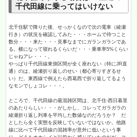
千代田線に乗ってはいけない
北千住駅で降りた後、せっかくなので次の電車（綾瀬
行き）の状況を確認してみた・・・ホームで待つこと
数分・・・来た・・・見事なまでにガランガランであ
る。横になって寝れるくらいだ・・・乗車率5%くらい
じゃねアレ・・・。
やっぱり千代田線東側区間が全く座れない（特にJR直
通）のは、綾瀬折り返しのせい（都心寄りすぎるせ
い）だ。東西線で例えたら西葛西で折り返してるよう
なモンでしょコレ・・・。
ところで、千代田線の最混雑区間は、北千住-西日暮里
のあたりらしい・・・がしかし、コレってガラガラの
綾瀬折り返し列車を平均した数値なのだろうか？ だ
としたら全く実態を反映していないではないか。他路
線に比べて千代田線の混雑率が意外に低いという事