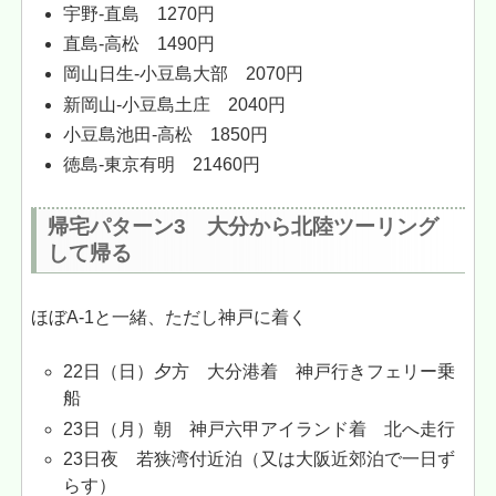
宇野-直島 1270円
直島-高松 1490円
岡山日生-小豆島大部 2070円
新岡山-小豆島土庄 2040円
小豆島池田-高松 1850円
徳島-東京有明 21460円
帰宅パターン3 大分から北陸ツーリング
して帰る
ほぼA-1と一緒、ただし神戸に着く
22日（日）夕方 大分港着 神戸行きフェリー乗
船
23日（月）朝 神戸六甲アイランド着 北へ走行
23日夜 若狭湾付近泊（又は大阪近郊泊で一日ず
らす）