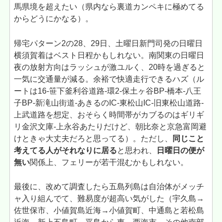
馬県境を超えたい（県内なら裏道カンペキに極めてる
からどうにかなる）。
帰宅パターン2の28、29日、土曜日新門司発の日曜日
横須賀着はベスト日程かもしれない。南関東の日曜日
夜の放射方向はラッシュが激ユルく、20時を過ぎると
一気に交通量が減る。余裕で快適走行できるハズ（ル
ートは16-笹下釜利谷道路-環2-保土ヶ谷BP-橋本-八王
子BP-新滝山街道-あきるのIC-東松山IC-旧東松山道路-
上武道路を想定、おそらく時間帯がカブるのはギリギ
リ金沢文庫-上永谷あたりだけど、朝比奈と京急富岡避
けときゃ大丈夫だろと思ってる）。ただし、
同じこと
考えてる人がそれなりに居る
と思われ、
日曜日の便が
無い
関係上、フェリーが若干混むかもしれない。
最後に、改めて調査したら五島列島は自治体がメッチ
ャ入り組んでて、難易度が超高い気がした（宇久島→
佐世保市、小値賀島近海→小値賀町、中通島と若松島