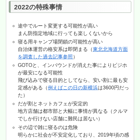
2022の特殊事情
途中でルート変更する可能性が高い
まん防指定地域に行っても楽しくないから
寝る用キャンプ場閉鎖の可能性が高い
自治体運営の格安系は即閉まる（
東北北海道方面
を調査した過去記事参照
）
GOTOと、インバウンドが消えた事によりビジホ
が最安になる可能性
飛び込みで寝る目的としてなら、安い割に最も安
定感がある（
例えばこの日の新横浜
は3600円だっ
た）
だが割とネットカフェが安定的
地方店舗は都市部と大幅に事情が異なる（クルマ
でしか行けない店舗に難民は居ない）
その辺で雑に寝るのは危険
明らかに社会が不安定化しており、2019年頃の感