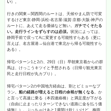
い
）。
行きの関東⇔関西間のルートは、天候やまん防で可変
するけど東京-静岡-浜松-名古屋-滋賀-京都-大阪-神戸の
ルートに、あえて走る価値など無い。
ガチでくそたる
い。走行ラインをずらすのは必須。
状況によっては、
静岡手前で戻ってAに変更する可能性すらある（更に
言えば、名古屋港→仙台港で東北から帰る可能性すら
ある）。
帰宅パターン1と2の、29日（日）早朝東京着からの群
馬は、けっこうキツイと予想される（日帰り観光東京
民と走行日程が丸カブり）。
帰宅パターン2の中国地方経由は、割とビミョーなプ
ラン。
船の経路が増えると日程の余裕が無くなる
。か
と言って高速に乗る（本四連絡橋）と満足度が下がる
（自由に止まったりターンできない道路に金を払う価
値無し）。ぶっちゃけあと1週間は欲しいけど、梅雨