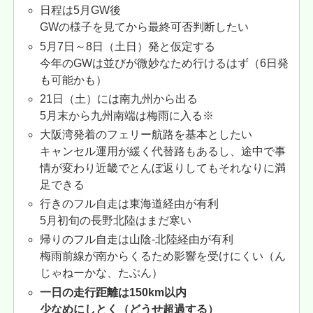
日程は5月GW後
GWの様子を見てから最終可否判断したい
5月7日～8日（土日）発と仮定する
今年のGWは並びが微妙なため行けるはず（6日発
も可能かも）
21日（土）には南九州から出る
5月末から九州南端は梅雨に入る※
大阪湾発着のフェリー航路を基本としたい
キャンセル運用が緩く代替路もあるし、途中で事
情が変わり近畿でとんぼ返りしてもそれなりに満
足できる
行きのフル自走は東海道経由が有利
5月初旬の長野北陸はまだ寒い
帰りのフル自走は山陰-北陸経由が有利
梅雨前線が南からくるため影響を受けにくい（ん
じゃねーかな、たぶん）
一日の走行距離は150km以内
少なめにしとく（どうせ超過する）