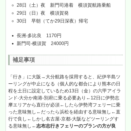
28日（土）夜 新門司港着 横須賀航路乗船
29日（日）夜 横須賀発
30日 早朝（てか29日深夜）帰宅
長洲-多比良 1170円
新門司-横須賀 24000円
補足事項
「行き」に大阪→大分航路を採用すると、紀伊半島ツ
ーリングが中止になる（個人的な都合により熊本の日
程を土日に設定しているため13日（金）の六甲アイラ
ンド-大分か南港-別府に乗る必要あり←12日に伊勢志
摩エリアから直行が必須←したら伊勢湾フェリーに乗
った意味無し←だったら浜松を経由する意味無し←直
行で良し←しかし名古屋-京都-大阪などツーリングす
る意味無し←
志布志行きフェリーのプランの方が良