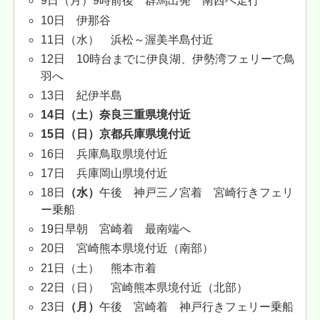
9日（月）9時前後 群馬出発 南西へ走行
10日 伊那谷
11日（水） 浜松～渥美半島付近
12日 10時台までに伊良湖、伊勢湾フェリーで鳥
羽へ
13日 紀伊半島
14日（土）奈良三重県境付近
15日（日）京都兵庫県境付近
16日 兵庫鳥取県境付近
17日 兵庫岡山県境付近
18日
（水）
午後 神戸三ノ宮着 宮崎行きフェリ
ー乗船
19日早朝 宮崎着 最南端へ
20日 宮崎熊本県境付近（南部）
21日（土） 熊本市着
22日（日） 宮崎熊本県境付近（北部）
23日
（月）
午後 宮崎着 神戸行きフェリー乗船