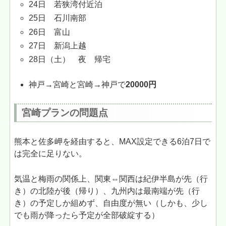
24日 若狭湾付近泊
25日 石川南部
26日 富山
27日 新潟上越
28日（土） 夜 帰宅
神戸→宮崎と宮崎→神戸で
20000円
宮崎プランの問題点
熊本と佐多岬を経由すると、MAX設定できる6泊7日で
は完全に足りない。
気温と梅雨の関係上、関東⇔関西は紀伊半島が先（行
き）の北陸が後（帰り）、九州内は最南端が先（行
き）の予定しか組めず、自由度が無い（しかも、少し
でも雨が降ったら予定が全部破綻する）