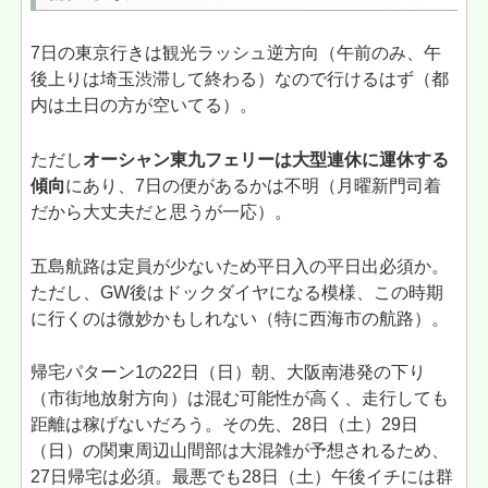
7日の東京行きは観光ラッシュ逆方向（午前のみ、午
後上りは埼玉渋滞して終わる）なので行けるはず（都
内は土日の方が空いてる）。
ただし
オーシャン東九フェリーは大型連休に運休する
傾向
にあり、7日の便があるかは不明（月曜新門司着
だから大丈夫だと思うが一応）。
五島航路は定員が少ないため平日入の平日出必須か。
ただし、GW後はドックダイヤになる模様、この時期
に行くのは微妙かもしれない（特に西海市の航路）。
帰宅パターン1の22日（日）朝、大阪南港発の下り
（市街地放射方向）は混む可能性が高く、走行しても
距離は稼げないだろう。その先、28日（土）29日
（日）の関東周辺山間部は大混雑が予想されるため、
27日帰宅は必須。最悪でも28日（土）午後イチには群