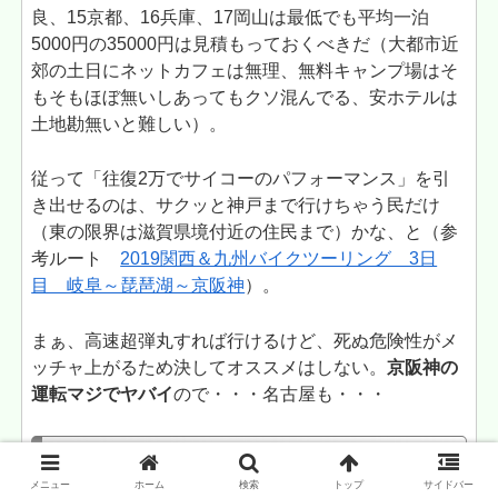
良、15京都、16兵庫、17岡山は最低でも平均一泊
5000円の35000円は見積もっておくべきだ（大都市近
郊の土日にネットカフェは無理、無料キャンプ場はそ
もそもほぼ無いしあってもクソ混んでる、安ホテルは
土地勘無いと難しい）。
従って「往復2万でサイコーのパフォーマンス」を引
き出せるのは、サクッと神戸まで行けちゃう民だけ
（東の限界は滋賀県境付近の住民まで）かな、と（参
考ルート
2019関西＆九州バイクツーリング 3日
目 岐阜～琵琶湖～京阪神
）。
まぁ、高速超弾丸すれば行けるけど、死ぬ危険性がメ
ッチャ上がるため決してオススメはしない。
京阪神の
運転マジでヤバイ
ので・・・名古屋も・・・
まとめ
メニュー
ホーム
検索
トップ
サイドバー