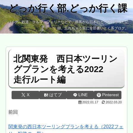
どっか行く部.どっか行く課
バイク、鉄道、クルマ、フェリーなどで、群馬から日本のどっかに行った記
録。忘れちゃう前に全部書いとく系ブログ。
北関東発 西日本ツーリン
グプランを考える2022
走行ルート編
X
はてブ
LINE
Pinterest
2022.01.17
2022.03.20
前回
関東発の西日本ツーリングプランを考える（2022フェ