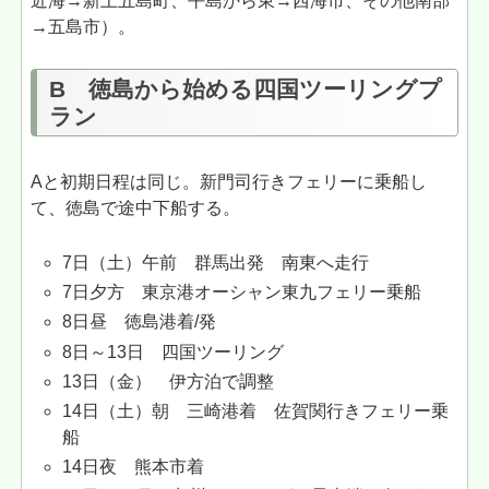
近海→新上五島町、平島から東→西海市、その他南部
→五島市）。
B 徳島から始める四国ツーリングプ
ラン
Aと初期日程は同じ。新門司行きフェリーに乗船し
て、徳島で途中下船する。
7日（土）午前 群馬出発 南東へ走行
7日夕方 東京港オーシャン東九フェリー乗船
8日昼 徳島港着/発
8日～13日 四国ツーリング
13日（金） 伊方泊で調整
14日（土）朝 三崎港着 佐賀関行きフェリー乗
船
14日夜 熊本市着