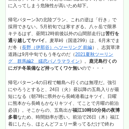
に入ってしまう危険性が高いため却下。
帰宅パターン3の北陸プラン、これの逆は「行き」で
採用できない。5月初旬では寒すぎる。八ヶ岳で限界
キテるはず、昼間12時前後以外の山間部走行は
苦行を
通り越してヤバイ
。麦草峠（国道299）は、6月末でま
だ冬（
長野（伊那谷）へツーリング 前編
）、志賀草津
道路は9月中旬でもう冬なのだ（
2021夏秋ツーリン
グ 群馬編2 嬬恋パノラマライン
）。
鹿児島行くの
にガチ冬装備など持ってくワケ無い
ので・・・
帰宅パターン4の日程で離島へ行くのは無理だ。強引
にやろうとすると、24日（火）昼以降の五島入りが最
短になる（朝7時に県外から長崎港着はキツイ、日曜
に熊本から長崎もかなりキツイ、てことで月曜の前泊
必須）。そこからの、五島出が
福江10時10分発の夜博
多着
なため、時間効率が悪い。前泊で26日（木）福江
着にしたら、ほとんどフェリー乗ってるだけで終わ