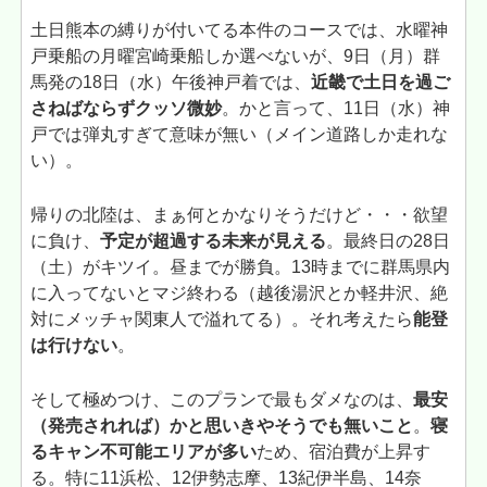
土日熊本の縛りが付いてる本件のコースでは、水曜神
戸乗船の月曜宮崎乗船しか選べないが、9日（月）群
馬発の18日（水）午後神戸着では、
近畿で土日を過ご
さねばならずクッソ微妙
。かと言って、11日（水）神
戸では弾丸すぎて意味が無い（メイン道路しか走れな
い）。
帰りの北陸は、まぁ何とかなりそうだけど・・・欲望
に負け、
予定が超過する未来が見える
。最終日の28日
（土）がキツイ。昼までが勝負。13時までに群馬県内
に入ってないとマジ終わる（越後湯沢とか軽井沢、絶
対にメッチャ関東人で溢れてる）。それ考えたら
能登
は行けない
。
そして極めつけ、このプランで最もダメなのは、
最安
（発売されれば）かと思いきやそうでも無いこと
。
寝
るキャン不可能エリアが多い
ため、宿泊費が上昇す
る。特に11浜松、12伊勢志摩、13紀伊半島、14奈