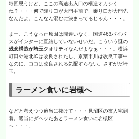
毎回思うけど、ここの高速出入口の構造オカシく
ね？・・・何で降り口が大門手前で、乗り口が大門先
なんだよ。こんなん混むに決まってるじゃん・・・。
まー、こうなった原因は間違いなく、国道463バイパ
スがインターに直結していないせいだ。こういう謎の
残念構造が埼玉クオリティ
なんだよなぁ・・・。横浜
町田や港北ICは改良されたし、京葉市川は改良工事中
なのに、ココは改良される気配すらない。さすがだ埼
玉。
ラーメン食いに岩槻へ
などと考えつつ適当に抜けて・・・見沼区の友人宅到
着。適当にダベッたあとラーメン食いに岩槻区
へ・・・。