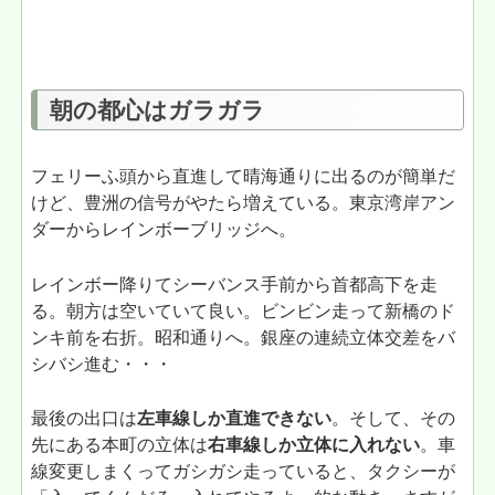
朝の都心はガラガラ
フェリーふ頭から直進して晴海通りに出るのが簡単だ
けど、豊洲の信号がやたら増えている。東京湾岸アン
ダーからレインボーブリッジへ。
レインボー降りてシーバンス手前から首都高下を走
る。朝方は空いていて良い。ビンビン走って新橋のド
ンキ前を右折。昭和通りへ。銀座の連続立体交差をバ
シバシ進む・・・
最後の出口は
左車線しか直進できない
。そして、その
先にある本町の立体は
右車線しか立体に入れない
。車
線変更しまくってガシガシ走っていると、タクシーが