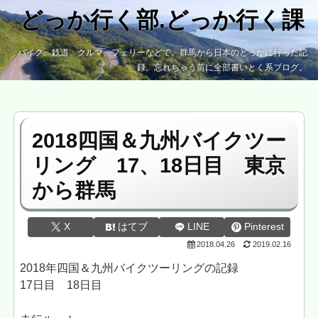
どっか行く部.どっか行く課
バイク、鉄道、クルマ、フェリーなどで、群馬から日本のどっかに行った記
録。忘れちゃう前に全部書いとく系ブログ。
2018四国＆九州バイクツー
リング 17、18日目 東京
から群馬
X
はてブ
LINE
Pinterest
2018.04.26
2019.02.16
2018年四国＆九州バイクツーリングの記録
17日目 18日目