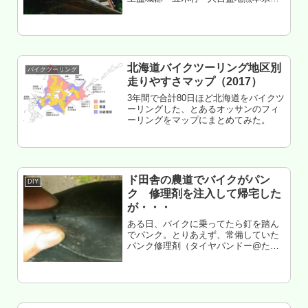
磨郡錦町 大平キャンプ場 泊あの電
球イマドキ無いもくじ 朝の熊本東バイ
パス激混み 熊本南部へツーリング 五木
から人吉へツーリング 人...
北海道バイクツーリング地区別
バイクツーリング
走りやすさマップ（2017）
3年間で合計80日ほど北海道をバイクツ
ーリングした、とあるオッサンのフィ
ーリングをマップにまとめてみた。
ド田舎の農道でバイクがパン
DIY
ク 修理剤を注入して帰宅した
が・・・
ある日、バイクに乗ってたら釘を踏ん
でパンク。とりあえず、常備していた
パンク修理剤（タイヤパンドー@ただ
し期限切れ）を注入してみた。・・・
が、やっぱり注入タイプのパンク修理
だと、長距離走行は無理っぽいな
ー・・・という話。もくじ 釘がぶっ刺
さる...