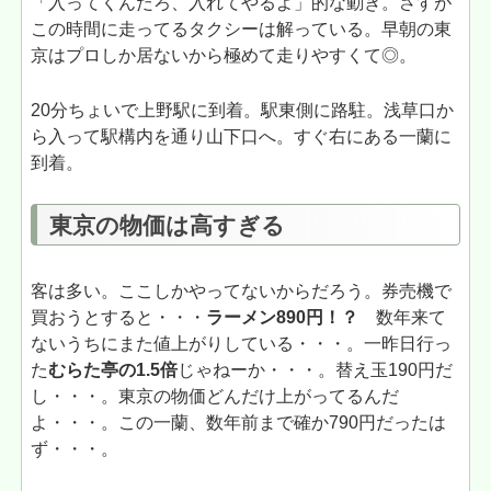
「入ってくんだろ、入れてやるよ」的な動き。さすが
この時間に走ってるタクシーは解っている。早朝の東
京はプロしか居ないから極めて走りやすくて◎。
20分ちょいで上野駅に到着。駅東側に路駐。浅草口か
ら入って駅構内を通り山下口へ。すぐ右にある一蘭に
到着。
東京の物価は高すぎる
客は多い。ここしかやってないからだろう。券売機で
買おうとすると・・・
ラーメン890円！？
数年来て
ないうちにまた値上がりしている・・・。一昨日行っ
た
むらた亭の1.5倍
じゃねーか・・・。替え玉190円だ
し・・・。東京の物価どんだけ上がってるんだ
よ・・・。この一蘭、数年前まで確か790円だったは
ず・・・。