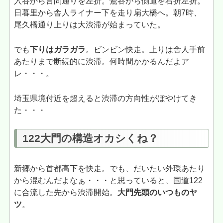
入谷から言問通りを左折。鶯谷から側道を右折左折。
日暮里から舎人ライナー下を走り扇大橋へ。朝7時、
尾久橋通り上りは大渋滞が始まっていた。
でも
下りはガラガラ
。ビンビン快走。上りは舎人手前
あたりまで断続的に渋滞。何時間かかるんだよア
レ・・・。
埼玉県境付近を超えると渋滞の方向性がぼやけてき
た・・・
122大門の構造オカシくね？
新郷から首都高下を快走。でも、だいたい外環あたり
から混むんだよなぁ・・・と思っていると、国道122
に合流した先から渋滞開始。
大門先頭のいつものヤ
ツ
。