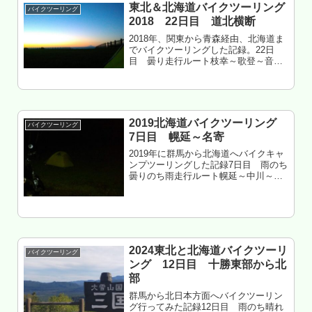
東北＆北海道バイクツーリング
バイクツーリング
2018 22日目 道北横断
2018年、関東から青森経由、北海道ま
でバイクツーリングした記録。22日
目 曇り走行ルート枝幸～歌登～音威
子府～遠別～初山別北海道苫前郡初山
別村 みさき台キャンプ場中段 泊も
くじ 枝幸はメシで困る 内陸部 超寒い
初山別みさき台 けっこう人...
2019北海道バイクツーリング
バイクツーリング
7日目 幌延～名寄
2019年に群馬から北海道へバイクキャ
ンプツーリングした記録7日目 雨のち
曇りのち雨走行ルート幌延～中川～音
威子府～美深～名寄～士別北海道士別
市 日向森林公園キャンプ場 泊もく
じ 超マイペースで中川へ 音威子府バイ
パスの早期完成を望む クソ...
2024東北と北海道バイクツーリ
バイクツーリング
ング 12日目 十勝東部から北
部
群馬から北日本方面へバイクツーリン
グ行ってみた記録12日目 雨のち晴れ