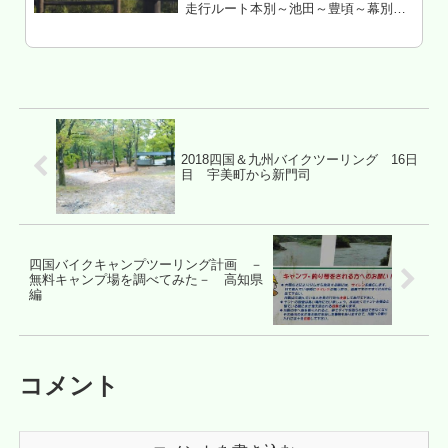
走行ルート本別～池田～豊頃～幕別～
帯広～音更～士幌～上士幌～糠平～三
国峠～糠平～然別湖～鹿追～新得走行
距離 約280㎞北海道上川郡新得町 サ
ホロ湖キャンプ場 泊もくじ 優...
2018四国＆九州バイクツーリング 16日
目 宇美町から新門司
四国バイクキャンプツーリング計画 －
無料キャンプ場を調べてみた－ 高知県
編
コメント