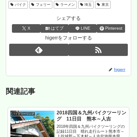
バイク
フェリー
ラーメン
埼玉
東京
シェアする
X
はてブ
LINE
Pinterest
higerrをフォローする
higerr
関連記事
2018四国＆九州バイクツーリン
バイクツーリング
グ 11日目 熊本～人吉
2018年四国＆九州バイクツーリングの
記録11日目 晴れ走行ルート熊本市～
上益城郡～五木村～人吉盆地熊本県球