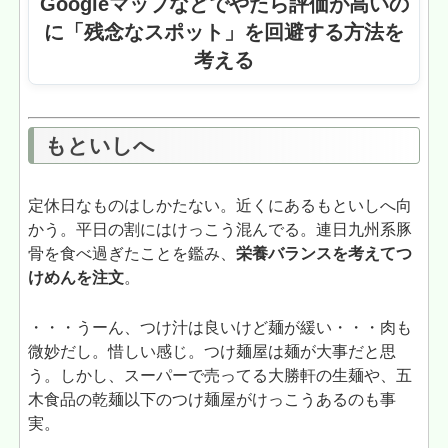
Googleマップなどでやたら評価が高いの
に「残念なスポット」を回避する方法を
考える
もといしへ
定休日なものはしかたない。近くにあるもといしへ向
かう。平日の割にはけっこう混んでる。連日九州系豚
骨を食べ過ぎたことを鑑み、
栄養バランスを考えてつ
けめんを注文
。
・・・うーん、つけ汁は良いけど麺が緩い・・・肉も
微妙だし。惜しい感じ。つけ麺屋は麺が大事だと思
う。しかし、スーパーで売ってる大勝軒の生麺や、五
木食品の乾麺以下のつけ麺屋がけっこうあるのも事
実。