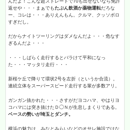
んだよ！こんな超ストレートで70も出せないなら免許
返せや・・・まぁでも
たぶん飲酒か薬物運転
だろな
ー、コレは・・・ありえんもん。クルマ、クッソボロ
すぎだし。
だからナイトツーリングはダメなんだよ・・・危なす
ぎるんだよ・・・
・・・しばらく走行するとバラけて平和になっ
た・・・マッタリ走行・・・
新桜ケ丘で降りて環状2号を左折（というか合流）。
連続立体をスーパースピード走行する輩が多数アリ。
ガンガン抜かれた・・・さすがだヨコハマ、やはりヨ
コハマには突き抜けたＤ◯Ｎが生息しまくりである。
ベースの勢いが埼玉とダンチ。
横浜の魅力は、みなとみらいなどのオサレ施設ではな