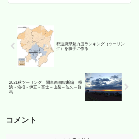
払の直線道路をツーリング 浜頓別のラ
ーメン柔家やってねぇ...
都道府県魅力度ランキング（ツーリン
グ）を勝手に作る
2021秋ツーリング 関東西側縦断編 横
浜～箱根～伊豆～富士～山梨～佐久～群
馬
コメント