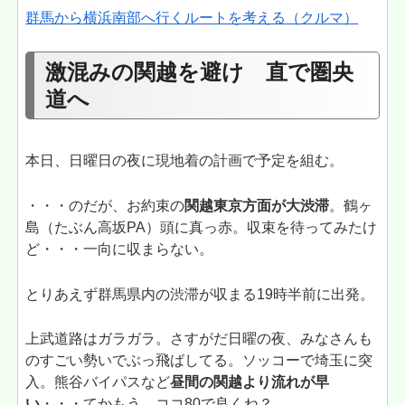
群馬から横浜南部へ行くルートを考える（クルマ）
激混みの関越を避け 直で圏央
道へ
本日、日曜日の夜に現地着の計画で予定を組む。
・・・のだが、お約束の
関越東京方面が大渋滞
。鶴ヶ
島（たぶん高坂PA）頭に真っ赤。収束を待ってみたけ
ど・・・一向に収まらない。
とりあえず群馬県内の渋滞が収まる19時半前に出発。
上武道路はガラガラ。さすがだ日曜の夜、みなさんも
のすごい勢いでぶっ飛ばしてる。ソッコーで埼玉に突
入。熊谷バイパスなど
昼間の関越より流れが早
い
・・・てかもう、ココ80で良くね？