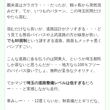
圏央道はガラガラ・・・だったが、鶴ヶ島から突然混
みだす。てか、いつものパターン。この埼玉区間だけ
やたら混む。
混むだけなら良いが、道路設計がクソすぎる・・・ど
う見ても熊谷バイパスや上武道路の方が線形が良い。
でも80規制
という謎すぎる道路。路面もメッチャ悪く
バンプすごい。
こんな道路に金を払うのは関東人、というか埼玉都民
しか居ないと思うんだが・・・地方なら100％フツー
のパイパス扱いでしょ。無料が妥当なクオリティ。
てかマジで
埼玉の道路整備レベルは低すぎる
だろ
ー・・・と実感しながら走行。
寒みぃー・・・12度くらいか。秋装備だとギリだな。