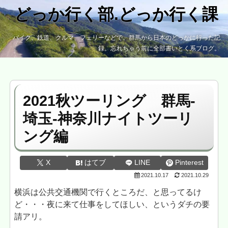
どっか行く部.どっか行く課
バイク、鉄道、クルマ、フェリーなどで、群馬から日本のどっかに行った記
録。忘れちゃう前に全部書いとく系ブログ。
2021秋ツーリング 群馬-
埼玉-神奈川ナイトツーリ
ング編
X
はてブ
LINE
Pinterest
2021.10.17
2021.10.29
横浜は公共交通機関で行くところだ、と思ってるけ
ど・・・夜に来て仕事をしてほしい、というダチの要
請アリ。