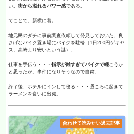
い。
街から溢れるパワー感
である。
てことで、新横に着。
地元民のダチに事前調査依頼して発見しておいた、良
さげなバイク置き場にバイクを駐輪（1日200円ゲキヤ
ス、高崎より安いという謎）。
仕事を手伝う・・・
指示が雑すぎてバイクで轢こう
か
と思ったが。事件になりそうなので自粛。
終了後、ホテルにインして寝る・・・昼ころに起きて
ラーメンを食いに出発。
合わせて読みたい過去記事