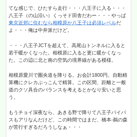
てな感じで、ひたすら走行・・・八王子に入る・・・
八王子（の山沿い）くっそド田舎だわー・・・やっぱ
東京近郊に住むなら相模原か八王子は必須レベル
だ
よ・・・俺は中井派だけど。
・・・八王子JCTを超えて、高尾山トンネルに入ると
若干暖かくなった。相模原に入ると更に暖かくなっ
た。この辺に北と南の空気の境界線がある模様。
相模原愛川で圏央道を降りる。お会計1800円。自動精
算機にクレカぶっこんで精算。この区間、距離と一般
道のクソ具合のバランスを考えるとかなり安いと思
う。
もうチョイ深夜なら、あきる野で降りて八王子パイパ
スもアリなんだけど、この時間ではまだ、橋本-鵜の森
が苦行すぎるだろうしなぁ・・・