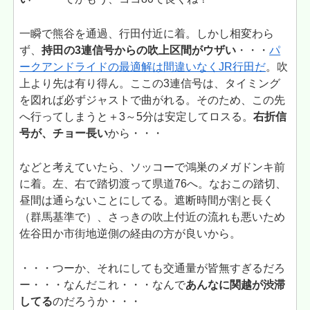
一瞬で熊谷を通過、行田付近に着。しかし相変わら
ず、
持田の3連信号からの吹上区間がウザい
・・・
パ
ークアンドライドの最適解は間違いなくJR行田だ
。吹
上より先は有り得ん。ここの3連信号は、タイミング
を図れば必ずジャストで曲がれる。そのため、この先
へ行ってしまうと＋3～5分は安定してロスる。
右折信
号が、チョー長い
から・・・
などと考えていたら、ソッコーで鴻巣のメガドンキ前
に着。左、右で踏切渡って県道76へ。なおこの踏切、
昼間は通らないことにしてる。遮断時間が割と長く
（群馬基準で）、さっきの吹上付近の流れも悪いため
佐谷田か市街地逆側の経由の方が良いから。
・・・つーか、それにしても交通量が皆無すぎるだろ
ー・・・なんだこれ・・・なんで
あんなに関越が渋滞
してる
のだろうか・・・