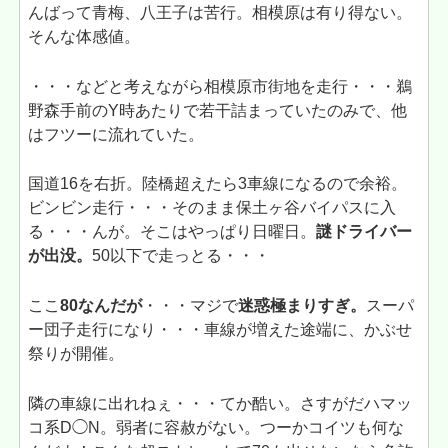
んばって青梅、八王子は苦行。相模原は有り得ない。
そんな体感値。
・・・などと考えながら相模原市街地を走行・・・鵜
野森手前のY時あたりで若干詰まっていたのみで、他
はフツーに流れていた。
国道16を右折。陸橋超えたら3車線になるので余裕。
ビンビン走行・・・そのまま保土ヶ谷バイパスに入
る・・・んが。そこはやっぱり日曜日。
謎ドライバー
が出没。
50以下で走っとる・・・
ここ
80なんだが
・・・マジで
迷惑極まりすぎ。
スーパ
ー団子走行になり・・・車線が増えた途端に、かぶせ
祭りが開催。
隣の車線に出れねぇ・・・てか酷い。さすがだハマッ
コ系D◯N。弱者に容赦がない。つーかコイツも何な