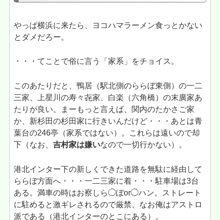
やっぱ横浜に来たら、ヨコハマラーメン食っとかない
とダメだろー。
・・・てことで俗に言う「家系」をチョイス。
このあたりだと、鴨居（駅北側のららぼ東側）の一二
三家、上星川の寿々㐂家、白楽（六角橋）の末廣家あ
たりが良い。まーもっと言えば、関内のたかさご家
か、新杉田の杉田家に行きいんだけど・・・あとは青
葉台の246亭（家系ではない）。これらは遠いので却
下（なお、
吉村家は嫌い
なので一切行かない）。
港北インター下の新しくできた道路を無駄に経由して
ららぼ方面へ・・・一二三家に着・・・駐車場は3台
ある。満車の時はお察しら◯ぼor◯ハン。ストレート
に駐めると激ギレされるので厳禁、なお俺はアストロ
派である（港北インターのとこにある）。