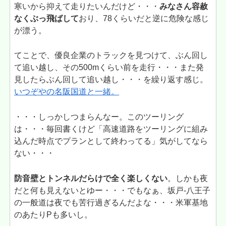
寒いから抑えて走りたいんだけど・・・
みなさん容赦
なくぶっ飛ばして
おり、78くらいだと逆に危険な感じ
が漂う。
てことで、優良企業のトラックを見つけて、ぶん回し
て追い越し、その500mくらい前を走行・・・また発
見したらぶん回して追い越し・・・を繰り返す感じ。
いつぞやの名阪国道と一緒。
・・・しっかしつまらんなー。このツーリング
は・・・毎回書くけど「高速道路をツーリングに組み
込んだ時点でプランとして終わってる」気がしてなら
ない・・・
防音壁とトンネルだらけで全く楽しくない
。しかも夜
だと何も見えないとゆー・・・でもなぁ、坂戸-八王子
の一般道は夜でも苦行過ぎるんだよな・・・米軍基地
のあたりPも多いし。