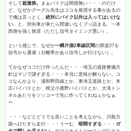
そして
超激狭。
まぁバイクは関係無い・・・のだけ
ど、なぜかグーグル先生はココを推奨する事があるの
で俺は言っとく。
絶対にバイク以外は入ってはいけな
い
。と。対向車が来たら間違いなくブッ詰まる。一本
西側を強く推奨（ただし信号タイミング悪い）。
という感じで、なぜか
一瞬片側2車線区間
の県道27を
信号から通過（分離帯があり信号しか行けない）。
てかなぜココだけ作ったんだ・・・埼玉の道路整備方
針はマジで謎すぎる・・・本当に意味が解らない。コ
コなんかより、浦和野田線とか、東埼玉道路とか、本
庄バイパスとか、秩父小鹿野バイパスとか、大滝トン
ネルあたりをソッコーで先に作ってくれねぇかなぁ
ー。
・・・などとどうでも良いことを考えながら、川島方
面へひたすら走行・・・うーむ、
暗闇すぎる
・・・
ガ
チで闇しか見えない
。やはりナイトツーリングなどと