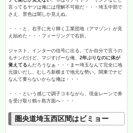
言ってるヤツは俺には理解不可能だ・・・埼玉中部で
さえ、景色は闇しか見えぬ。
・・・と、右手に光り輝く工業団地（アマゾン）が見
え始めた・・・フィーリングで右折。
ジャスト、インターの信号に出る。てか自分で言うの
もナンだけど、マジすげーな俺、
2年ぶりなのに体が
覚えてる
んだろうなぁ・・・まー埼玉なんて完全に地
元扱いだし、むしろ新横まで地元な勢い。関東でナビ
なんて要らないからな俺は・・・
・・・という感じで調子コキながら、現金レーンで券
を受け取り鶴ヶ島方面へ・・・
圏央道埼玉西区間はビミョー