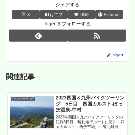
シェアする
X
はてブ
LINE
Pinterest
higerrをフォローする
higerr
関連記事
2023四国＆九州バイクツーリン
バイクツーリング
グ 5日目 四国カルスト-ぽっ
ぽ温泉-中村
2023年四国＆九州バイクツーリングの
記録5日目 晴れ走行ルート仁淀川～四
国カルスト～西予市城川～鬼北町日吉
～松野～江川崎～四万十市中村走行距