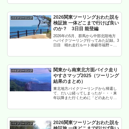
離 約180㎞高知県四万十市 四万十川
キャンプ場 泊もくじ 老後に格安旅行
のテンプレ 終了の日が近...
2026関東ツーリングおわた説を
バイクツーリング
検証旅 一体どこまで行けば良い
のか？ 3日目 能登編
2026年の5月、群馬から中部北陸地方
へバイクツーリング行ってみた記録。3
日目 晴れ走行ルート南砺市福野～小
矢部～津幡～のと里山海道～宝達志水
～千里浜なぎさドライブウェイ～羽咋
～志賀～富来～輪島市門前～穴水～中
島～能登島～和倉温泉～七尾～能...
関東から南東北方面バイク走り
バイクツーリング
やすさマップ2025（ツーリング
結果のまとめ）
東北地方バイクツーリングから帰還し
て、だいぶ経ってしまったが・・・来
年以降また行くために「どのあたりが
バイク的に良かったのか」という件な
どを、まとめておく話の続き。コレ北
東北3県バイク走りやすさマップ
2025（ツーリング結果のまとめ）南東
北...
2026関東ツーリングおわた説を
バイクツーリング
検証旅 一体どこまで行けば良い