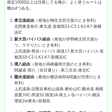
推定100回以上は往復してる俺が、よく使うルートは
概ね4つある。
東北道経由
（発地が桐生太田方面のとき有利）
北関東道各IC-東北道-首都高S1-C2-1-K1-K7-新横
浜IC
新大宮バイパス経由
（発地が伊勢崎太田方面か
つ、ケチりたいとき有利）
上武道路-熊谷バイパス-国道17-新大宮バイパス-首
都高S5-C2-1-K1-K7-新横浜IC
環八経由
（発地が高崎藤岡方面のとき有利）
関越道-環八（笹目通り）-第三京浜-港北IC
圏央道経由
（着地が横浜南部&関越が渋滞のとき
有利）
上武道路-旧熊谷東松山道路-東松山IC-圏央道-相模
原愛川IC-県道52-国道16-保土ヶ谷バイパス-横浜
環状2or東名+首都高