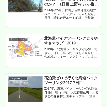
のか？ 1日目 上野村 八ヶ岳 伊
那谷編
2026年の5月、群馬から中部北陸地方
へバイクツーリング行ってみた記録。1
日目 晴れ走行ルート前橋～伊勢崎～
玉村～新町～上里～神川～鬼石～万場
～中里～上野村～ぶどう峠～北相木～
南相木～南牧～北杜市八ヶ岳高原ライ
ン～富士見～原～茅野～伊那高遠...
北海道バイクツーリング走りや
バイクツーリング
すさマップ 2019
2019年、北海道ツーリングから帰って
きてしばらく経った。旅を振り返り、
各地域のフィーリングをマップにまと
めてみた・・・いつものヤツ、2019年
版。※あくまで個人的なフィーリング
のため、天候や気温により変化するこ
とがある。しかしそれがバイク...
宿泊費ゼロで行く北海道バイク
バイクツーリング
ツーリング2017-7日目
2017年北海道バイクツーリングの記録
7日目 晴れ日曜日天塩郡幌延町 ふる
さとの森森林公園キャンプ場 3泊目道
北の道路 サイコーもくじ 猿払へツー
リング 猿払村の中心は内陸部だった 猿