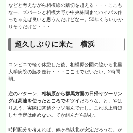
などと考えながら相模線の踏切を超える・・・ここも
なー、ズバーンと相模大野か中央林間までバイパス作
っちゃえば良いと思うんだけどなー。50年くらいかか
りそうだけど・・・
超久しぶりに来た 横浜
コンビニで軽く休憩した後、相模原公園の脇から北里
大学病院の脇を走行・・・ここまでだいたい、2時間
弱。
逆のパターン、
相模原から群馬方面の日帰りツーリン
グは高速を使ったところでキツイ
だろうな、と、やは
り思う。実際に関越クッソ混んでたし。これ以上時短
した予定は組めない。てか組んだら詰む。
時間配分を考えれば、鶴ヶ島以北が安定だろうな。が