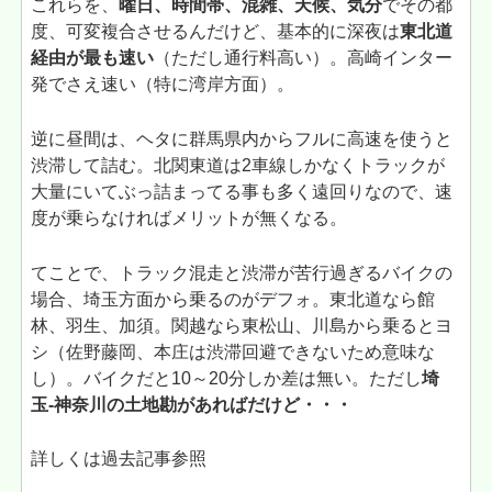
これらを、
曜日、時間帯、混雑、天候、気分
でその都
度、可変複合させるんだけど、基本的に深夜は
東北道
経由が最も速い
（ただし通行料高い）。高崎インター
発でさえ速い（特に湾岸方面）。
逆に昼間は、ヘタに群馬県内からフルに高速を使うと
渋滞して詰む。北関東道は2車線しかなくトラックが
大量にいてぶっ詰まってる事も多く遠回りなので、速
度が乗らなければメリットが無くなる。
てことで、トラック混走と渋滞が苦行過ぎるバイクの
場合、埼玉方面から乗るのがデフォ。東北道なら館
林、羽生、加須。関越なら東松山、川島から乗るとヨ
シ（佐野藤岡、本庄は渋滞回避できないため意味な
し）。バイクだと10～20分しか差は無い。ただし
埼
玉-神奈川の土地勘があればだけど・・・
詳しくは過去記事参照