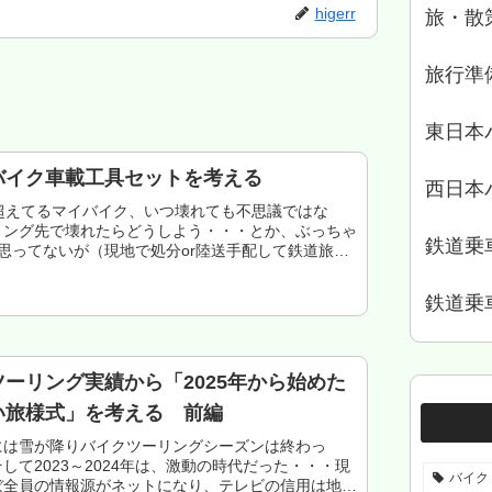
higerr
旅・散
旅行準
東日本
バイク車載工具セットを考える
西日本
ロ超えてるマイバイク、いつ壊れても不思議ではな
リング先で壊れたらどうしよう・・・とか、ぶっちゃ
鉄道乗
思ってないが（現地で処分or陸送手配して鉄道旅し
良し）。その場で治せるのなら、治して乗って帰って
ことで...
鉄道乗
ーリング実績から「2025年から始めた
い旅様式」を考える 前編
には雪が降りバイクツーリングシーズンは終わっ
して2023～2024年は、激動の時代だった・・・現
バイク
ぼ全員の情報源がネットになり、テレビの信用は地に