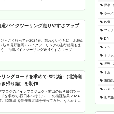
選挙の件で確定）。一方で観光地は超混み。街ではキ
温泉・
決...
ラーメ
鉄道
山道バイクツーリング走りやすさマップ
フェリ
DIY
けっこう行ってた2024春。忘れないうちに、北陸&
県（岐阜長野群馬）バイクツーリングの走行結果もま
メシ
こう。九州バイクツーリング走りやすさマップ
北地方バイクツーリング走りやすさマップ2023 北東
トリッ
.
長野
千葉
ーリングロードを求めて-東北編-（北海道
東西南
行き帰り編）を制作
バス
、本ブログのメインプロジェクト前回の続き最強ツー
ドを求めて-西日本へ行くルートの検証結果 2023-
世界遺
山道北陸道編-を制作東北編を作ってみた。なんかも
でバイクツーリングまじで無理じゃね感ハンパナイた