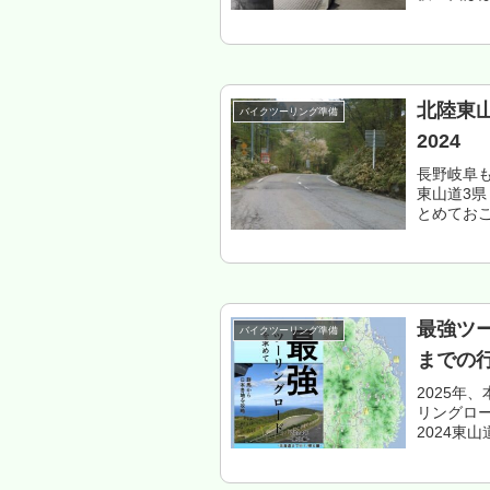
落ちた（
ャッシュレス
北陸東
バイクツーリング準備
2024
長野岐阜も
東山道3
とめてお
2024東
北3県編東..
最強ツ
バイクツーリング準備
までの
2025年
リングロー
2024東
う、関東
め、東...