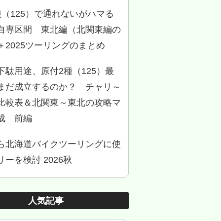
種（125）で通れないがハマる
自専区間 東北編（北関東編の
＋2025ツーリングのまとめ
下駄用途、原付2種（125）最
まだ成立するのか？ チャリ～
比較表＆北関東～東北の攻略マ
成 前編
ら北海道バイクツーリングに使
ーを検討 2026秋
人気記事