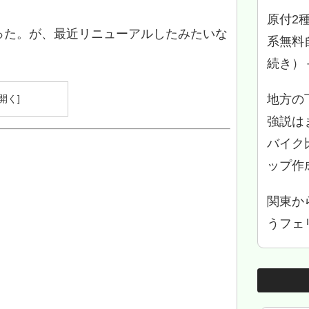
原付2
った。が、最近リニューアルしたみたいな
系無料
続き）
地方の
強説は
バイク
ップ作
関東か
うフェリ