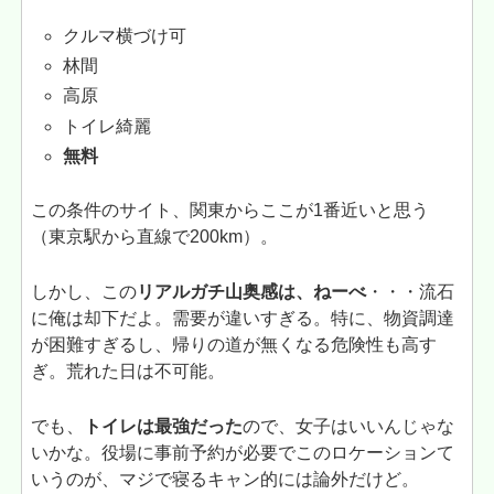
クルマ横づけ可
林間
高原
トイレ綺麗
無料
この条件のサイト、関東からここが1番近いと思う
（東京駅から直線で200km）。
しかし、この
リアルガチ山奥感は、ねーべ
・・・流石
に俺は却下だよ。需要が違いすぎる。特に、物資調達
が困難すぎるし、帰りの道が無くなる危険性も高す
ぎ。荒れた日は不可能。
でも、
トイレは最強だった
ので、女子はいいんじゃな
いかな。役場に事前予約が必要でこのロケーションて
いうのが、マジで寝るキャン的には論外だけど。