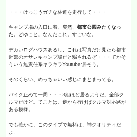
・・・けっこうガチな林道を走行して・・・
キャンプ場の入口に着。突然、
都市公園みたくなっ
た
。どゆこと。なんだこれ。すごいな。
デカいログハウスあるし、これは写真だけ見たら都市
近郊のオサレキャンプ場だと騙されるぞ・・・てかそ
ういう無責任系キラキラYoutuber居そう。
そのくらい、めっちゃいい感じにまとまってる。
バイク止めて一周・・・3組ほど居るようだ。全部ク
ルマだけど。てことは、逆から行けばクルマ対応路が
ある模様。
でも確かに、このタイプで無料は、神クオリティだ
よ。