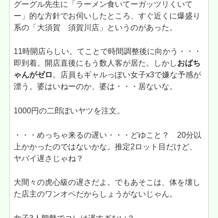
グーグル先生に「ラーメン食いてーガッツリくいて
ー」的な方針でお伺いしたところ、すぐ近くに爆盛り
系の「大須賀 須賀川店」というのがあった。
11時開店らしい。てことで時間調整後に向かう・・・
即到着。開店直後にもう数人客が居た。しかし
おばち
ゃんがゼロ
。店員もギャルっぽい女子x3で嫌な予感が
漂う。婆はいねーのか、婆は・・・居ないな。
1000円の二郎ぽいヤツを注文。
・・・めっちゃ来るの遅い・・・どゆこと？ 20分以
上かかったのではないかな。推定2ロット目だけど、
ヤバイ遅さじゃね？
大間々の虎心級の遅さだよ。でもあそこは、体を壊し
た店主のワンオペだからしょうがないじゃん。