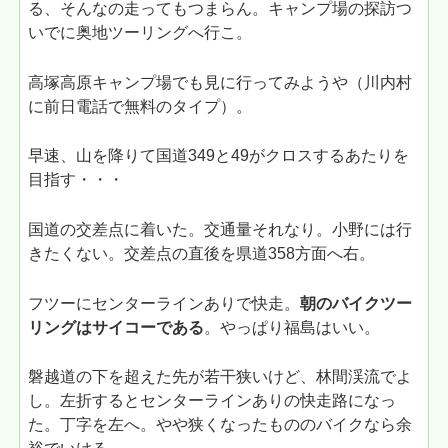
る、そんなの走ってもつまらん。キャンプ場の探訪つ
いでに奥地ツーリングへ行こ。
高塚高原キャンプ場でも見に行ってみようや（川内村
に前日電話で無料のタイプ）。
早速、山を降りて国道349と49がクロスするあたりを
目指す・・・
国道の交差点に着いた。交通量それなり。小野には行
きたくない。交差点の直後を県道358方面へ右。
フツーにセンターラインありで快走。
朝のバイクツー
リングはサイコーである
。やっぱり福島はいい。
磐越道の下を超えた先が若干狭いけど、林間渓流でよ
し。左折するとセンターラインありの快走路になっ
た。丁字を左へ。やや狭くなったもののバイクなら余