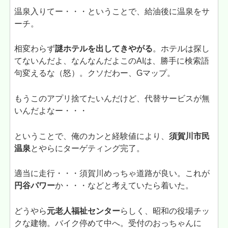
温泉入りてー・・・ということで、給油後に温泉をサ
ーチ。
相変わらず
謎ホテルを出してきやがる
。ホテルは探し
てないんだよ、なんなんだよこのAIは、勝手に検索語
句変えるな（怒）。クソだわー、Gマップ。
もうこのアプリ捨てたいんだけど、代替サービスが無
いんだよなー・・・
ということで、俺のカンと経験値により、
須賀川市民
温泉
とやらにターゲティング完了。
適当に走行・・・須賀川めっちゃ道路が良い。これが
円谷パワー
か・・・などと考えていたら着いた。
どうやら
元老人福祉センター
らしく、昭和の役場チッ
クな建物。バイク停めて中へ。受付のおっちゃんに