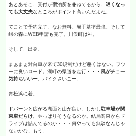
あとあそこ、受付が宿泊所を兼ねてるから、
遅くなっ
ても大丈夫
なところがポイント高いんだよね。
てことで予約完了。なお無料。岩手基準最強。そして
峠の森にWEB申請も完了。川俣町は神。
そして、出発。
まぁまぁ対向車が来て30規制だけど悪くはない。フツ
ーに良いロード。湖畔の県道を走行・・・
風がチョー
気持ちいいー
、バイクさいこー。
青松浜に着。
ドバーンと広がる湖面と山が良い。しかし
駐車場が関
東車だらけ
。やっぱりそうなるのか。結局関東からド
ライブは詰んでるのか・・・何やっても無駄なんじゃ
ないかな、もう。