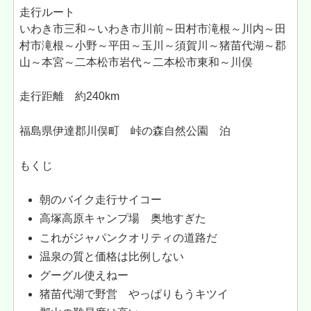
走行ルート
いわき市三和～いわき市川前～田村市滝根～川内～田
村市滝根～小野～平田～玉川～須賀川～猪苗代湖～郡
山～本宮～二本松市岩代～二本松市東和～川俣
走行距離 約240km
福島県伊達郡川俣町 峠の森自然公園 泊
もくじ
朝のバイク走行サイコー
高塚高原キャンプ場 奥地すぎた
これがジャパンクオリティの道路だ
温泉の質と価格は比例しない
グーグル使えねー
猪苗代湖で野営 やっぱりもうキツイ