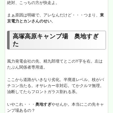
絶対、こっちの方が快走よ。
まぁ原因は明確で、アレなんだけど・・・つまり、
東
京電力とカンさんのせい
。
高塚高原キャンプ場 奥地すぎ
た
風力発電会社の先、精九郎壇てとこのY字を右。左は
たぶん関係者専用道。
ここから道路がいきなり劣化。半廃道レベル、枝がバ
チコン当たる。オサレカー非対応。てかクルマ無理。
油断してたらフロントガラス割れる系。
いやこれ・・・
奥地すぎ
やせんか。本当にこの先キャ
ンプ場あるの？