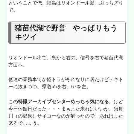
ということで俺、福島はリオンドール派。ぶっちぎり
で。
猪苗代湖で野営 やっぱりもう
キツイ
リオンドール出て、裏から右の、信号を右で猪苗代湖
方面へ。
低速の業務車てか軽トラがそれなりに居たけどテキト
ーに抜きつつ、県道55を右。67を左。
この
特撮アーカイブセンターめっちゃ気になる
。けど
今日休館日だった・・・まぁまた来ればいいか。須賀
川（の温泉）サイコーなのが解ったので。あれはまた
来るでしょう。