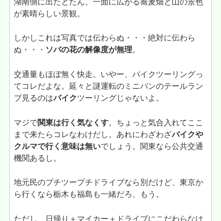
湖南側に出たとたん、一面に広がる蕎麦畑と山の景色
が素晴らしい景観。
しかしこれは写真では伝わらぬ・・・絶対に伝わら
ぬ・・・
ソバの花の解像度が無理
。
交通量もほぼ無く快走。いやー、バイクツーリングっ
てコレだよな。延々と謎運転のミニバンのテールラン
プ見るのは
バイク
ツーリングじゃないよ。
マジで
関東は行く気なくす
。ちょっと気合入れてここ
まで来たらコレなわけだし。あれにわざわざ
バイクや
クルマで行く意味は無い
でしょう。関東なら公共交通
機関あるし。
地元民のプチツープチドライブなら別だけど、東京か
ら行くなら栃木も福島も一緒だろ、もう。
ただし、日帰り＋マイカー＋ドライブにこだわらなけ