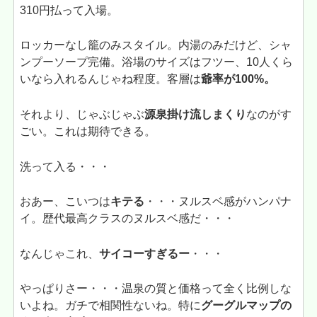
310円払って入場。
ロッカーなし籠のみスタイル。内湯のみだけど、シャ
ンプーソープ完備。浴場のサイズはフツー、10人くら
いなら入れるんじゃね程度。客層は
爺率が100%。
それより、じゃぶじゃぶ
源泉掛け流しまくり
なのがす
ごい。これは期待できる。
洗って入る・・・
おあー、こいつは
キテる
・・・ヌルスベ感がハンパナ
イ。歴代最高クラスのヌルスベ感だ・・・
なんじゃこれ、
サイコーすぎるー
・・・
やっぱりさー・・・温泉の質と価格って全く比例しな
いよね。ガチで相関性ないね。特に
グーグルマップの