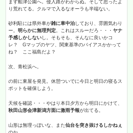
まず船津公園へ。侵入路がわからぬ。そして思ったよ
り荒れてる。クルマで入るなオーラも半端ない。
砂利駐には県外車が
雑に車中泊
しており、雰囲気わり
ー。
明らかに無理判定
。これはスルーだろ・・・
ヤナ
予感しかしない
し。そもそも、そんなに良いかコ
レ？ Gマップのヤツ、関東基準のバイアスかかって
ね？ ここ福島だよ？
次、青松浜へ。
の前に東屋を発見。休憩ついでに今日と明日の寝るス
ポットを確保しよう。
天候を確認・・・やはり本日夕方から明日にかけて、
秋田山形会津新潟方面に激雨予報
が出てる。
山形は無理っぽいな、また
仙台を突き抜けるしかねぇ
のか。