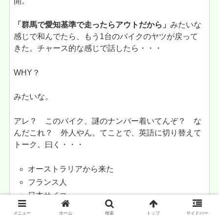
開。
「群馬で愛知基準で走ったらアウトだから」
みたいな
感じで和んでたら、もう1台のバイクのヤツが戻って
きた。チャース的な感じで話したら・・・
WHY？
みたいな。
アレ？ このバイク、謎のナンバー着いてんぞ？ な
んだこれ？ 外人やん。てことで、英語に切り替えて
トーク。曰く・・・
オーストラリアから来た
フランス人
日本サイコー
オーストラリア経由して福岡から上陸した
メニュー
ホーム
検索
トップ
サイドバー