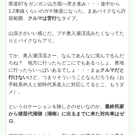
県道67をガンガン山方面へ突き進み・・・途中から
1.2車線くらいのガチ険道になった。まあバイクなら許
容範囲、
クルマは苦行
なタイプ。
山深さがいい感じだ。プチ奥入瀬渓流みたくなってた
りとバイクならアリ。
てか、奥入瀬渓流さー、なんであんなに混んでるんだ
ろね？ 地方に行ったらどこにでもあるっしょ、奥地
に行ったらいっぱいあるでしょ・・・まぁ
クルマだと
行けない
けど。つまりそういうことなんだろうね（お
手軽系外人と前時代系老人に対応してるとこ、もうダ
メ）。
というロケーション＆険しさのせいなのか、
最終民家
から猪苗代湖側（湖南）に出るまでに来た対向車はゼ
ロ
。