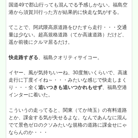
国道49で郡山行っても混んでる予感しかない。福島空
港から須賀川行った方が結果的に快走な気がする。
てことで、阿武隈高原道路をひたすら走行・・・交通
量は少ない。超高規格道路（てか高速道路）だけど、
遥か前後にクルマ居るだけ。
快走路すぎる
、福島クオリティサイコー。
イヤー、風が気持ちいーね、30度無いくらいで、高速
走行に丁度イイね～・・・みたいな感じで快走しまく
り・・・全く
追いつきも追いつかれもせず
、福島空港
インターに着いた。
こういうの走ってると、関東（てか埼玉）の有料道路
とか、課金する気が失せるよな。なんであんなに混ん
でて景色ゼロのクソみたいな規格の道路に課金せにゃ
ならんのか・・・