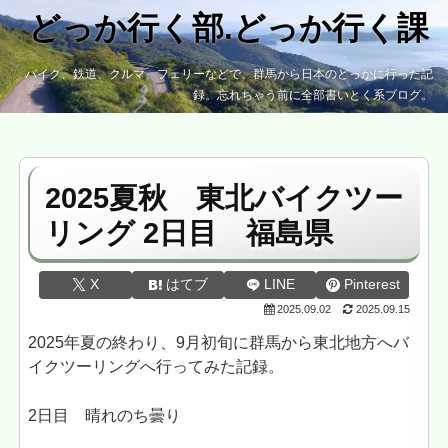
どっか行く部.どっか行く課
バイク、鉄道、クルマ、フェリーなどで、群馬から日本のどっかに行った記
録。忘れちゃう前に全部書いとく系ブログ。
2025夏秋 東北バイクツー
リング 2日目 福島県
X
はてブ
LINE
Pinterest
2025.09.02
2025.09.15
2025年夏の終わり、9月初旬に群馬から東北地方へバ
イクツーリングへ行ってみた記録。
2日目 晴れのち曇り