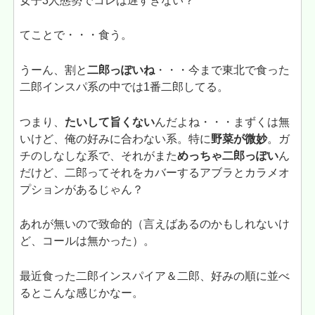
女子3人態勢でコレは遅すぎない？
てことで・・・食う。
うーん、割と
二郎っぽいね
・・・今まで東北で食った
二郎インスパ系の中では1番二郎してる。
つまり、
たいして旨くない
んだよね・・・まずくは無
いけど、俺の好みに合わない系。特に
野菜が微妙
。ガ
チのしなしな系で、それがまた
めっちゃ二郎っぽい
ん
だけど、二郎ってそれをカバーするアブラとカラメオ
プションがあるじゃん？
あれが無いので致命的（言えばあるのかもしれないけ
ど、コールは無かった）。
最近食った二郎インスパイア＆二郎、好みの順に並べ
るとこんな感じかなー。