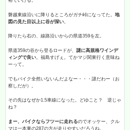
裕でいける。
磐越東線沿いに降りるところがガチ峠になってた。
地
図の見た目以上に谷が深い
。
降りたら右の、線路沿いからの県道359を左。
県道359の谷から登るロードが、
謎に高規格ワインデ
ィングで良い
。福島すげぇ。てかマジ関東行く意味ね
ーって。
でもバイク全然いないんだよなー・・・謎だわー（お
察しだが）。
その先はなぜか1.5車線になった。どゆこと？ 逆じゃ
ね？
まー、バイクならフツーに走れる
のでオッケー、クル
マは一本東の287の方が走りやすいだろうね。