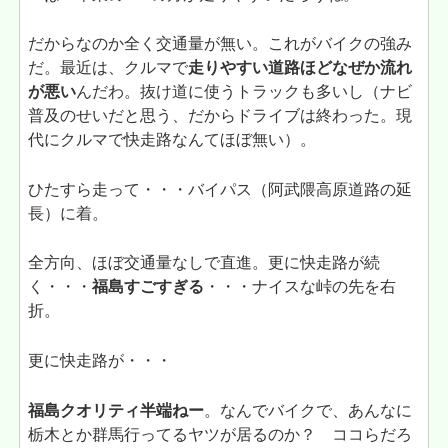
だからなのか全く交通量が無い。これがバイクの強み
だ。最近は、クルマで
走りやすい道路ほどなぜか流れ
が悪い
んだわ。抜け道に使うトラックも多いし（ナビ
普及のせいだと思う、だからドライブは終わった。現
代にクルマで快走路なんてほぼ無い）。
ひたすら走って・・・バイパス（阿武隈高原道路の延
長）に着。
全方向、ほぼ交通量なしで直進。更に快走路が続
く・・・
福島すごすぎる
・・・ナイスな峠の先を右
折。
更に快走路が・・・
福島クオリティ半端ねー
。なんでバイクで、あんなに
栃木とか群馬行ってるヤツが居るのか？ ココらだろ