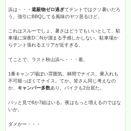
浜は・・・
遮蔽物ゼロ過ぎ
てテントではクソ暑いだろ
う。強引にBBQしてる風味のヤツ居るけど。
これはスルーでしょ。暑さはどうでもいいとして、駐
車場に深夜D〇Nが溜まる予感しかしない。駐車場か
らテント張れるエリアが近すぎる。
てことで、ラスト秋山浜へ・・・着。
1番キャンプ場ぽい雰囲気。林間でナイス。乗入れも
不可能っぽくてナイス。てか、皆さん同じ考えなの
か、
キャンパー多数
あり。バイクも2台居た。
パッと見で6か7組はいる。夜はもっと増えるのではな
いか。
ダメかー・・・