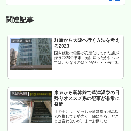
関連記事
群馬から大阪へ行く方法を考え
旅行準備・検討
る2023
国内移動の需要が安定化してきた感が
漂う2023の年末。元に戻ったかについ
ては、かなりの疑問だが・・・来年3月
の改正は、ある程度出来上がった長期
運用ダイヤになる予感がする。北陸新
幹線の延伸も控えてるし・・・その前
にイッパツ考えておきたい。つー...
東京から新幹線で草津温泉の日
鉄道乗車経路
帰りオススメ系の記事が非常に
疑問
世の中には、めっちゃ新幹線＋群馬観
光を推してる勢力が一部にある。どこ
とは言わないが、まーお察しだ
が・・・先日、「東京から草津温泉へ
日帰りプランがオススメ！」みたいな