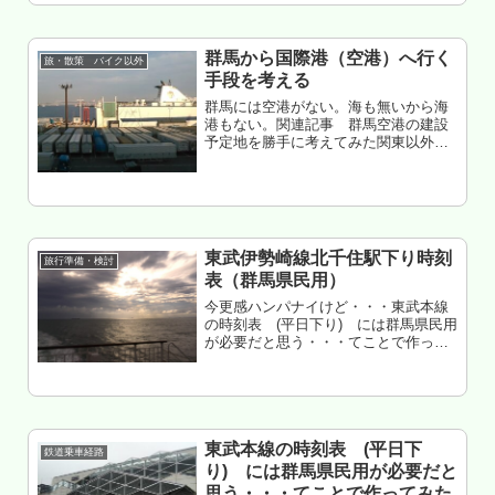
のを見た・・・いや、無茶じゃね？
日程キツすぎて現実感無くね？ むし
ろ机上の...
群馬から国際港（空港）へ行く
旅・散策 バイク以外
手段を考える
群馬には空港がない。海も無いから海
港もない。関連記事 群馬空港の建設
予定地を勝手に考えてみた関東以外の
地域に行くためにはどこかの港（又は
ターミナル駅）に行かなければならな
い。各地点への交通手段を考えてみ
た。もくじ 群馬から近い空港と港（一
部...
東武伊勢崎線北千住駅下り時刻
旅行準備・検討
表（群馬県民用）
今更感ハンパナイけど・・・東武本線
の時刻表 (平日下り) には群馬県民用
が必要だと思う・・・てことで作って
みたの2017年4月ダイヤ改正以後バー
ジョンを作ってみた。
東武本線の時刻表 (平日下
鉄道乗車経路
り) には群馬県民用が必要だと
思う・・・てことで作ってみた