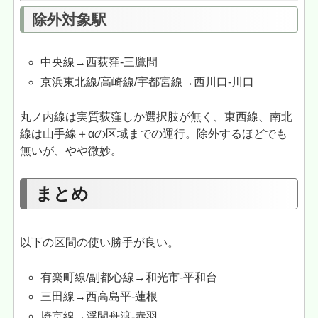
除外対象駅
中央線→西荻窪-三鷹間
京浜東北線/高崎線/宇都宮線→西川口-川口
丸ノ内線は実質荻窪しか選択肢が無く、東西線、南北
線は山手線＋αの区域までの運行。除外するほどでも
無いが、やや微妙。
まとめ
以下の区間の使い勝手が良い。
有楽町線/副都心線→和光市-平和台
三田線→西高島平-蓮根
埼京線→浮間舟渡-赤羽