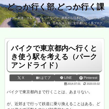
どっか行く部.どっか行く課
バイク、鉄道、クルマ、フェリーなどで、群馬から日本のどっかに行った記
録。忘れちゃう前に全部書いとく系ブログ。
バイクで東京都内へ行くと
き使う駅を考える（パーク
アンドライド）
X
はてブ
LINE
Pinterest
2014.07.01
2020.03.02
バイクで東京都内まで行くことは、あまりない。
が、近郊まで行って鉄道に乗り換えることはある。ど