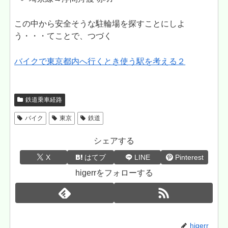
この中から安全そうな駐輪場を探すことにしよ
う・・・てことで、つづく
バイクで東京都内へ行くとき使う駅を考える２
鉄道乗車経路
バイク
東京
鉄道
シェアする
X
はてブ
LINE
Pinterest
higerrをフォローする
higerr