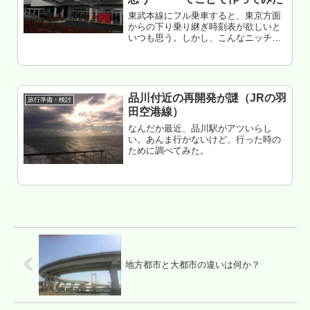
東武本線にフル乗車すると、東京方面
からの下り乗り継ぎ時刻表が欲しいと
いつも思う。しかし、こんなニッチな
モノ、東武さんは作ってくれない。と
いうことで、各種問題を攻略し俺が作
ってみた。ただし・・・2017年4月21
日にダイヤ改正するから、それま...
品川付近の再開発が謎（JRの羽
旅行準備・検討
田空港線）
なんだか最近、品川駅がアツいらし
い。あんま行かないけど、行った時の
ために調べてみた。
地方都市と大都市の違いは何か？