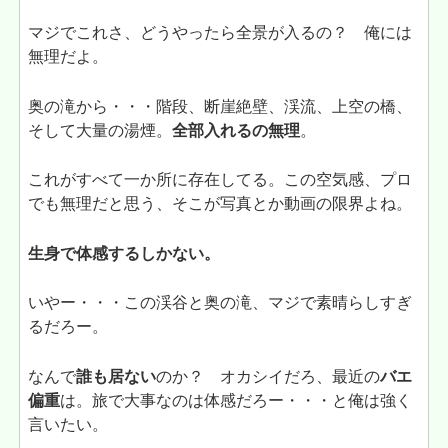
マジでこれさ、どうやったら全景が入るの？ 俺には
無理だよ。
奥の滝から・・・階段、断崖絶壁、渓流、上空の橋、
そして大量の湯煙。
全部入れるの無理
。
これがすべて一か所に存在してる。この空気感、プロ
でも無理だと思う、そこが写真とか動画の限界よね。
生身で体感するしかない。
いやー・・・この渓谷と奥の滝、マジで素晴らしすぎ
るだろー。
なんで
誰も居ない
のか？ オカシイだろ、最近の
バエ
偏重
は。旅で大事なのは体感だろー・・・と俺は強く
言いたい。