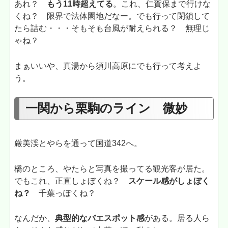
あれ？
もう11時超えてる
。これ、仁賀保まで行けな
くね？ 限界で法体園地だなー。でも行って閉鎖して
たら詰む・・・そもそも台風が耐えられる？ 無理じ
ゃね？
まぁいいや、真湯から須川高原にでも行って考えよ
う。
一関から栗駒のライン 微妙
厳美渓とやらを通って国道342へ。
橋のところ、やたらと写真を撮ってる観光客が居た。
でもこれ、正直しょぼくね？
スケール感がしょぼく
ね？
千葉っぽくね？
なんだか、
典型的なバエスポット感
がある。居る人ら