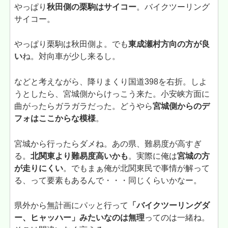
やっぱり
秋田側の栗駒はサイコー
。バイクツーリング
サイコー。
やっぱり栗駒は秋田側よ。でも
東成瀬村方向の方が良
い
ね。対向車が少し来るし。
などと考えながら、降りまくり国道398を右折。しよ
うとしたら、宮城側からけっこう来た。小安峡方面に
曲がったらガラガラだった。どうやら
宮城側からのデ
フォはここからな模様
。
宮城から行ったらダメね。あの県、難易度が高すぎ
る。
北関東より難易度高いかも
。実際に俺は
宮城の方
が走りにくい
。でもまぁ俺が北関東民で事情が解って
る、って要素もあるんで・・・同じくらいかなー。
県外から無計画にパッと行って
「バイクツーリングダ
ー、ヒャッハー」みたいなのは無理
ってのは一緒ね。