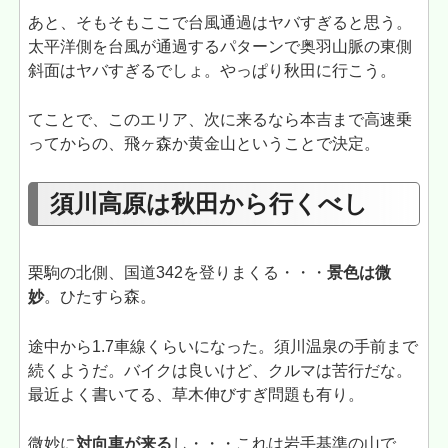
あと、そもそもここで台風通過はヤバすぎると思う。
太平洋側を台風が通過するパターンで奥羽山脈の東側
斜面はヤバすぎるでしょ。やっぱり秋田に行こう。
てことで、このエリア、次に来るなら本吉まで高速乗
ってからの、飛ヶ森か黄金山ということで決定。
須川高原は秋田から行くべし
栗駒の北側、国道342を登りまくる・・・
景色は微
妙
。ひたすら森。
途中から1.7車線くらいになった。須川温泉の手前まで
続くようだ。バイクは良いけど、クルマは苦行だな。
最近よく書いてる、草木伸びすぎ問題も有り。
微妙に
対向車が来る
し・・・これは岩手基準の山で