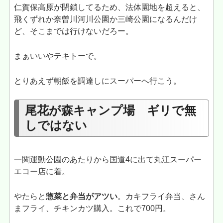
仁賀保高原が閉鎖してるため、法体園地を超えると、
飛くずれか奈曽川河川公園か三崎公園になるんだけ
ど、そこまでは行けないだろー。
まぁいいやテキトーで。
とりあえず朝飯を調達しにスーパーへ行こう。
尾花が森キャンプ場 ギリで無
しではない
一関運動公園のあたりから国道4に出て丸江スーパー
エコー店に着。
やたらと
惣菜と弁当がアツい
。カキフライ弁当、さん
まフライ、チキンカツ購入。これで700円。