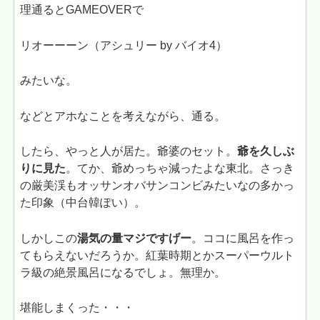
理通るとGAMEOVERで
リオーーーン（アシュリー by バイオ4）
みたいな。
などとアホなことを考えながら、通る。
したら、やっと人が居た。爺婆のセット。
爺を久しぶ
りに見た
。てか、爺めっちゃ減ったよな東北。さっき
の厳美渓もオッサンオバサンコンビみたいなの多かっ
た印象（中台韓ぽい）。
しかしこの
湯気の量マジですげー
。ココに風呂を作っ
てもらえないだろうか。紅葉時期とかスーパーウルト
ラ級の絶景風呂になるでしょ。無理か。
堪能しまくった・・・