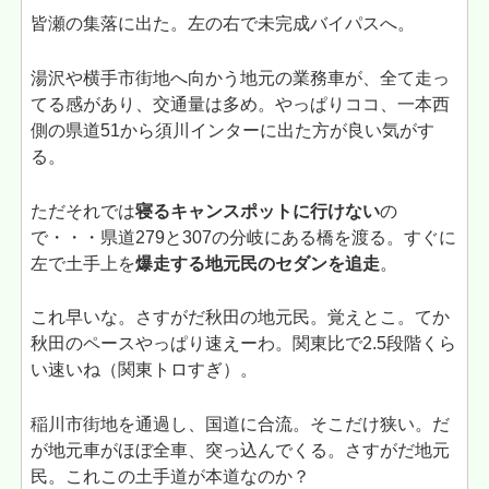
皆瀬の集落に出た。左の右で未完成バイパスへ。
湯沢や横手市街地へ向かう地元の業務車が、全て走っ
てる感があり、交通量は多め。やっぱりココ、一本西
側の県道51から須川インターに出た方が良い気がす
る。
ただそれでは
寝るキャンスポットに行けない
の
で・・・県道279と307の分岐にある橋を渡る。すぐに
左で土手上を
爆走する地元民のセダンを追走
。
これ早いな。さすがだ秋田の地元民。覚えとこ。てか
秋田のペースやっぱり速えーわ。関東比で2.5段階くら
い速いね（関東トロすぎ）。
稲川市街地を通過し、国道に合流。そこだけ狭い。だ
が地元車がほぼ全車、突っ込んでくる。さすがだ地元
民。これこの土手道が本道なのか？