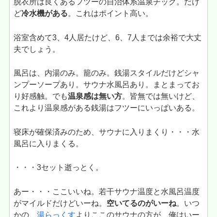
脱衣所は良くあるフツーの自治体系温泉チック。だけ
ど
冷水機がある
。これはポイント高い。
浴室含めて3、4人居たけど、6、7人までは余裕で大丈
夫でしょう。
風呂は、内湯のみ。籠のみ。銭湯スタイルだけどシャ
ンプーソープあり。サウナ水風呂あり。まとまってお
り好感触。でも
温泉感は無い方
。皆無では無いけど、
これより温泉感がある銭湯はフツーにいっぱいある。
寝床が確保済みのため、サウナに入りまくり・・・水
風呂に入りまくる。
・・・3セット逝っとく。
あー・・・ここいいね。若干サウナ温度と水風呂温度
がマイルドだけどいーね。
空いてるのがいーね
。いつ
かの、
湯らっくす
よりここのサウナの方が、俺はいー