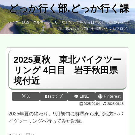
どっか行く部.どっか行く課
バイク、鉄道、クルマ、フェリーなどで、群馬から日本のどっかに行った記
録。忘れちゃう前に全部書いとく系ブログ。
2025夏秋 東北バイクツー
リング 4日目 岩手秋田県
境付近
X
はてブ
LINE
Pinterest
2025.09.04
2025.09.18
2025年夏の終わり、9月初旬に群馬から東北地方へバ
イクツーリングへ行ってみた記録。