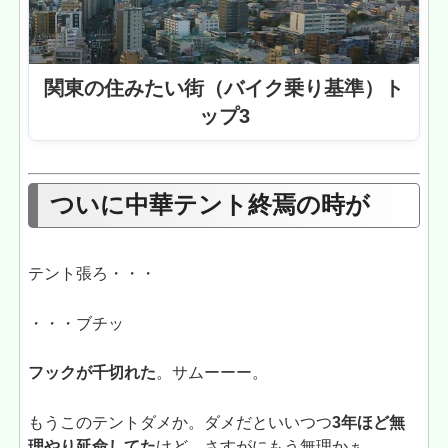
関東の住みたい街（バイク乗り基準）ト
ップ3
ついに中華テント終焉の時が
テント張ろ・・・
・・・ブチッ
フックが千切れた
。サムーーー。
もうこのテントダメか。ダメだといいつつ
3年ほど無
理やり延命してた
けど、さすがにもう無理かぁ。