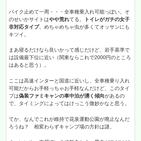
バイク止めて一周・・・全車種乗入れ可能っぽい。そ
のせいかサイトは
やや荒れ
てる。
トイレがガチの女子
非対応タイプ
。めちゃめちゃ虫が多くてオッサンにも
キツイ。
まあ寝るだけなら良いかって感じだけど、岩手基準で
は設備最下位に近い（関東ならこれで2000円のところ
はあると思う）。
ここは高速インターと国道に近いし、全車種乗り入れ
可能だからお手軽っちゃお手軽なんだけど、このタイ
プは
偽装ファミキャンの車中泊が湧く傾向
があるの
で、タイミングによってはけっこう微妙かなと思う。
てか、なんでこれが維持で花泉運動公園が廃止なんだ
ろうね？ 相変わらずキャンプ場の方針は謎。