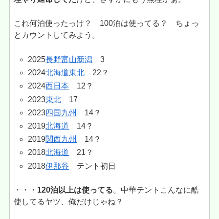
これ何泊使ったっけ？ 100泊は使ってる？ ちょっ
とカウントしてみよう。
2025
長野富山新潟
3
2024
北海道東北
22？
2024
西日本
12？
2023
東北
17
2023
四国九州
14？
2019
北海道
14？
2019
関西九州
14？
2018
北海道
21？
2018
伊那谷
テント初日
・・・
120泊以上は使ってる
。中華テントこんなに酷
使してるヤツ、俺だけじゃね？