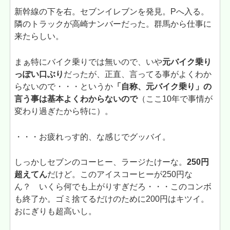
新幹線の下を右。セブンイレブンを発見。Pへ入る。
隣のトラックが高崎ナンバーだった。群馬から仕事に
来たらしい。
まぁ特にバイク乗りでは無いので、いや
元バイク乗り
っぽい口ぶり
だったが、正直、言ってる事がよくわか
らないので・・・というか
「自称、元バイク乗り」の
言う事は基本よくわからないので
（ここ10年で事情が
変わり過ぎたから特に）。
・・・お疲れっす的、な感じでグッバイ。
しっかしセブンのコーヒー、ラージたけーな。
250円
超えてん
だけど。このアイスコーヒーが250円な
ん？ いくら何でも上がりすぎだろ・・・このコンボ
も終了か。ゴミ捨てるだけのために200円はキツイ。
おにぎりも超高いし。