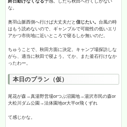
終日動けなくなる
予感。したら秋田へ行くしかない
な。
奥羽山脈西側へ行けば大丈夫だと
信じたい。
台風の時
はもう読めないので、ギャンブルで可能性の低いエリ
アかつ市街地に近いところで寝るしか無いのだ。
ちゅうことで、秋田方面に決定。キャンプ場探訪しな
がら、適当に秋田で寝よう。てか、また釜石行けなか
ったわー。
本日のプラン（仮）
尾花が森→真湯野営場orつぶ沼園地→湯沢市民の森or
大松川ダム公園→法体園地or大平or飛くずれ
て感じかな。