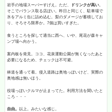
岩手の地場スーパーすげえ。ただ、
ドリンクが高い
。
そこでバランス取る店ぽい。昨日と同じく、駐車場で
氷をアルミ缶に詰め込む。梨のダメージが蓄積してお
り、そろそろ限界か。7個は買いすぎた。
食うところを探して適当に西へ、いや、尾花が森キャ
ンプ場へ向かう。
案内板を発見。ココ、花泉運動公園が無くなったあと
必要になるため、チェックは不可避。
林道を通って着。侵入道路は奥地っぽいけど、実際の
奥地感は無いほう。
役場っぽいクルマが止まってた。利用方法を聞いたと
ころ・・・
自由。
以上。みたいな感じ。