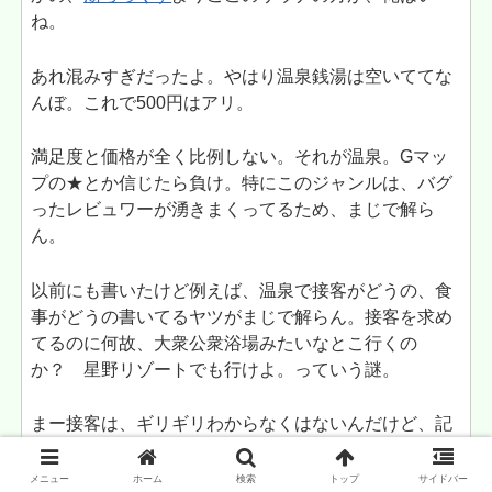
ね。
あれ混みすぎだったよ。やはり温泉銭湯は空いててな
んぼ。これで500円はアリ。
満足度と価格が全く比例しない。それが温泉。Gマッ
プの★とか信じたら負け。特にこのジャンルは、バグ
ったレビュワーが湧きまくってるため、まじで解ら
ん。
以前にも書いたけど例えば、温泉で接客がどうの、食
事がどうの書いてるヤツがまじで解らん。接客を求め
てるのに何故、大衆公衆浴場みたいなとこ行くの
か？ 星野リゾートでも行けよ。っていう謎。
まー接客は、ギリギリわからなくはないんだけど、記
念日で来ましたぁどうのこうの、車中泊で回ってます
ぅどうのこうのとかが、マジで意味不明。
メニュー
ホーム
検索
トップ
サイドバー