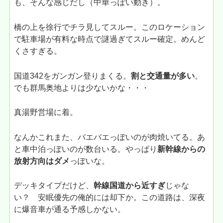
も、そんな感じだし（中華っぽい動き）。
橋の上を徐行でチラ見してスルー。このロケーション
で駐車場が有料な時点で謎過ぎてスルー確定。めんど
くさすぎる。
国道342をガンガン登りまくる。
割と交通量が多い
。
でも群馬奥地よりは少ないかな・・・
真湯野営場に着。
なんかこれまた、バエバエっぽいのが肉焼いてる。あ
と車中泊っぽいのが数台いる。やっぱり
新幹線からの
放射方向はダメ
っぽいな。
デッキタイプだけど、
幹線国道から近すぎ
じゃな
い？ 安眠優先の俺的には却下か。この道路は、深夜
に爆音車が通る予感しかない。