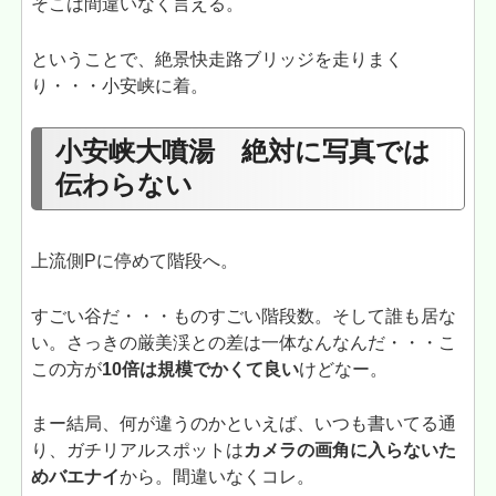
そこは間違いなく言える。
ということで、絶景快走路ブリッジを走りまく
り・・・小安峡に着。
小安峡大噴湯 絶対に写真では
伝わらない
上流側Pに停めて階段へ。
すごい谷だ・・・ものすごい階段数。そして誰も居な
い。さっきの厳美渓との差は一体なんなんだ・・・こ
この方が
10倍は規模でかくて良い
けどなー。
まー結局、何が違うのかといえば、いつも書いてる通
り、ガチリアルスポットは
カメラの画角に入らないた
めバエナイ
から。間違いなくコレ。