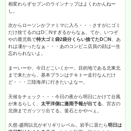
相変わらずセブンのラインナップはよくわかんねー
し。
次からローソンかファミマに入ろ・・・さすがにゴミ
だけ捨てるのはD〇Nすぎるからなぁ、てか、いつぞ
やの鹿児島で
特大ゴミ袋2袋分くらい捨てたD〇N
、あ
れは凄かったなぁ・・・あのコンビニ店員の顔は一生
忘れられないよ。
まーいーや、今日どこいくかー。目的地である北東北
まで来たから、基本プランはテキトー走行なんだけ
ど・・・三陸海岸に行きたいよなー。
天候をチェック・・・今日の夜から明日にかけて台風
が来るらしく、
太平洋側に激雨予報が出てる
。宮古の
北側までガッツリ出てる。釜石とかやべぇ。
久慈-盛岡以北がギリギリレベル。岩手に居たら
明日は