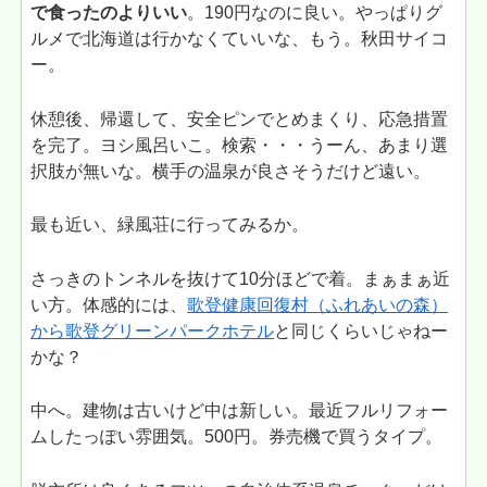
で食ったのよりいい
。190円なのに良い。やっぱりグ
ルメで北海道は行かなくていいな、もう。秋田サイコ
ー。
休憩後、帰還して、安全ピンでとめまくり、応急措置
を完了。ヨシ風呂いこ。検索・・・うーん、あまり選
択肢が無いな。横手の温泉が良さそうだけど遠い。
最も近い、緑風荘に行ってみるか。
さっきのトンネルを抜けて10分ほどで着。まぁまぁ近
い方。体感的には、
歌登健康回復村（ふれあいの森）
から歌登グリーンパークホテル
と同じくらいじゃねー
かな？
中へ。建物は古いけど中は新しい。最近フルリフォー
ムしたっぽい雰囲気。500円。券売機で買うタイプ。